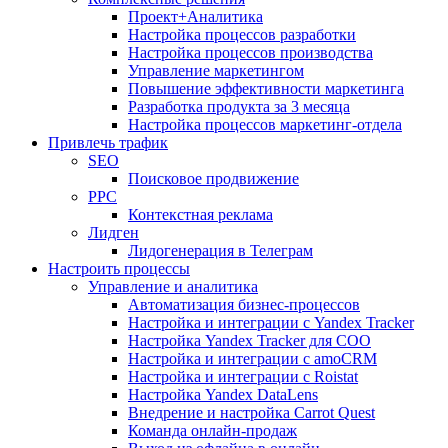
Проект+Аналитика
Настройка процессов разработки
Настройка процессов производства
Управление маркетингом
Повышение эффективности маркетинга
Разработка продукта за 3 месяца
Настройка процессов маркетинг-отдела
Привлечь трафик
SEO
Поисковое продвижение
PPC
Контекстная реклама
Лидген
Лидогенерация в Телеграм
Настроить процессы
Управление и аналитика
Автоматизация бизнес-процессов
Настройка и интеграции с Yandex Tracker
Настройка Yandex Tracker для СОО
Настройка и интеграции с amoCRM
Настройка и интеграции с Roistat
Настройка Yandex DataLens
Внедрение и настройка Carrot Quest
Команда онлайн-продаж