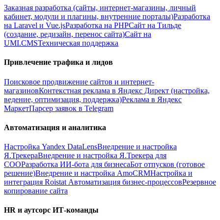
Заказная разработка (сайты, интернет-магазины, личный
кабинет, модули и плагины, внутренние порталы)
Разработка
на Laravel и Vue.js
Разработка на PHP
Сайт на Тильде
(создание, редизайн, перенос сайта)
Сайт на
UMI.CMS
Техническая поддержка
Привлечение трафика и лидов
Поисковое продвижение сайтов и интернет-
магазинов
Контекстная реклама в Яндекс Директ (настройка,
ведение, оптимизация, поддержка)
Реклама в Яндекс
Маркет
Парсер заявок в Telegram
Автоматизация и аналитика
Настройка Yandex DataLens
Внедрение и настройка
Я.Трекера
Внедрение и настройка Я.Трекера для
СОО
Разработка ИИ-бота для бизнеса
Бот отпусков (готовое
решение)
Внедрение и настройка AmoCRM
Настройка и
интеграция Roistat
Автоматизация бизнес-процессов
Резервное
копирование сайта
HR и аутсорс ИТ-команды