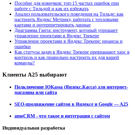
Пособие для новичков: топ-15 частых ошибок при
работе с Тильдой и как их избежать
Анализ пользовательского поведения на Тильде: как
настроить Яндекс Метрику, работать с тепловыми
картами и интерпретировать данные
Диаграмма Ганта: инструмент, который упрощает
управление проектами в Яндекс Трекере
Управление проектами в Яндекс Трекере: нюансы и
ошибки
Как статусы задач в Яндекс Трекере превращают хаос в
контроль и как правильно настроить их для вашей
команды?
Клиенты А25 выбирают
Подключение ЮKassa (Яндекс.Касса) для интернет-
магазина или сайта
SEO-продвижение сайтов в Яндексе и Google — A25
amoCRM - что такое и интеграция с сайтом
Индивидуальная разработка