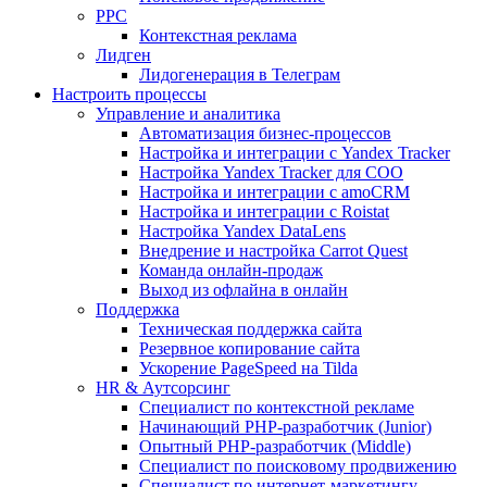
PPC
Контекстная реклама
Лидген
Лидогенерация в Телеграм
Настроить процессы
Управление и аналитика
Автоматизация бизнес-процессов
Настройка и интеграции с Yandex Tracker
Настройка Yandex Tracker для СОО
Настройка и интеграции с amoCRM
Настройка и интеграции с Roistat
Настройка Yandex DataLens
Внедрение и настройка Carrot Quest
Команда онлайн-продаж
Выход из офлайна в онлайн
Поддержка
Техническая поддержка сайта
Резервное копирование сайта
Ускорение PageSpeed на Tilda
HR & Аутсорсинг
Специалист по контекстной рекламе
Начинающий PHP-разработчик (Junior)
Опытный PHP-разработчик (Middle)
Специалист по поисковому продвижению
Специалист по интернет-маркетингу