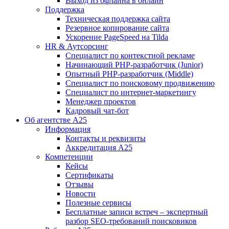
Выход из офлайна в онлайн
Поддержка
Техническая поддержка сайта
Резервное копирование сайта
Ускорение PageSpeed на Tilda
HR & Аутсорсинг
Специалист по контекстной рекламе
Начинающий PHP-разработчик (Junior)
Опытный PHP-разработчик (Middle)
Специалист по поисковому продвижению
Специалист по интернет-маркетингу
Менеджер проектов
Кадровый чат-бот
Об агентстве А25
Информация
Контакты и реквизиты
Аккредитация А25
Компетенции
Кейсы
Сертификаты
Отзывы
Новости
Полезные сервисы
Бесплатные записи встреч – экспертный
разбор SEO-требований поисковиков