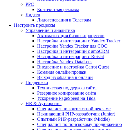
PPC
Контекстная реклама
Лидген
Лидогенерация в Телеграм
Настроить процессы
Управление и аналитика
Автоматизация бизнес-процессов
Настройка и интеграции с Yandex Tracker
Настройка Yandex Tracker для СОО
Настройка и интеграции с amoCRM
Настройка и интеграции с Roistat
Настройка Yandex DataLens
Внедрение и настройка Carrot Quest
Команда онлайн-продаж
Выход из офлайна в онлайн
Поддержка
Техническая поддержка сайта
Резервное копирование сайта
Ускорение PageSpeed на Tilda
HR & Аутсорсинг
Специалист по контекстной рекламе
Начинающий PHP-разработчик (Junior)
Опытный PHP-разработчик (Middle)
Специалист по поисковому продвижению
Специалист по интернет-маркетингу