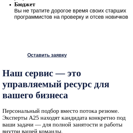
и техническую проверку
Бюджет
кандидатов.
Вы не тратите дорогое время своих старших
программистов на проверку и отсев новичков
Наш экспертный отбор — ваше
качественное усиление
команды.
Оставить заявку
A25 — цифровой-партнер для
Наш сервис — это
малого и среднего бизнеса
управляемый ресурс для
вашего бизнеса
Профессиональный
Персональный подбор вместо потока резюме.
подбор
Эксперты А25 находят кандидата конкретно под
начинающих PHP-
ваши задачи — для полной занятости и работы
внутри вашей команды.