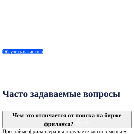
ведущему спецу — дорого
и неэффективно: младший
сотрудник закроет вопросы
техподдержки в разы дешевле,
не теряя в качестве
Обсудить вакансию
Часто задаваемые вопросы
Чем это отличается от поиска на бирже
фриланса?
При найме фрилансера вы получаете «кота в мешке»