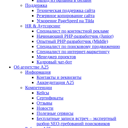
Выход из офлайна в онлайн
Поддержка
Техническая поддержка сайта
Резервное копирование сайта
Ускорение PageSpeed на Tilda
HR & Аутсорсинг
Специалист по контекстной рекламе
Начинающий PHP-разработчик (Junior)
Опытный PHP-разработчик (Middle)
Специалист по поисковому продвижению
Специалист по интернет-маркетингу
Менеджер проектов
Кадровый чат-бот
Об агентстве А25
Информация
Контакты и реквизиты
Аккредитация А25
Компетенции
Кейсы
Сертификаты
Отзывы
Новости
Полезные сервисы
Бесплатные записи встреч – экспертный
разбор SEO-требований поисковиков