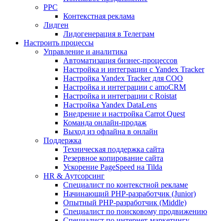
PPC
Контекстная реклама
Лидген
Лидогенерация в Телеграм
Настроить процессы
Управление и аналитика
Автоматизация бизнес-процессов
Настройка и интеграции с Yandex Tracker
Настройка Yandex Tracker для СОО
Настройка и интеграции с amoCRM
Настройка и интеграции с Roistat
Настройка Yandex DataLens
Внедрение и настройка Carrot Quest
Команда онлайн-продаж
Выход из офлайна в онлайн
Поддержка
Техническая поддержка сайта
Резервное копирование сайта
Ускорение PageSpeed на Tilda
HR & Аутсорсинг
Специалист по контекстной рекламе
Начинающий PHP-разработчик (Junior)
Опытный PHP-разработчик (Middle)
Специалист по поисковому продвижению
Специалист по интернет-маркетингу