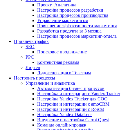
Проект+Аналитика
Настройка процессов разработки
Настройка процессов производства
Управление маркетингом
Повышение эффективности маркетинга
Разработка продукта за 3 месяца
Настройка процессов маркетинг-отдела
Привлечь трафик
SEO
Поисковое продвижение
PPC
Контекстная реклама
Лидген
Лидогенерация в Телеграм
Настроить процессы
Управление и аналитика
Автоматизация бизнес-процессов
Настройка и интеграции с Yandex Tracker
Настройка Yandex Tracker для СОО
Настройка и интеграции с amoCRM
Настройка и интеграции с Roistat
Настройка Yandex DataLens
Внедрение и настройка Carrot Quest
Команда онлайн-продаж