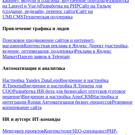
кабинет, модули и плагины, внутренние порталы)
Разработка
на Laravel и Vue.js
Разработка на PHP
Сайт на Тильде
(создание, редизайн, перенос сайта)
Сайт на
UMI.CMS
Техническая поддержка
Привлечение трафика и лидов
Поисковое продвижение сайтов и интернет-
магазинов
Контекстная реклама в Яндекс Директ (настройка,
ведение, оптимизация, поддержка)
Реклама в Яндекс
Маркет
Парсер заявок в Telegram
Автоматизация и аналитика
Настройка Yandex DataLens
Внедрение и настройка
Я.Трекера
Внедрение и настройка Я.Трекера для
СОО
Разработка ИИ-бота для бизнеса
Бот отпусков (готовое
решение)
Внедрение и настройка AmoCRM
Настройка и
интеграция Roistat
Автоматизация бизнес-процессов
Резервное
копирование сайта
HR и аутсорс ИТ-команды
Менеджер проектов
Контекстолог
SEO-специалист
PHP-