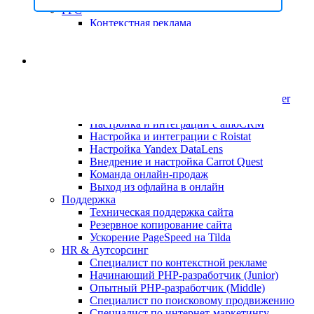
PPC
Контекстная реклама
Лидген
Лидогенерация в Телеграм
Настроить процессы
Убираем то, что мешает
Управление и аналитика
продвижению
Автоматизация бизнес-процессов
Настройка и интеграции с Yandex Tracker
Настройка Yandex Tracker для СОО
Настройка и интеграции с amoCRM
Настройка и интеграции с Roistat
Настройка Yandex DataLens
Внедрение и настройка Carrot Quest
Команда онлайн-продаж
Выход из офлайна в онлайн
Поддержка
Техническая поддержка сайта
Резервное копирование сайта
Ускорение PageSpeed на Tilda
HR & Аутсорсинг
Специалист по контекстной рекламе
Начинающий PHP-разработчик (Junior)
Опытный PHP-разработчик (Middle)
Специалист по поисковому продвижению
Специалист по интернет-маркетингу