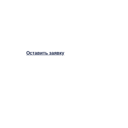
и усиливаем работающие
решения.
Бесплатный аудит сайта
по поисковой оптимизации —
в течение 3−5 рабочих дней.
Оставить заявку
A25 — цифровой партнер для
малого и среднего бизнеса
Продвижение сайта
в Яндекс
и Google — для