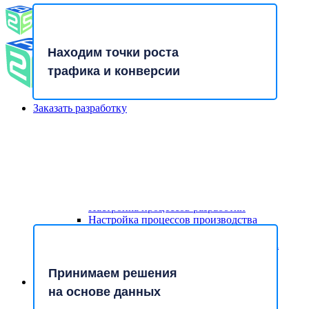
Написать в MAX
Находим точки роста
трафика и конверсии
Заказать разработку
Сайты
Разработка сайта на UMI.CMS
Разработка на Laravel и Vue.js
Усиливаем страницы
Разработка сайта на Tilda
и запросы с максимальным
Разработка на PHP
Комплексные решения
потенциалом
Проект+Аналитика
Настройка процессов разработки
Настройка процессов производства
Управление маркетингом
Повышение эффективности маркетинга
Разработка продукта за 3 месяца
Настройка процессов маркетинг-отдела
Принимаем решения
Привлечь трафик
на основе данных
SEO
Поисковое продвижение