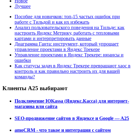
Новое
Лучшее
Пособие для новичков: топ-15 частых ошибок при
работе с Тильдой и как их избежать
Анализ пользовательского поведения на Тильде: как
настроить Яндекс Метрику, работать с тепловыми
картами и интерпретировать данные
Диаграмма Ганта: инструмент, который упрощает
управление проектами в Яндекс Трекере
Управление проектами в Яндекс Трекере: нюансы и
ошибки
Как статусы задач в Яндекс Трекере превращают хаос в
контроль и как правильно настроить их для вашей
команды?
Клиенты А25 выбирают
Подключение ЮKassa (Яндекс.Касса) для интернет-
магазина или сайта
SEO-продвижение сайтов в Яндексе и Google — A25
amoCRM - что такое и интеграция с сайтом