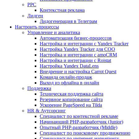
PPC
Контекстная реклама
Лидген
Лидогенерация в Телеграм
Настроить процессы
Управление и аналитика
Автоматизация бизнес-процессов
Настройка и интеграции с Yandex Tracker
Настройка Yandex Tracker для СОО
Настройка и интеграции с amoCRM
Настройка и интеграции с Roistat
Настройка Yandex DataLens
Внедрение и настройка Carrot Quest
Команда онлайн-продаж
Выход из офлайна в онлайн
Поддержка
Техническая поддержка сайта
Резервное копирование сайта
Ускорение PageSpeed на Tilda
HR & Аутсорсинг
Специалист по контекстной рекламе
Начинающий PHP-разработчик (Junior)
Опытный PHP-разработчик (Middle)
Специалист по поисковому продвижению
Специалист по интернет-маркетингу