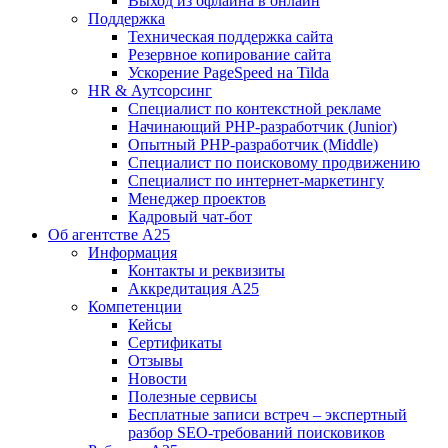
Выход из офлайна в онлайн
Поддержка
Техническая поддержка сайта
Резервное копирование сайта
Ускорение PageSpeed на Tilda
HR & Аутсорсинг
Специалист по контекстной рекламе
Начинающий PHP-разработчик (Junior)
Опытный PHP-разработчик (Middle)
Специалист по поисковому продвижению
Специалист по интернет-маркетингу
Менеджер проектов
Кадровый чат-бот
Об агентстве А25
Информация
Контакты и реквизиты
Аккредитация А25
Компетенции
Кейсы
Сертификаты
Отзывы
Новости
Полезные сервисы
Бесплатные записи встреч – экспертный
разбор SEO-требований поисковиков