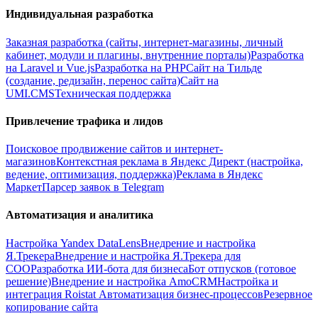
Индивидуальная разработка
Заказная разработка (сайты, интернет-магазины, личный
кабинет, модули и плагины, внутренние порталы)
Разработка
на Laravel и Vue.js
Разработка на PHP
Сайт на Тильде
(создание, редизайн, перенос сайта)
Сайт на
UMI.CMS
Техническая поддержка
Привлечение трафика и лидов
Поисковое продвижение сайтов и интернет-
магазинов
Контекстная реклама в Яндекс Директ (настройка,
ведение, оптимизация, поддержка)
Реклама в Яндекс
Маркет
Парсер заявок в Telegram
Автоматизация и аналитика
Настройка Yandex DataLens
Внедрение и настройка
Я.Трекера
Внедрение и настройка Я.Трекера для
СОО
Разработка ИИ-бота для бизнеса
Бот отпусков (готовое
решение)
Внедрение и настройка AmoCRM
Настройка и
интеграция Roistat
Автоматизация бизнес-процессов
Резервное
копирование сайта