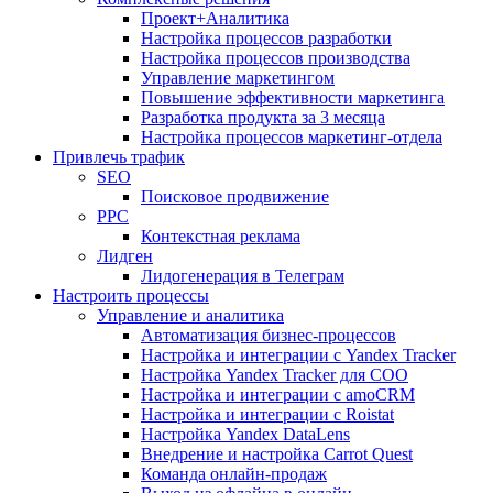
Проект+Аналитика
Настройка процессов разработки
Настройка процессов производства
Управление маркетингом
Повышение эффективности маркетинга
Разработка продукта за 3 месяца
Настройка процессов маркетинг-отдела
Привлечь трафик
SEO
Поисковое продвижение
PPC
Контекстная реклама
Лидген
Лидогенерация в Телеграм
Настроить процессы
Управление и аналитика
Автоматизация бизнес-процессов
Настройка и интеграции с Yandex Tracker
Настройка Yandex Tracker для СОО
Настройка и интеграции с amoCRM
Настройка и интеграции с Roistat
Настройка Yandex DataLens
Внедрение и настройка Carrot Quest
Команда онлайн-продаж