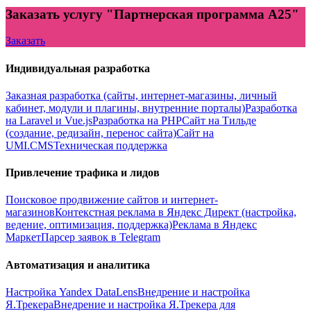
Заказать услугу "Партнерская программа А25"
Заказать
Индивидуальная разработка
Заказная разработка (сайты, интернет-магазины, личный
кабинет, модули и плагины, внутренние порталы)
Разработка
на Laravel и Vue.js
Разработка на PHP
Сайт на Тильде
(создание, редизайн, перенос сайта)
Сайт на
UMI.CMS
Техническая поддержка
Привлечение трафика и лидов
Поисковое продвижение сайтов и интернет-
магазинов
Контекстная реклама в Яндекс Директ (настройка,
ведение, оптимизация, поддержка)
Реклама в Яндекс
Маркет
Парсер заявок в Telegram
Автоматизация и аналитика
Настройка Yandex DataLens
Внедрение и настройка
Я.Трекера
Внедрение и настройка Я.Трекера для