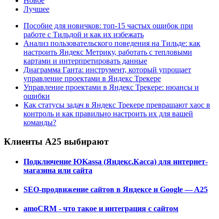
Новое
Лучшее
Пособие для новичков: топ-15 частых ошибок при
работе с Тильдой и как их избежать
Анализ пользовательского поведения на Тильде: как
настроить Яндекс Метрику, работать с тепловыми
картами и интерпретировать данные
Диаграмма Ганта: инструмент, который упрощает
управление проектами в Яндекс Трекере
Управление проектами в Яндекс Трекере: нюансы и
ошибки
Как статусы задач в Яндекс Трекере превращают хаос в
контроль и как правильно настроить их для вашей
команды?
Клиенты А25 выбирают
Подключение ЮKassa (Яндекс.Касса) для интернет-
магазина или сайта
SEO-продвижение сайтов в Яндексе и Google — A25
amoCRM - что такое и интеграция с сайтом