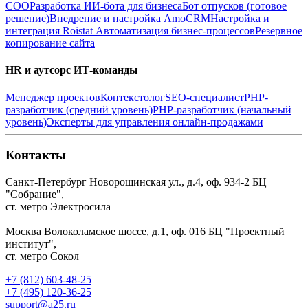
СОО
Разработка ИИ-бота для бизнеса
Бот отпусков (готовое
решение)
Внедрение и настройка AmoCRM
Настройка и
интеграция Roistat
Автоматизация бизнес-процессов
Резервное
копирование сайта
HR и аутсорс ИТ-команды
Менеджер проектов
Контекстолог
SEO-специалист
PHP-
разработчик (средний уровень)
PHP-разработчик (начальный
уровень)
Эксперты для управления онлайн-продажами
Контакты
Санкт-Петербург
Новорощинская ул., д.4, оф. 934-2
БЦ
"Собрание",
ст. метро Электросила
Москва
Волоколамское шоссе, д.1, оф. 016
БЦ "Проектный
институт",
ст. метро Сокол
+7 (812) 603-48-25
+7 (495) 120-36-25
support@a25.ru