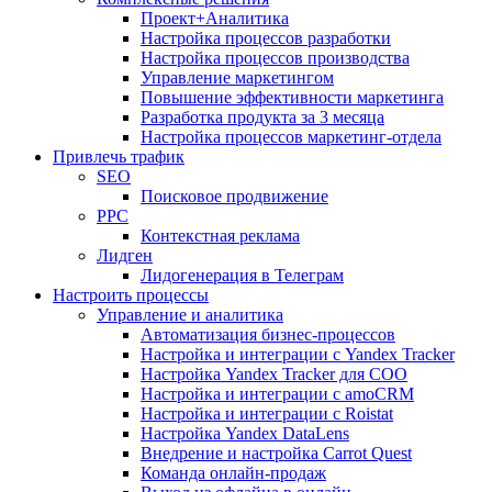
Проект+Аналитика
Настройка процессов разработки
Настройка процессов производства
Управление маркетингом
Повышение эффективности маркетинга
Разработка продукта за 3 месяца
Настройка процессов маркетинг-отдела
Привлечь трафик
SEO
Поисковое продвижение
PPC
Контекстная реклама
Лидген
Лидогенерация в Телеграм
Настроить процессы
Управление и аналитика
Автоматизация бизнес-процессов
Настройка и интеграции с Yandex Tracker
Настройка Yandex Tracker для СОО
Настройка и интеграции с amoCRM
Настройка и интеграции с Roistat
Настройка Yandex DataLens
Внедрение и настройка Carrot Quest
Команда онлайн-продаж