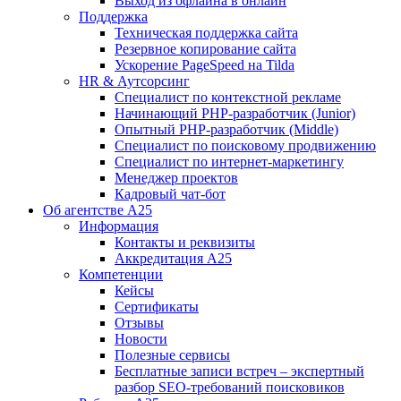
Выход из офлайна в онлайн
Поддержка
Техническая поддержка сайта
Резервное копирование сайта
Ускорение PageSpeed на Tilda
HR & Аутсорсинг
Специалист по контекстной рекламе
Начинающий PHP-разработчик (Junior)
Опытный PHP-разработчик (Middle)
Специалист по поисковому продвижению
Специалист по интернет-маркетингу
Менеджер проектов
Кадровый чат-бот
Об агентстве А25
Информация
Контакты и реквизиты
Аккредитация А25
Компетенции
Кейсы
Сертификаты
Отзывы
Новости
Полезные сервисы
Бесплатные записи встреч – экспертный
разбор SEO-требований поисковиков