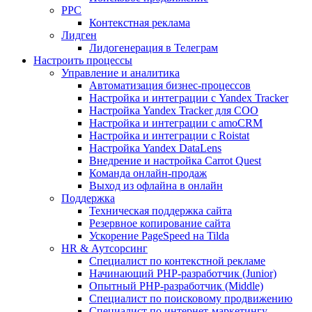
PPC
Контекстная реклама
Лидген
Лидогенерация в Телеграм
Настроить процессы
Управление и аналитика
Автоматизация бизнес-процессов
Настройка и интеграции с Yandex Tracker
Настройка Yandex Tracker для СОО
Настройка и интеграции с amoCRM
Настройка и интеграции с Roistat
Настройка Yandex DataLens
Внедрение и настройка Carrot Quest
Команда онлайн-продаж
Выход из офлайна в онлайн
Поддержка
Техническая поддержка сайта
Резервное копирование сайта
Ускорение PageSpeed на Tilda
HR & Аутсорсинг
Специалист по контекстной рекламе
Начинающий PHP-разработчик (Junior)
Опытный PHP-разработчик (Middle)
Специалист по поисковому продвижению
Специалист по интернет-маркетингу