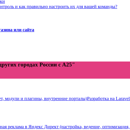
бки
онтроль и как правильно настроить их для вашей команды?
азина или сайта
 других городах России с А25"
ет, модули и плагины, внутренние порталы)
Разработка на Laravel
ная реклама в Яндекс Директ (настройка, ведение, оптимизация,