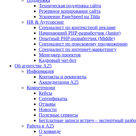
Поддержка
Техническая поддержка сайта
Резервное копирование сайта
Ускорение PageSpeed на Tilda
HR & Аутсорсинг
Специалист по контекстной рекламе
Начинающий PHP-разработчик (Junior)
Опытный PHP-разработчик (Middle)
Специалист по поисковому продвижению
Специалист по интернет-маркетингу
Менеджер проектов
Кадровый чат-бот
Об агентстве А25
Информация
Контакты и реквизиты
Аккредитация А25
Компетенции
Кейсы
Сертификаты
Отзывы
Новости
Полезные сервисы
Бесплатные записи встреч – экспертный разб
Работа в А25
О команде