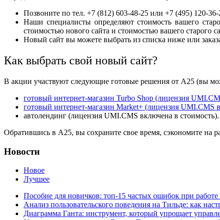
Позвоните по тел. +7 (812) 603-48-25 или +7 (495) 120-3
Наши специалисты определяют стоимость вашего старо
стоимостью нового сайта и стоимостью вашего старого са
Новый сайт вы можете выбрать из списка ниже или заказат
Как выбрать свой новый сайт?
В акции участвуют следующие готовые решения от А25 (вы мож
готовый интернет-магазин Turbo Shop (лицензия UMI.CM
готовый интернет-магазин Market+ (лицензия UMI.CMS в
автолендинг (лицензия UMI.CMS включена в стоимость)
Обратившись в А25, вы сохраните свое время, сэкономите на ра
Новости
Новое
Лучшее
Пособие для новичков: топ-15 частых ошибок при работе 
Анализ пользовательского поведения на Тильде: как нас
Диаграмма Ганта: инструмент, который упрощает управл