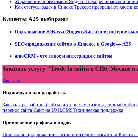
Управление проектами в Яндекс Трекере: нюансы и оши
Как статусы задач в Яндекс Трекере превращают хаос в к
Клиенты А25 выбирают
Подключение ЮKassa (Яндекс.Касса) для интернет-маг
SEO-продвижение сайтов в Яндексе и Google — A25
amoCRM - что такое и интеграция с сайтом
Заказать услугу "Trade In сайта в СПб, Москве и
Заказать
Индивидуальная разработка
Заказная разработка (сайты, интернет-магазины, личный кабин
перенос сайта)
Сайт на UMI.CMS
Техническая поддержка
Привлечение трафика и лидов
Поисковое продвижение сайтов и интернет-магазинов
Контекст