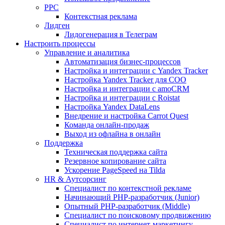
PPC
Контекстная реклама
Лидген
Лидогенерация в Телеграм
Настроить процессы
Управление и аналитика
Автоматизация бизнес-процессов
Настройка и интеграции с Yandex Tracker
Настройка Yandex Tracker для СОО
Настройка и интеграции с amoCRM
Настройка и интеграции с Roistat
Настройка Yandex DataLens
Внедрение и настройка Carrot Quest
Команда онлайн-продаж
Выход из офлайна в онлайн
Поддержка
Техническая поддержка сайта
Резервное копирование сайта
Ускорение PageSpeed на Tilda
HR & Аутсорсинг
Специалист по контекстной рекламе
Начинающий PHP-разработчик (Junior)
Опытный PHP-разработчик (Middle)
Специалист по поисковому продвижению
Специалист по интернет-маркетингу