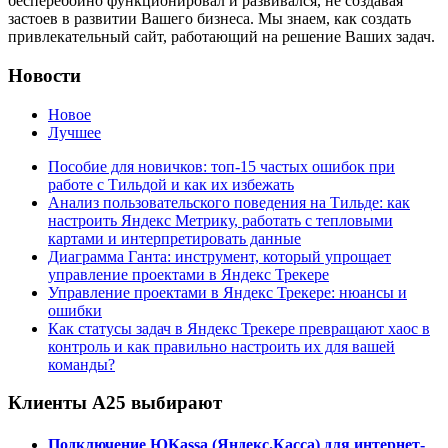
бесперебойно функционировал и развивался, не создавая
застоев в развитии Вашего бизнеса. Мы знаем, как создать
привлекательный сайт, работающий на решение Ваших задач.
Новости
Новое
Лучшее
Пособие для новичков: топ-15 частых ошибок при
работе с Тильдой и как их избежать
Анализ пользовательского поведения на Тильде: как
настроить Яндекс Метрику, работать с тепловыми
картами и интерпретировать данные
Диаграмма Ганта: инструмент, который упрощает
управление проектами в Яндекс Трекере
Управление проектами в Яндекс Трекере: нюансы и
ошибки
Как статусы задач в Яндекс Трекере превращают хаос в
контроль и как правильно настроить их для вашей
команды?
Клиенты А25 выбирают
Подключение ЮKassa (Яндекс.Касса) для интернет-