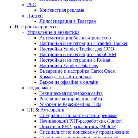
PPC
Контекстная реклама
Лидген
Лидогенерация в Телеграм
Настроить процессы
Управление и аналитика
Автоматизация бизнес-процессов
Настройка и интеграции с Yandex Tracker
Настройка Yandex Tracker для СОО
Настройка и интеграции с amoCRM
Настройка и интеграции с Roistat
Настройка Yandex DataLens
Внедрение и настройка Carrot Quest
Команда онлайн-продаж
Выход из офлайна в онлайн
Поддержка
Техническая поддержка сайта
Резервное копирование сайта
Ускорение PageSpeed на Tilda
HR & Аутсорсинг
Специалист по контекстной рекламе
Начинающий PHP-разработчик (Junior)
Опытный PHP-разработчик (Middle)
Специалист по поисковому продвижению
Специалист по интернет-маркетингу