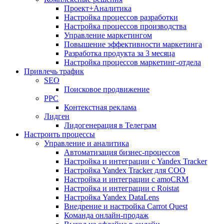
Проект+Аналитика
Настройка процессов разработки
Настройка процессов производства
Управление маркетингом
Повышение эффективности маркетинга
Разработка продукта за 3 месяца
Настройка процессов маркетинг-отдела
Привлечь трафик
SEO
Поисковое продвижение
PPC
Контекстная реклама
Лидген
Лидогенерация в Телеграм
Настроить процессы
Управление и аналитика
Автоматизация бизнес-процессов
Настройка и интеграции с Yandex Tracker
Настройка Yandex Tracker для СОО
Настройка и интеграции с amoCRM
Настройка и интеграции с Roistat
Настройка Yandex DataLens
Внедрение и настройка Carrot Quest
Команда онлайн-продаж