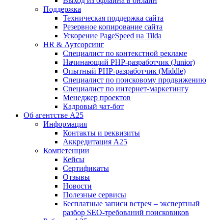
Выход из офлайна в онлайн
Поддержка
Техническая поддержка сайта
Резервное копирование сайта
Ускорение PageSpeed на Tilda
HR & Аутсорсинг
Специалист по контекстной рекламе
Начинающий PHP-разработчик (Junior)
Опытный PHP-разработчик (Middle)
Специалист по поисковому продвижению
Специалист по интернет-маркетингу
Менеджер проектов
Кадровый чат-бот
Об агентстве А25
Информация
Контакты и реквизиты
Аккредитация А25
Компетенции
Кейсы
Сертификаты
Отзывы
Новости
Полезные сервисы
Бесплатные записи встреч – экспертный
разбор SEO-требований поисковиков