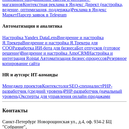
магазинов
Контекстная реклама в Яндекс Директ (настройка,
ведение, оптимизация, поддержка)
Реклама в Яндекс
Маркет
Парсер заявок в Telegram
Автоматизация и аналитика
Настройка Yandex DataLens
Внедрение и настройка
Я.Трекера
Внедрение и настройка Я.Трекера для
СОО
Разработка ИИ-бота для бизнеса
Бот отпусков (готовое
решение)
Внедрение и настройка AmoCRM
Настройка и
интеграция Roistat
Автоматизация бизнес-процессов
Резервное
копирование сайта
HR и аутсорс ИТ-команды
Менеджер проектов
Контекстолог
SEO-специалист
PHP-
разработчик (средний уровень)
PHP-разработчик (начальный
уровень)
Эксперты для управления онлайн-продажами
Контакты
Санкт-Петербург
Новорощинская ул., д.4, оф. 934-2
БЦ
"Собрание",