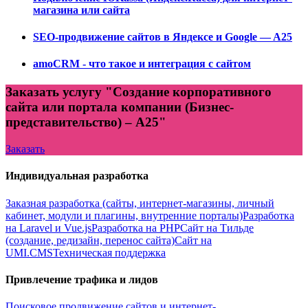
магазина или сайта
SEO-продвижение сайтов в Яндексе и Google — A25
amoCRM - что такое и интеграция с сайтом
Заказать услугу "Создание корпоративного
сайта или портала компании (Бизнес-
представительство) – А25"
Заказать
Индивидуальная разработка
Заказная разработка (сайты, интернет-магазины, личный
кабинет, модули и плагины, внутренние порталы)
Разработка
на Laravel и Vue.js
Разработка на PHP
Сайт на Тильде
(создание, редизайн, перенос сайта)
Сайт на
UMI.CMS
Техническая поддержка
Привлечение трафика и лидов
Поисковое продвижение сайтов и интернет-