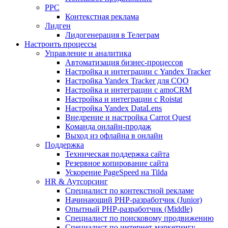
PPC
Контекстная реклама
Лидген
Лидогенерация в Телеграм
Настроить процессы
Управление и аналитика
Автоматизация бизнес-процессов
Настройка и интеграции с Yandex Tracker
Настройка Yandex Tracker для СОО
Настройка и интеграции с amoCRM
Настройка и интеграции с Roistat
Настройка Yandex DataLens
Внедрение и настройка Carrot Quest
Команда онлайн-продаж
Выход из офлайна в онлайн
Поддержка
Техническая поддержка сайта
Резервное копирование сайта
Ускорение PageSpeed на Tilda
HR & Аутсорсинг
Специалист по контекстной рекламе
Начинающий PHP-разработчик (Junior)
Опытный PHP-разработчик (Middle)
Специалист по поисковому продвижению
Специалист по интернет-маркетингу