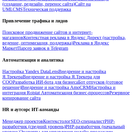
(создание, редизайн, перенос сайта)
Сайт на
UMI.CMS
Техническая поддержка
Привлечение трафика и лидов
Поисковое продвижение сайтов и интернет-
магазинов
Контекстная реклама в Яндекс Директ (настройка,
ведение, оптимизация, поддержка)
Реклама в Яндекс
Маркет
Парсер заявок в Telegram
Автоматизация и аналитика
Настройка Yandex DataLens
Внедрение и настройка
Я.Трекера
Внедрение и настройка Я.Трекера для
СОО
Разработка ИИ-бота для бизнеса
Бот отпусков (готовое
решение)
Внедрение и настройка AmoCRM
Настройка и
интеграция Roistat
Автоматизация бизнес-процессов
Резервное
копирование сайта
HR и аутсорс ИТ-команды
Менеджер проектов
Контекстолог
SEO-специалист
PHP-
разработчик (средний уровень)
PHP-разработчик (начальный
уровень)
Эксперты для управления онлайн-продажами