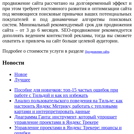
продвижение сайта рассчитано на долговременный эффект и
при этом требуеет постоянного развития и оптимизации сайта
под меняющиеся поисковые привычки ваших потенциальных
покупателей и под динамичные алгоритмы поисковых
систем. Минимальный рекомендуемый срок для продвижения
сайта – от 3 до 6 месяцев. SEO-продвижение рекомендуется
дополнять ведением контекстной рекламы, тогда вы сможете
охватить и привлечь на сайт больше целевой аудитории.
Подробее о стоимости услуги в разделе
Продвижение сайта
.
Новости
Новое
Лучшее
Пособие для новичков: топ-15 частых ошибок при
работе с Тильдой и как их избежать
Анализ пользовательского поведения на Тильде: как
настроить Яндекс Метрику, работать с тепловыми
картами и интерпретировать данные
Диаграмма Ганта: инструмент, который упрощает
управление проектами в Яндекс Трекере
Управление проектами в Яндекс Трекере: нюансы и
ошибки