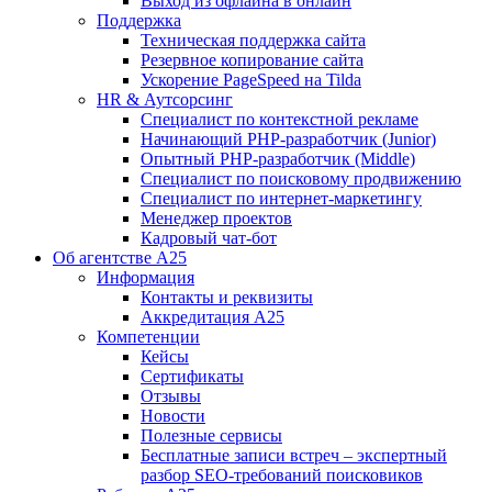
Выход из офлайна в онлайн
Поддержка
Техническая поддержка сайта
Резервное копирование сайта
Ускорение PageSpeed на Tilda
HR & Аутсорсинг
Специалист по контекстной рекламе
Начинающий PHP-разработчик (Junior)
Опытный PHP-разработчик (Middle)
Специалист по поисковому продвижению
Специалист по интернет-маркетингу
Менеджер проектов
Кадровый чат-бот
Об агентстве А25
Информация
Контакты и реквизиты
Аккредитация А25
Компетенции
Кейсы
Сертификаты
Отзывы
Новости
Полезные сервисы
Бесплатные записи встреч – экспертный
разбор SEO-требований поисковиков