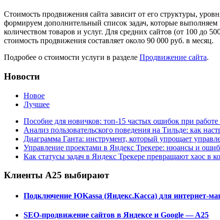
Стоимость продвижения сайта зависит от его структуры, уров
формируем дополнительный список задач, которые выполняем в
количеством товаров и услуг. Для средних сайтов (от 100 до 50
стоимость продвижения составляет около 90 000 руб. в месяц.
Подробее о стоимости услуги в разделе
Продвижение сайта
.
Новости
Новое
Лучшее
Пособие для новичков: топ-15 частых ошибок при работе 
Анализ пользовательского поведения на Тильде: как нас
Диаграмма Ганта: инструмент, который упрощает управл
Управление проектами в Яндекс Трекере: нюансы и оши
Как статусы задач в Яндекс Трекере превращают хаос в к
Клиенты А25 выбирают
Подключение ЮKassa (Яндекс.Касса) для интернет-маг
SEO-продвижение сайтов в Яндексе и Google — A25