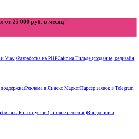
 от 25 000 руб. в месяц"
 и Vue.js
Разработка на PHP
Сайт на Тильде (создание, редизайн,
 поддержка)
Реклама в Яндекс Маркет
Парсер заявок в Telegram
я бизнеса
Бот отпусков (готовое решение)
Внедрение и