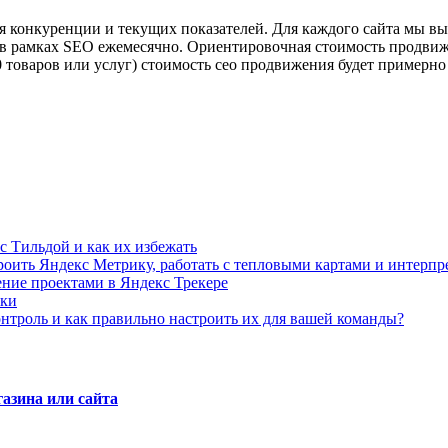
ня конкуренции и текущих показателей. Для каждого сайта мы в
 рамках SEO ежемесячно. Ориентировочная стоимость продвижени
0 товаров или услуг) стоимость сео продвижения будет примерно 
с Тильдой и как их избежать
троить Яндекс Метрику, работать с тепловыми картами и интерп
ение проектами в Яндекс Трекере
бки
онтроль и как правильно настроить их для вашей команды?
азина или сайта