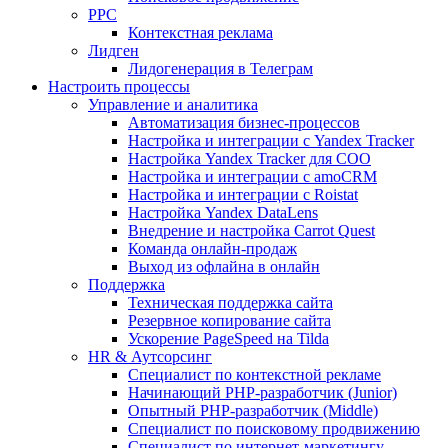
PPC
Контекстная реклама
Лидген
Лидогенерация в Телеграм
Настроить процессы
Управление и аналитика
Автоматизация бизнес-процессов
Настройка и интеграции с Yandex Tracker
Настройка Yandex Tracker для СОО
Настройка и интеграции с amoCRM
Настройка и интеграции с Roistat
Настройка Yandex DataLens
Внедрение и настройка Carrot Quest
Команда онлайн-продаж
Выход из офлайна в онлайн
Поддержка
Техническая поддержка сайта
Резервное копирование сайта
Ускорение PageSpeed на Tilda
HR & Аутсорсинг
Специалист по контекстной рекламе
Начинающий PHP-разработчик (Junior)
Опытный PHP-разработчик (Middle)
Специалист по поисковому продвижению
Специалист по интернет-маркетингу