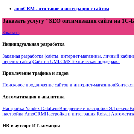
amoCRM - что такое и интеграция с сайтом
Заказать услугу "SEO оптимизация сайта на 1С-Би
Заказать
Индивидуальная разработка
Заказная разработка (сайты, интернет-магазины, личный кабин
перенос сайта)
Сайт на UMI.CMS
Техническая поддержка
Привлечение трафика и лидов
Поисковое продвижение сайтов и интернет-магазинов
Контекст
Автоматизация и аналитика
Настройка Yandex DataLens
Внедрение и настройка Я.Трекера
В
настройка AmoCRM
Настройка и интеграция Roistat
Автоматиз
HR и аутсорс ИТ-команды