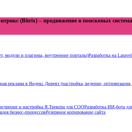
трикс (Bitrix) – продвижение в поисковых системах
ет, модули и плагины, внутренние порталы)
Разработка на Laravel
ная реклама в Яндекс Директ (настройка, ведение, оптимизация,
недрение и настройка Я.Трекера для СОО
Разработка ИИ-бота дл
ация бизнес-процессов
Резервное копирование сайта