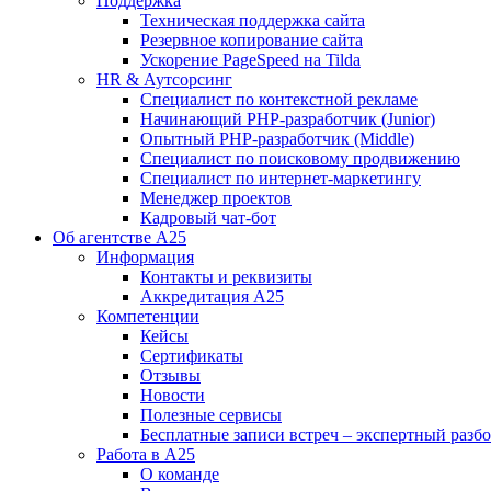
Поддержка
Техническая поддержка сайта
Резервное копирование сайта
Ускорение PageSpeed на Tilda
HR & Аутсорсинг
Специалист по контекстной рекламе
Начинающий PHP-разработчик (Junior)
Опытный PHP-разработчик (Middle)
Специалист по поисковому продвижению
Специалист по интернет-маркетингу
Менеджер проектов
Кадровый чат-бот
Об агентстве А25
Информация
Контакты и реквизиты
Аккредитация А25
Компетенции
Кейсы
Сертификаты
Отзывы
Новости
Полезные сервисы
Бесплатные записи встреч – экспертный разб
Работа в А25
О команде