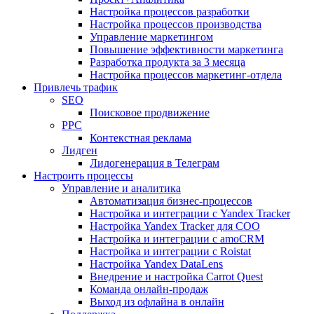
Настройка процессов разработки
Настройка процессов производства
Управление маркетингом
Повышение эффективности маркетинга
Разработка продукта за 3 месяца
Настройка процессов маркетинг-отдела
Привлечь трафик
SEO
Поисковое продвижение
PPC
Контекстная реклама
Лидген
Лидогенерация в Телеграм
Настроить процессы
Управление и аналитика
Автоматизация бизнес-процессов
Настройка и интеграции с Yandex Tracker
Настройка Yandex Tracker для СОО
Настройка и интеграции с amoCRM
Настройка и интеграции с Roistat
Настройка Yandex DataLens
Внедрение и настройка Carrot Quest
Команда онлайн-продаж
Выход из офлайна в онлайн