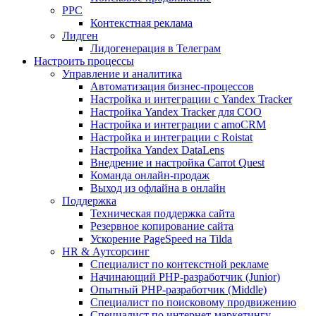
PPC
Контекстная реклама
Лидген
Лидогенерация в Телеграм
Настроить процессы
Управление и аналитика
Автоматизация бизнес-процессов
Настройка и интеграции с Yandex Tracker
Настройка Yandex Tracker для СОО
Настройка и интеграции с amoCRM
Настройка и интеграции с Roistat
Настройка Yandex DataLens
Внедрение и настройка Carrot Quest
Команда онлайн-продаж
Выход из офлайна в онлайн
Поддержка
Техническая поддержка сайта
Резервное копирование сайта
Ускорение PageSpeed на Tilda
HR & Аутсорсинг
Специалист по контекстной рекламе
Начинающий PHP-разработчик (Junior)
Опытный PHP-разработчик (Middle)
Специалист по поисковому продвижению
Специалист по интернет-маркетингу