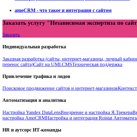
amoCRM - что такое и интеграция с сайтом
Заказать услугу "Независимая экспертиза по сай
Заказать
Индивидуальная разработка
Заказная разработка (сайты, интернет-магазины, личный кабин
перенос сайта)
Сайт на UMI.CMS
Техническая поддержка
Привлечение трафика и лидов
Поисковое продвижение сайтов и интернет-магазинов
Контекст
Автоматизация и аналитика
Настройка Yandex DataLens
Внедрение и настройка Я.Трекера
В
настройка AmoCRM
Настройка и интеграция Roistat
Автоматиз
HR и аутсорс ИТ-команды