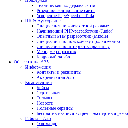
Поддержка
Техническая поддержка сайта
Резервное копирование сайта
Ускорение PageSpeed на Tilda
HR & Аутсорсинг
Специалист по контекстной рекламе
Начинающий PHP-разработчик (Junior)
Опытный PHP-разработчик (Middle)
Специалист по поисковому продвижению
Специалист по интернет-маркетингу
Менеджер проектов
Кадровый чат-бот
Об агентстве А25
Информация
Контакты и реквизиты
Аккредитация А25
Компетенции
Кейсы
Сертификаты
Отзывы
Новости
Полезные сервисы
Бесплатные записи встреч – экспертный разб
Работа в А25
О команде