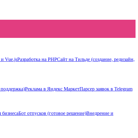
 и Vue.js
Разработка на PHP
Сайт на Тильде (создание, редизайн,
 поддержка)
Реклама в Яндекс Маркет
Парсер заявок в Telegram
я бизнеса
Бот отпусков (готовое решение)
Внедрение и