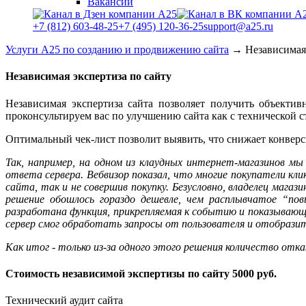
Вакансии
+7 (812) 603-48-25
+7 (495) 120-36-25
support@a25.ru
Услуги А25 по созданию и продвижению сайта
→
Независимая
Независимая экспертиза по сайту
Независимая экспертиза сайта позволяет получить объекти
проконсультируем вас по улучшению сайта как с технической с
Оптимальный чек-лист позволит выявить, что снижает конверси
Так, например, на одном из клаудных интернет-магазинов мы
ответа сервера. Вебвизор показал, что многие покупатели кли
сайта, так и не совершив покупку. Безусловно, владелец мага
решение обошлось гораздо дешевле, чем расплывчатое “по
разработана функция, прикрепляемая к событию и показывающа
сервер смог обработать запросы от пользователя и отобразит
Как итог - только из-за одного этого решения количество отказ
Стоимость независимой экспертизы по сайту 5000 руб.
Технический аудит сайта