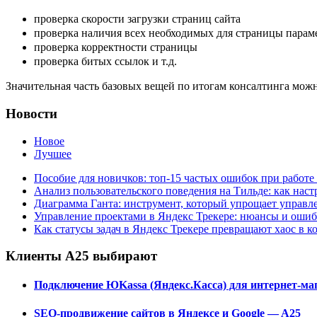
проверка скорости загрузки страниц сайта
проверка наличия всех необходимых для страницы парам
проверка корректности страницы
проверка битых ссылок и т.д.
Значительная часть базовых вещей по итогам консалтинга можн
Новости
Новое
Лучшее
Пособие для новичков: топ-15 частых ошибок при работе 
Анализ пользовательского поведения на Тильде: как нас
Диаграмма Ганта: инструмент, который упрощает управл
Управление проектами в Яндекс Трекере: нюансы и оши
Как статусы задач в Яндекс Трекере превращают хаос в к
Клиенты А25 выбирают
Подключение ЮKassa (Яндекс.Касса) для интернет-маг
SEO-продвижение сайтов в Яндексе и Google — A25