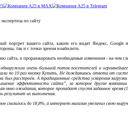
 экспертиза по сайту
вный портрет вашего сайта, каким его видят Яндекс, Googl
тороны, так и с точки зрения юзабилити.
ю сайта, и проранжировать необходимые изменения - на чем сле
 обнаружили очень большой поток посетителей и огромнейшее 
кали по 10 раз кнопку Купить. Не дождавшись ответа от систем
зина был расстроен. А традиционные средства ускорения загруз
вышение эффективности сайта”, за которое другие компании
я окно ожидания, которое пропадает спустя заданное время (1
ь результат их выполнения.
ов снизилось до 18,8%, а интернет-магазин увеличил свою выручк