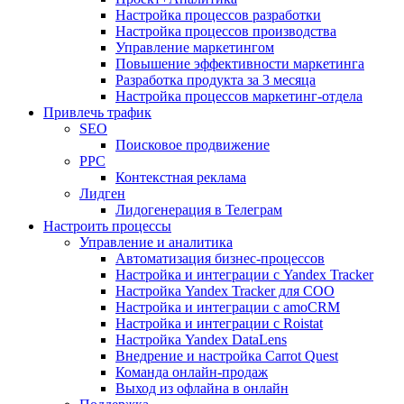
Настройка процессов разработки
Настройка процессов производства
Управление маркетингом
Повышение эффективности маркетинга
Разработка продукта за 3 месяца
Настройка процессов маркетинг-отдела
Привлечь трафик
SEO
Поисковое продвижение
PPC
Контекстная реклама
Лидген
Лидогенерация в Телеграм
Настроить процессы
Управление и аналитика
Автоматизация бизнес-процессов
Настройка и интеграции с Yandex Tracker
Настройка Yandex Tracker для СОО
Настройка и интеграции с amoCRM
Настройка и интеграции с Roistat
Настройка Yandex DataLens
Внедрение и настройка Carrot Quest
Команда онлайн-продаж
Выход из офлайна в онлайн