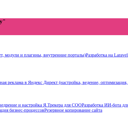
ту"
ет, модули и плагины, внутренние порталы)
Разработка на Laravel
ная реклама в Яндекс Директ (настройка, ведение, оптимизация,
недрение и настройка Я.Трекера для СОО
Разработка ИИ-бота дл
ация бизнес-процессов
Резервное копирование сайта