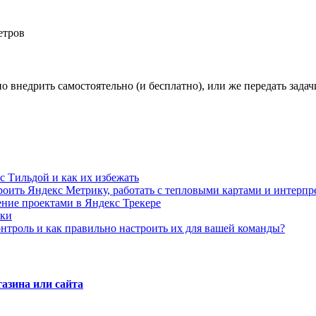
етров
о внедрить самостоятельно (и бесплатно), или же передать зада
с Тильдой и как их избежать
троить Яндекс Метрику, работать с тепловыми картами и интерп
ение проектами в Яндекс Трекере
бки
онтроль и как правильно настроить их для вашей команды?
азина или сайта