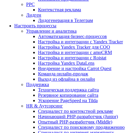
PPC
Контекстная реклама
Лидген
Лидогенерация в Телеграм
Настроить процессы
Управление и аналитика
Автоматизация бизнес-процессов
Настройка и интеграции с Yandex Tracker
Настройка Yandex Tracker для СОО
Настройка и интеграции с amoCRM
Настройка и интеграции с Roistat
Настройка Yandex DataLens
Внедрение и настройка Carrot Quest
Команда онлайн-продаж
Выход из офлайна в онлайн
Поддержка
Техническая поддержка сайта
Резервное копирование сайта
Ускорение PageSpeed на Tilda
HR & Аутсорсинг
Специалист по контекстной рекламе
Начинающий PHP-разработчик (Junior)
Опытный PHP-разработчик (Middle)
Специалист по поисковому продвижению
Специалист по интернет-маркетингу