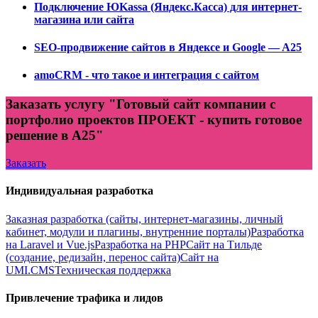
Подключение ЮKassa (Яндекс.Касса) для интернет-
магазина или сайта
SEO-продвижение сайтов в Яндексе и Google — A25
amoCRM - что такое и интеграция с сайтом
Заказать услугу "Готовый сайт компании с
портфолио проектов ПРОЕКТ - купить готовое
решение в А25"
Заказать
Индивидуальная разработка
Заказная разработка (сайты, интернет-магазины, личный
кабинет, модули и плагины, внутренние порталы)
Разработка
на Laravel и Vue.js
Разработка на PHP
Сайт на Тильде
(создание, редизайн, перенос сайта)
Сайт на
UMI.CMS
Техническая поддержка
Привлечение трафика и лидов