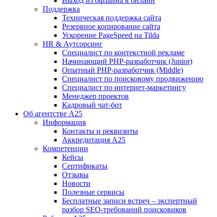
Выход из офлайна в онлайн
Поддержка
Техническая поддержка сайта
Резервное копирование сайта
Ускорение PageSpeed на Tilda
HR & Аутсорсинг
Специалист по контекстной рекламе
Начинающий PHP-разработчик (Junior)
Опытный PHP-разработчик (Middle)
Специалист по поисковому продвижению
Специалист по интернет-маркетингу
Менеджер проектов
Кадровый чат-бот
Об агентстве А25
Информация
Контакты и реквизиты
Аккредитация А25
Компетенции
Кейсы
Сертификаты
Отзывы
Новости
Полезные сервисы
Бесплатные записи встреч – экспертный
разбор SEO-требований поисковиков