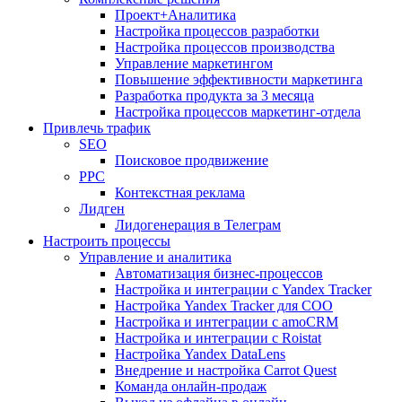
Проект+Аналитика
Настройка процессов разработки
Настройка процессов производства
Управление маркетингом
Повышение эффективности маркетинга
Разработка продукта за 3 месяца
Настройка процессов маркетинг-отдела
Привлечь трафик
SEO
Поисковое продвижение
PPC
Контекстная реклама
Лидген
Лидогенерация в Телеграм
Настроить процессы
Управление и аналитика
Автоматизация бизнес-процессов
Настройка и интеграции с Yandex Tracker
Настройка Yandex Tracker для СОО
Настройка и интеграции с amoCRM
Настройка и интеграции с Roistat
Настройка Yandex DataLens
Внедрение и настройка Carrot Quest
Команда онлайн-продаж