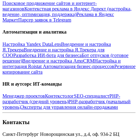
Поисковое продвижение сайтов и интернет-
магазинов
Контекстная реклама в Яндекс Директ (настройка,
ведение, оптимизация, поддержка)
Реклама в Яндекс
Маркет
Парсер заявок в Telegram
Автоматизация и аналитика
Настройка Yandex DataLens
Внедрение и настройка
Я.Трекера
Внедрение и настройка Я.Трекера для
СОО
Разработка ИИ-бота для бизнеса
Бот отпусков (готовое
решение)
Внедрение и настройка AmoCRM
Настройка и
интеграция Roistat
Автоматизация бизнес-процессов
Резервное
копирование сайта
HR и аутсорс ИТ-команды
Менеджер проектов
Контекстолог
SEO-специалист
PHP-
разработчик (средний уровень)
PHP-разработчик (начальный
уровень)
Эксперты для управления онлайн-продажами
Контакты
Санкт-Петербург
Новорощинская ул., д.4, оф. 934-2
БЦ