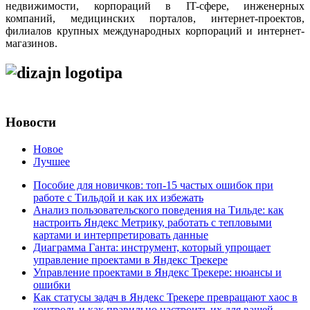
недвижимости, корпораций в IT-сфере, инженерных
компаний, медицинских порталов, интернет-проектов,
филиалов крупных международных корпораций и интернет-
магазинов.
Новости
Новое
Лучшее
Пособие для новичков: топ-15 частых ошибок при
работе с Тильдой и как их избежать
Анализ пользовательского поведения на Тильде: как
настроить Яндекс Метрику, работать с тепловыми
картами и интерпретировать данные
Диаграмма Ганта: инструмент, который упрощает
управление проектами в Яндекс Трекере
Управление проектами в Яндекс Трекере: нюансы и
ошибки
Как статусы задач в Яндекс Трекере превращают хаос в
контроль и как правильно настроить их для вашей