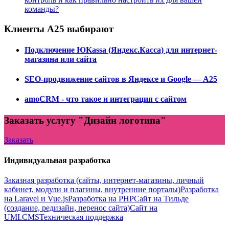
команды?
Клиенты А25 выбирают
Подключение ЮKassa (Яндекс.Касса) для интернет-
магазина или сайта
SEO-продвижение сайтов в Яндексе и Google — A25
amoCRM - что такое и интеграция с сайтом
Заказать услугу "Дизайн логотипа"
Заказать
Индивидуальная разработка
Заказная разработка (сайты, интернет-магазины, личный
кабинет, модули и плагины, внутренние порталы)
Разработка
на Laravel и Vue.js
Разработка на PHP
Сайт на Тильде
(создание, редизайн, перенос сайта)
Сайт на
UMI.CMS
Техническая поддержка