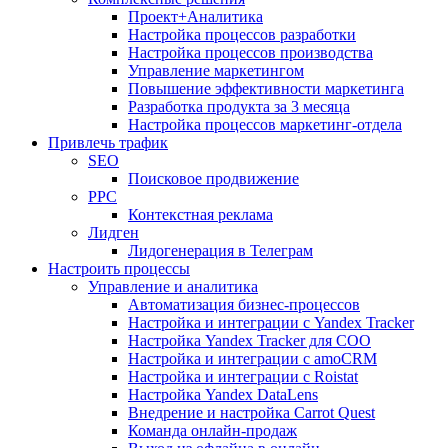
Проект+Аналитика
Настройка процессов разработки
Настройка процессов производства
Управление маркетингом
Повышение эффективности маркетинга
Разработка продукта за 3 месяца
Настройка процессов маркетинг-отдела
Привлечь трафик
SEO
Поисковое продвижение
PPC
Контекстная реклама
Лидген
Лидогенерация в Телеграм
Настроить процессы
Управление и аналитика
Автоматизация бизнес-процессов
Настройка и интеграции с Yandex Tracker
Настройка Yandex Tracker для СОО
Настройка и интеграции с amoCRM
Настройка и интеграции с Roistat
Настройка Yandex DataLens
Внедрение и настройка Carrot Quest
Команда онлайн-продаж