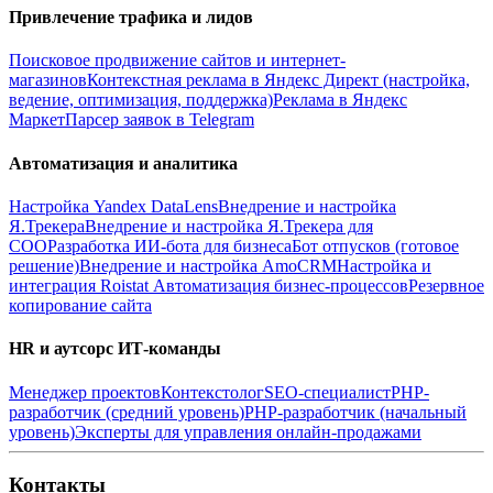
Привлечение трафика и лидов
Поисковое продвижение сайтов и интернет-
магазинов
Контекстная реклама в Яндекс Директ (настройка,
ведение, оптимизация, поддержка)
Реклама в Яндекс
Маркет
Парсер заявок в Telegram
Автоматизация и аналитика
Настройка Yandex DataLens
Внедрение и настройка
Я.Трекера
Внедрение и настройка Я.Трекера для
СОО
Разработка ИИ-бота для бизнеса
Бот отпусков (готовое
решение)
Внедрение и настройка AmoCRM
Настройка и
интеграция Roistat
Автоматизация бизнес-процессов
Резервное
копирование сайта
HR и аутсорс ИТ-команды
Менеджер проектов
Контекстолог
SEO-специалист
PHP-
разработчик (средний уровень)
PHP-разработчик (начальный
уровень)
Эксперты для управления онлайн-продажами
Контакты