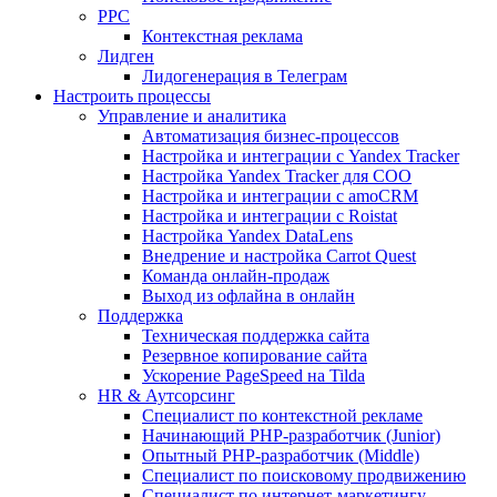
PPC
Контекстная реклама
Лидген
Лидогенерация в Телеграм
Настроить процессы
Управление и аналитика
Автоматизация бизнес-процессов
Настройка и интеграции с Yandex Tracker
Настройка Yandex Tracker для СОО
Настройка и интеграции с amoCRM
Настройка и интеграции с Roistat
Настройка Yandex DataLens
Внедрение и настройка Carrot Quest
Команда онлайн-продаж
Выход из офлайна в онлайн
Поддержка
Техническая поддержка сайта
Резервное копирование сайта
Ускорение PageSpeed на Tilda
HR & Аутсорсинг
Специалист по контекстной рекламе
Начинающий PHP-разработчик (Junior)
Опытный PHP-разработчик (Middle)
Специалист по поисковому продвижению
Специалист по интернет-маркетингу