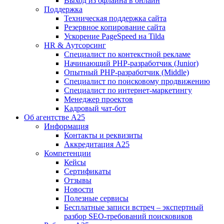
Выход из офлайна в онлайн
Поддержка
Техническая поддержка сайта
Резервное копирование сайта
Ускорение PageSpeed на Tilda
HR & Аутсорсинг
Специалист по контекстной рекламе
Начинающий PHP-разработчик (Junior)
Опытный PHP-разработчик (Middle)
Специалист по поисковому продвижению
Специалист по интернет-маркетингу
Менеджер проектов
Кадровый чат-бот
Об агентстве А25
Информация
Контакты и реквизиты
Аккредитация А25
Компетенции
Кейсы
Сертификаты
Отзывы
Новости
Полезные сервисы
Бесплатные записи встреч – экспертный
разбор SEO-требований поисковиков