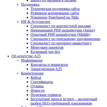
Выход из офлайна в онлайн
Поддержка
Техническая поддержка сайта
Резервное копирование сайта
Ускорение PageSpeed на Tilda
HR & Аутсорсинг
Специалист по контекстной рекламе
Начинающий PHP-разработчик (Junior)
Опытный PHP-разработчик (Middle)
Специалист по поисковому продвижению
Специалист по интернет-маркетингу
Менеджер проектов
Кадровый чат-бот
Об агентстве А25
Информация
Контакты и реквизиты
Аккредитация А25
Компетенции
Кейсы
Сертификаты
Отзывы
Новости
Полезные сервисы
Бесплатные записи встреч – экспертный
разбор SEO-требований поисковиков