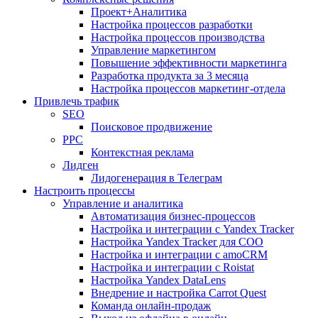
Проект+Аналитика
Настройка процессов разработки
Настройка процессов производства
Управление маркетингом
Повышение эффективности маркетинга
Разработка продукта за 3 месяца
Настройка процессов маркетинг-отдела
Привлечь трафик
SEO
Поисковое продвижение
PPC
Контекстная реклама
Лидген
Лидогенерация в Телеграм
Настроить процессы
Управление и аналитика
Автоматизация бизнес-процессов
Настройка и интеграции с Yandex Tracker
Настройка Yandex Tracker для СОО
Настройка и интеграции с amoCRM
Настройка и интеграции с Roistat
Настройка Yandex DataLens
Внедрение и настройка Carrot Quest
Команда онлайн-продаж