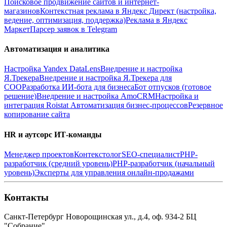
Поисковое продвижение сайтов и интернет-
магазинов
Контекстная реклама в Яндекс Директ (настройка,
ведение, оптимизация, поддержка)
Реклама в Яндекс
Маркет
Парсер заявок в Telegram
Автоматизация и аналитика
Настройка Yandex DataLens
Внедрение и настройка
Я.Трекера
Внедрение и настройка Я.Трекера для
СОО
Разработка ИИ-бота для бизнеса
Бот отпусков (готовое
решение)
Внедрение и настройка AmoCRM
Настройка и
интеграция Roistat
Автоматизация бизнес-процессов
Резервное
копирование сайта
HR и аутсорс ИТ-команды
Менеджер проектов
Контекстолог
SEO-специалист
PHP-
разработчик (средний уровень)
PHP-разработчик (начальный
уровень)
Эксперты для управления онлайн-продажами
Контакты
Санкт-Петербург
Новорощинская ул., д.4, оф. 934-2
БЦ
"Собрание",