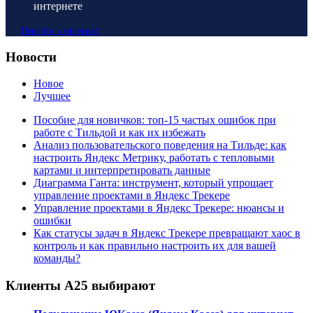
интернете
Перейти в типограф
Новости
Новое
Лучшее
Пособие для новичков: топ-15 частых ошибок при
работе с Тильдой и как их избежать
Анализ пользовательского поведения на Тильде: как
настроить Яндекс Метрику, работать с тепловыми
картами и интерпретировать данные
Диаграмма Ганта: инструмент, который упрощает
управление проектами в Яндекс Трекере
Управление проектами в Яндекс Трекере: нюансы и
ошибки
Как статусы задач в Яндекс Трекере превращают хаос в
контроль и как правильно настроить их для вашей
команды?
Клиенты А25 выбирают