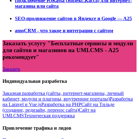
Подключение ЮKassa (Яндекс.Касса) для интернет-
магазина или сайта
SEO-продвижение сайтов в Яндексе и Google — A25
amoCRM - что такое и интеграция с сайтом
Заказать услугу "Бесплатные сервисы и модули
для сайтов и магазинов на UMI.CMS - А25
рекомендует"
Заказать
Индивидуальная разработка
Заказная разработка (сайты, интернет-магазины, личный
кабинет, модули и плагины, внутренние порталы)
Разработка
на Laravel и Vue.js
Разработка на PHP
Сайт на Тильде
(создание, редизайн, перенос сайта)
Сайт на
UMI.CMS
Техническая поддержка
Привлечение трафика и лидов