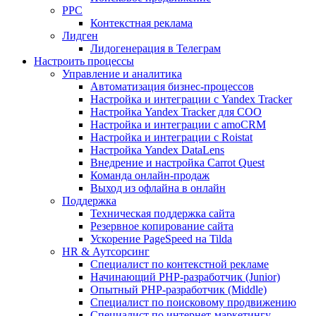
PPC
Контекстная реклама
Лидген
Лидогенерация в Телеграм
Настроить процессы
Управление и аналитика
Автоматизация бизнес-процессов
Настройка и интеграции с Yandex Tracker
Настройка Yandex Tracker для СОО
Настройка и интеграции с amoCRM
Настройка и интеграции с Roistat
Настройка Yandex DataLens
Внедрение и настройка Carrot Quest
Команда онлайн-продаж
Выход из офлайна в онлайн
Поддержка
Техническая поддержка сайта
Резервное копирование сайта
Ускорение PageSpeed на Tilda
HR & Аутсорсинг
Специалист по контекстной рекламе
Начинающий PHP-разработчик (Junior)
Опытный PHP-разработчик (Middle)
Специалист по поисковому продвижению
Специалист по интернет-маркетингу