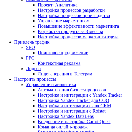
Проект+Аналитика
Настройка процессов разработки
Настройка процессов производства
Управление маркетингом
Повышение эффективности маркетинга
Разработка продукта за 3 месяца
Настройка процессов маркетинг-отдела
Привлечь трафик
SEO
Поисковое продвижение
PPC
Контекстная реклама
Лидген
Лидогенерация в Телеграм
Настроить процессы
Управление и аналитика
Автоматизация бизнес-процессов
Настройка и интеграции с Yandex Tracker
Настройка Yandex Tracker для СОО
Настройка и интеграции с amoCRM
Настройка и интеграции с Roistat
Настройка Yandex DataLens
Внедрение и настройка Carrot Quest
Команда онлайн-продаж