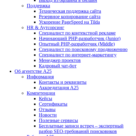
Выход из офлайна в онлайн
Поддержка
Техническая поддержка сайта
Резервное копирование сайта
Ускорение PageSpeed на Tilda
HR & Аутсорсинг
Специалист по контекстной рекламе
Начинающий PHP-разработчик (Junior)
Опытный PHP-разработчик (Middle)
Специалист по поисковому продвижению
Специалист по интернет-маркетингу
Менеджер проектов
Кадровый чат-бот
Об агентстве А25
Информация
Контакты и реквизиты
Аккредитация А25
Компетенции
Кейсы
Сертификаты
Отзывы
Новости
Полезные сервисы
Бесплатные записи встреч – экспертный
разбор SEO-требований поисковиков