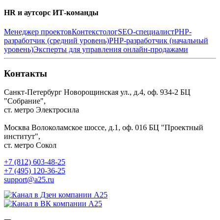
HR и аутсорс ИТ-команды
Менеджер проектов
Контекстолог
SEO-специалист
PHP-
разработчик (средний уровень)
PHP-разработчик (начальный
уровень)
Эксперты для управления онлайн-продажами
Контакты
Санкт-Петербург
Новорощинская ул., д.4, оф. 934-2
БЦ
"Собрание",
ст. метро Электросила
Москва
Волоколамское шоссе, д.1, оф. 016
БЦ "Проектный
институт",
ст. метро Сокол
+7 (812) 603-48-25
+7 (495) 120-36-25
support@a25.ru