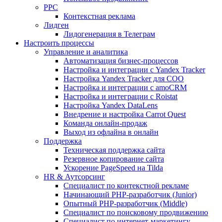
PPC
Контекстная реклама
Лидген
Лидогенерация в Телеграм
Настроить процессы
Управление и аналитика
Автоматизация бизнес-процессов
Настройка и интеграции с Yandex Tracker
Настройка Yandex Tracker для СОО
Настройка и интеграции с amoCRM
Настройка и интеграции с Roistat
Настройка Yandex DataLens
Внедрение и настройка Carrot Quest
Команда онлайн-продаж
Выход из офлайна в онлайн
Поддержка
Техническая поддержка сайта
Резервное копирование сайта
Ускорение PageSpeed на Tilda
HR & Аутсорсинг
Специалист по контекстной рекламе
Начинающий PHP-разработчик (Junior)
Опытный PHP-разработчик (Middle)
Специалист по поисковому продвижению
Специалист по интернет-маркетингу