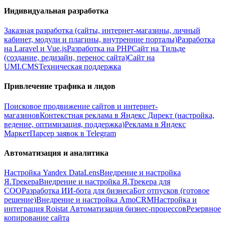
Индивидуальная разработка
Заказная разработка (сайты, интернет-магазины, личный
кабинет, модули и плагины, внутренние порталы)
Разработка
на Laravel и Vue.js
Разработка на PHP
Сайт на Тильде
(создание, редизайн, перенос сайта)
Сайт на
UMI.CMS
Техническая поддержка
Привлечение трафика и лидов
Поисковое продвижение сайтов и интернет-
магазинов
Контекстная реклама в Яндекс Директ (настройка,
ведение, оптимизация, поддержка)
Реклама в Яндекс
Маркет
Парсер заявок в Telegram
Автоматизация и аналитика
Настройка Yandex DataLens
Внедрение и настройка
Я.Трекера
Внедрение и настройка Я.Трекера для
СОО
Разработка ИИ-бота для бизнеса
Бот отпусков (готовое
решение)
Внедрение и настройка AmoCRM
Настройка и
интеграция Roistat
Автоматизация бизнес-процессов
Резервное
копирование сайта