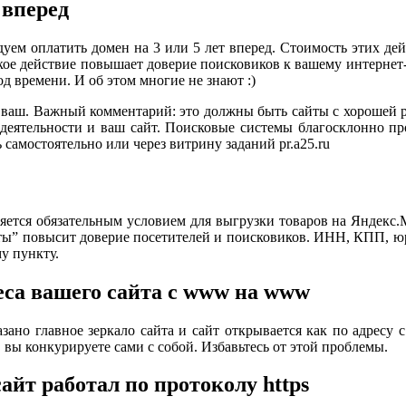
 вперед
уем оплатить домен на 3 или 5 лет вперед. Стоимость этих дей
акое действие повышает доверие поисковиков к вашему интернет-
д времени. И об этом многие не знают :)
а ваш. Важный комментарий: это должны быть сайты с хорошей 
 деятельности и ваш сайт. Поисковые системы благосклонно пр
самостоятельно или через витрину заданий pr.a25.ru
яется обязательным условием для выгрузки товаров на Яндекс.М
кты” повысит доверие посетителей и поисковиков. ИНН, КПП, юр
му пункту.
еса вашего сайта с www на www
зано главное зеркало сайта и сайт открывается как по адресу с
 вы конкурируете сами с собой. Избавьтесь от этой проблемы.
айт работал по протоколу https