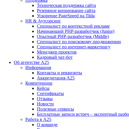
Поддержка
Техническая поддержка сайта
Резервное копирование сайта
Ускорение PageSpeed на Tilda
HR & Аутсорсинг
Специалист по контекстной рекламе
Начинающий PHP-разработчик (Junior)
Опытный PHP-разработчик (Middle)
Специалист по поисковому продвижению
Специалист по интернет-маркетингу
Менеджер проектов
Кадровый чат-бот
Об агентстве А25
Информация
Контакты и реквизиты
Аккредитация А25
Компетенции
Кейсы
Сертификаты
Отзывы
Новости
Полезные сервисы
Бесплатные записи встреч – экспертный разб
Работа в А25
О команде