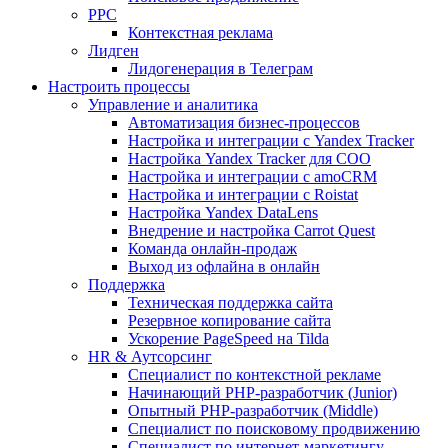
PPC
Контекстная реклама
Лидген
Лидогенерация в Телеграм
Настроить процессы
Управление и аналитика
Автоматизация бизнес-процессов
Настройка и интеграции с Yandex Tracker
Настройка Yandex Tracker для СОО
Настройка и интеграции с amoCRM
Настройка и интеграции с Roistat
Настройка Yandex DataLens
Внедрение и настройка Carrot Quest
Команда онлайн-продаж
Выход из офлайна в онлайн
Поддержка
Техническая поддержка сайта
Резервное копирование сайта
Ускорение PageSpeed на Tilda
HR & Аутсорсинг
Специалист по контекстной рекламе
Начинающий PHP-разработчик (Junior)
Опытный PHP-разработчик (Middle)
Специалист по поисковому продвижению
Специалист по интернет-маркетингу