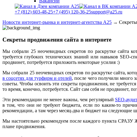
Вакансии
+7 (812) 603-48-25
+7 (495) 120-36-25
support@a25.ru
Новости интернет-рынка и интернет-агентства А25
→
Секреты
Секреты продвижения сайта в интернете
Мы собрали 25 неочевидных секретов по раскрутке сайта ко
требуется глубоких технических знаний или навыков SEO-спец
продвинет, потребуется приложить некоторые усилия :)
Мы собрали 25 неочевидных секретов по раскрутке сайта, кот
в соцсетях для турфирм и отелей
, после чего получили много 
советы. Чтобы освоить эти секреты продвижения, не требуетс
то время, конечно, потребуется. Сайт сам себя не продвинет, п
Эти рекомендации не менее важны, чем регулярный
SEO-аудит
в том, что они не требуют бюджета, если по каким-то причи
рекомендации, а там через месяц-два и бюджет на следующие 
Мы настоятельно рекомендуем после каждого пункта СРАЗУ Ж
плане продвижения.