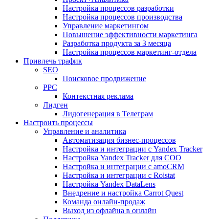
Настройка процессов разработки
Настройка процессов производства
Управление маркетингом
Повышение эффективности маркетинга
Разработка продукта за 3 месяца
Настройка процессов маркетинг-отдела
Привлечь трафик
SEO
Поисковое продвижение
PPC
Контекстная реклама
Лидген
Лидогенерация в Телеграм
Настроить процессы
Управление и аналитика
Автоматизация бизнес-процессов
Настройка и интеграции с Yandex Tracker
Настройка Yandex Tracker для СОО
Настройка и интеграции с amoCRM
Настройка и интеграции с Roistat
Настройка Yandex DataLens
Внедрение и настройка Carrot Quest
Команда онлайн-продаж
Выход из офлайна в онлайн