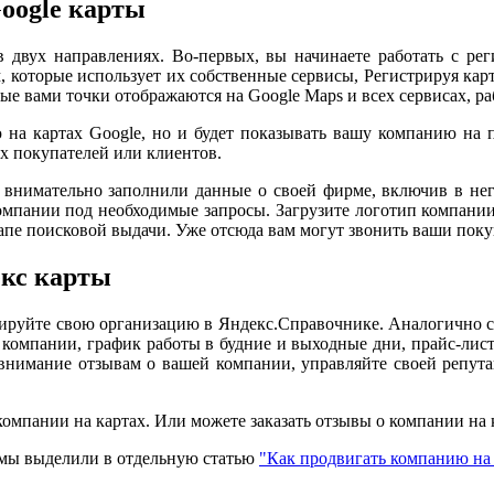
Google карты
в двух направлениях. Во-первых, вы начинаете работать с р
 которые использует их собственные сервисы, Регистрируя карт
 вами точки отображаются на Google Maps и всех сервисах, раб
 на картах Google, но и будет показывать вашу компанию на п
х покупателей или клиентов.
и внимательно заполнили данные о своей фирме, включив в нег
 компании под необходимые запросы. Загрузите логотип компани
апе поисковой выдачи. Уже отсюда вам могут звонить ваши покуп
екс карты
рируйте свою организацию в Яндекс.Справочнике. Аналогично с
 компании, график работы в будние и выходные дни, прайс-лис
е внимание отзывам о вашей компании, управляйте своей репута
омпании на картах. Или можете заказать отзывы о компании на 
, мы выделили в отдельную статью
"Как продвигать компанию на 