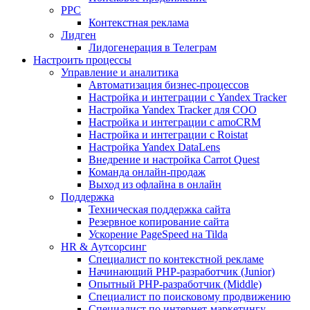
PPC
Контекстная реклама
Лидген
Лидогенерация в Телеграм
Настроить процессы
Управление и аналитика
Автоматизация бизнес-процессов
Настройка и интеграции с Yandex Tracker
Настройка Yandex Tracker для СОО
Настройка и интеграции с amoCRM
Настройка и интеграции с Roistat
Настройка Yandex DataLens
Внедрение и настройка Carrot Quest
Команда онлайн-продаж
Выход из офлайна в онлайн
Поддержка
Техническая поддержка сайта
Резервное копирование сайта
Ускорение PageSpeed на Tilda
HR & Аутсорсинг
Специалист по контекстной рекламе
Начинающий PHP-разработчик (Junior)
Опытный PHP-разработчик (Middle)
Специалист по поисковому продвижению
Специалист по интернет-маркетингу