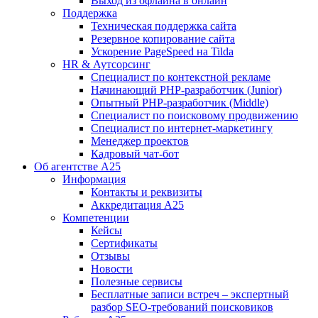
Выход из офлайна в онлайн
Поддержка
Техническая поддержка сайта
Резервное копирование сайта
Ускорение PageSpeed на Tilda
HR & Аутсорсинг
Специалист по контекстной рекламе
Начинающий PHP-разработчик (Junior)
Опытный PHP-разработчик (Middle)
Специалист по поисковому продвижению
Специалист по интернет-маркетингу
Менеджер проектов
Кадровый чат-бот
Об агентстве А25
Информация
Контакты и реквизиты
Аккредитация А25
Компетенции
Кейсы
Сертификаты
Отзывы
Новости
Полезные сервисы
Бесплатные записи встреч – экспертный
разбор SEO-требований поисковиков