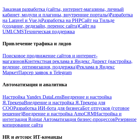
Заказная разработка (сайты, интернет-магазины, личный
кабинет, модули и плагины, внутренние порталы)
Разработка
на Laravel и Vue.js
Разработка на PHP
Сайт на Тильде
(создание, редизайн, перенос сайта)
Сайт на
UMI.CMS
Техническая поддержка
Привлечение трафика и лидов
Поисковое продвижение сайтов и интернет-
магазинов
Контекстная реклама в Яндекс Директ (настройка,
ведение, оптимизация, поддержка)
Реклама в Яндекс
Маркет
Парсер заявок в Telegram
Автоматизация и аналитика
Настройка Yandex DataLens
Внедрение и настройка
Я.Трекера
Внедрение и настройка Я.Трекера для
СОО
Разработка ИИ-бота для бизнеса
Бот отпусков (готовое
решение)
Внедрение и настройка AmoCRM
Настройка и
интеграция Roistat
Автоматизация бизнес-процессов
Резервное
копирование сайта
HR и аутсорс ИТ-команды