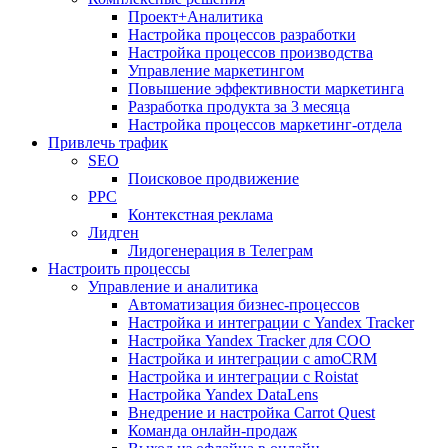
Проект+Аналитика
Настройка процессов разработки
Настройка процессов производства
Управление маркетингом
Повышение эффективности маркетинга
Разработка продукта за 3 месяца
Настройка процессов маркетинг-отдела
Привлечь трафик
SEO
Поисковое продвижение
PPC
Контекстная реклама
Лидген
Лидогенерация в Телеграм
Настроить процессы
Управление и аналитика
Автоматизация бизнес-процессов
Настройка и интеграции с Yandex Tracker
Настройка Yandex Tracker для СОО
Настройка и интеграции с amoCRM
Настройка и интеграции с Roistat
Настройка Yandex DataLens
Внедрение и настройка Carrot Quest
Команда онлайн-продаж