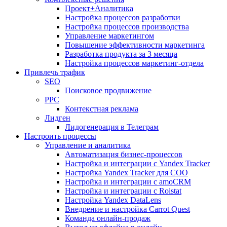
Проект+Аналитика
Настройка процессов разработки
Настройка процессов производства
Управление маркетингом
Повышение эффективности маркетинга
Разработка продукта за 3 месяца
Настройка процессов маркетинг-отдела
Привлечь трафик
SEO
Поисковое продвижение
PPC
Контекстная реклама
Лидген
Лидогенерация в Телеграм
Настроить процессы
Управление и аналитика
Автоматизация бизнес-процессов
Настройка и интеграции с Yandex Tracker
Настройка Yandex Tracker для СОО
Настройка и интеграции с amoCRM
Настройка и интеграции с Roistat
Настройка Yandex DataLens
Внедрение и настройка Carrot Quest
Команда онлайн-продаж