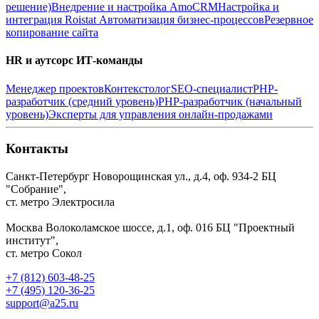
решение)
Внедрение и настройка AmoCRM
Настройка и
интеграция Roistat
Автоматизация бизнес-процессов
Резервное
копирование сайта
HR и аутсорс ИТ-команды
Менеджер проектов
Контекстолог
SEO-специалист
PHP-
разработчик (средний уровень)
PHP-разработчик (начальный
уровень)
Эксперты для управления онлайн-продажами
Контакты
Санкт-Петербург
Новорощинская ул., д.4, оф. 934-2
БЦ
"Собрание",
ст. метро Электросила
Москва
Волоколамское шоссе, д.1, оф. 016
БЦ "Проектный
институт",
ст. метро Сокол
+7 (812) 603-48-25
+7 (495) 120-36-25
support@a25.ru