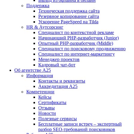
Выход из офлайна в онлайн
Поддержка
Техническая поддержка сайта
Резервное копирование сайта
Ускорение PageSpeed на Tilda
HR & Аутсорсинг
Специалист по контекстной рекламе
Начинающий PHP-разработчик (Junior)
Опытный PHP-разработчик (Middle)
Специалист по поисковому продвижению
Специалист по интернет-маркетингу
Менеджер проектов
Кадровый чат-бот
Об агентстве А25
Информация
Контакты и реквизиты
Аккредитация А25
Компетенции
Кейсы
Сертификаты
Отзывы
Новости
Полезные сервисы
Бесплатные записи встреч – экспертный
разбор SEO-требований поисковиков