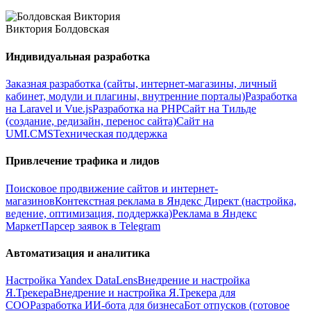
Виктория Болдовская
Индивидуальная разработка
Заказная разработка (сайты, интернет-магазины, личный
кабинет, модули и плагины, внутренние порталы)
Разработка
на Laravel и Vue.js
Разработка на PHP
Сайт на Тильде
(создание, редизайн, перенос сайта)
Сайт на
UMI.CMS
Техническая поддержка
Привлечение трафика и лидов
Поисковое продвижение сайтов и интернет-
магазинов
Контекстная реклама в Яндекс Директ (настройка,
ведение, оптимизация, поддержка)
Реклама в Яндекс
Маркет
Парсер заявок в Telegram
Автоматизация и аналитика
Настройка Yandex DataLens
Внедрение и настройка
Я.Трекера
Внедрение и настройка Я.Трекера для
СОО
Разработка ИИ-бота для бизнеса
Бот отпусков (готовое