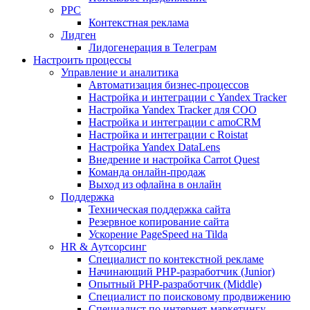
PPC
Контекстная реклама
Лидген
Лидогенерация в Телеграм
Настроить процессы
Управление и аналитика
Автоматизация бизнес-процессов
Настройка и интеграции с Yandex Tracker
Настройка Yandex Tracker для СОО
Настройка и интеграции с amoCRM
Настройка и интеграции с Roistat
Настройка Yandex DataLens
Внедрение и настройка Carrot Quest
Команда онлайн-продаж
Выход из офлайна в онлайн
Поддержка
Техническая поддержка сайта
Резервное копирование сайта
Ускорение PageSpeed на Tilda
HR & Аутсорсинг
Специалист по контекстной рекламе
Начинающий PHP-разработчик (Junior)
Опытный PHP-разработчик (Middle)
Специалист по поисковому продвижению
Специалист по интернет-маркетингу