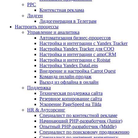
PPC
Контекстная реклама
Лидген
Лидогенерация в Телеграм
Настроить процессы
Управление и аналитика
Автоматизация бизнес-процессов
Настройка и интеграции с Yandex Tracker
Настройка Yandex Tracker для СОО
Настройка и интеграции с amoCRM
Настройка и интеграции с Roistat
Настройка Yandex DataLens
Внедрение и настройка Carrot Quest
Команда онлайн-продаж
Выход из офлайна в онлайн
Поддержка
Техническая поддержка сайта
Резервное копирование сайта
Ускорение PageSpeed на Tilda
HR & Аутсорсинг
Специалист по контекстной рекламе
Начинающий PHP-разработчик (Junior)
Опытный PHP-разработчик (Middle)
Специалист по поисковому продвижению
Специалист по интернет-маркетингу