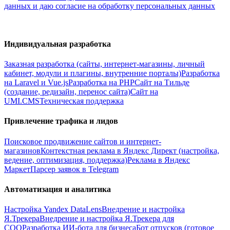
данных и даю согласие на обработку персональных данных
Индивидуальная разработка
Заказная разработка (сайты, интернет-магазины, личный
кабинет, модули и плагины, внутренние порталы)
Разработка
на Laravel и Vue.js
Разработка на PHP
Сайт на Тильде
(создание, редизайн, перенос сайта)
Сайт на
UMI.CMS
Техническая поддержка
Привлечение трафика и лидов
Поисковое продвижение сайтов и интернет-
магазинов
Контекстная реклама в Яндекс Директ (настройка,
ведение, оптимизация, поддержка)
Реклама в Яндекс
Маркет
Парсер заявок в Telegram
Автоматизация и аналитика
Настройка Yandex DataLens
Внедрение и настройка
Я.Трекера
Внедрение и настройка Я.Трекера для
СОО
Разработка ИИ-бота для бизнеса
Бот отпусков (готовое