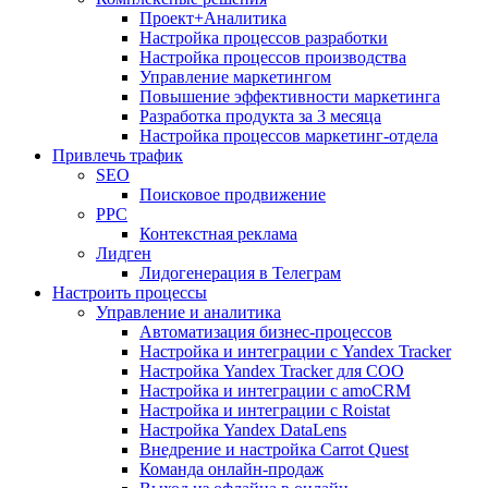
Проект+Аналитика
Настройка процессов разработки
Настройка процессов производства
Управление маркетингом
Повышение эффективности маркетинга
Разработка продукта за 3 месяца
Настройка процессов маркетинг-отдела
Привлечь трафик
SEO
Поисковое продвижение
PPC
Контекстная реклама
Лидген
Лидогенерация в Телеграм
Настроить процессы
Управление и аналитика
Автоматизация бизнес-процессов
Настройка и интеграции с Yandex Tracker
Настройка Yandex Tracker для СОО
Настройка и интеграции с amoCRM
Настройка и интеграции с Roistat
Настройка Yandex DataLens
Внедрение и настройка Carrot Quest
Команда онлайн-продаж