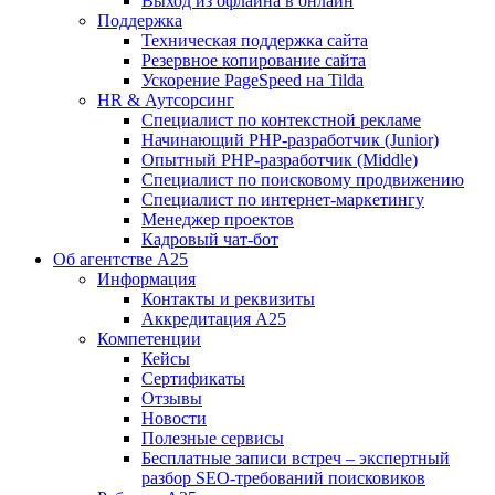
Выход из офлайна в онлайн
Поддержка
Техническая поддержка сайта
Резервное копирование сайта
Ускорение PageSpeed на Tilda
HR & Аутсорсинг
Специалист по контекстной рекламе
Начинающий PHP-разработчик (Junior)
Опытный PHP-разработчик (Middle)
Специалист по поисковому продвижению
Специалист по интернет-маркетингу
Менеджер проектов
Кадровый чат-бот
Об агентстве А25
Информация
Контакты и реквизиты
Аккредитация А25
Компетенции
Кейсы
Сертификаты
Отзывы
Новости
Полезные сервисы
Бесплатные записи встреч – экспертный
разбор SEO-требований поисковиков