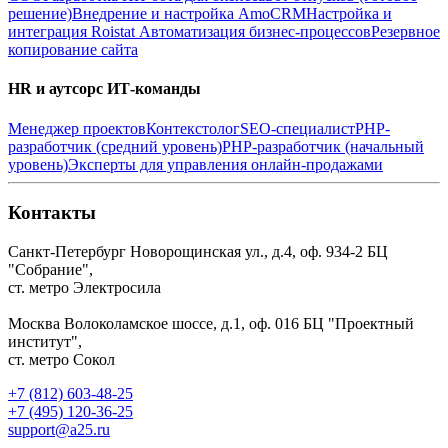
решение)
Внедрение и настройка AmoCRM
Настройка и
интеграция Roistat
Автоматизация бизнес-процессов
Резервное
копирование сайта
HR и аутсорс ИТ-команды
Менеджер проектов
Контекстолог
SEO-специалист
PHP-
разработчик (средний уровень)
PHP-разработчик (начальный
уровень)
Эксперты для управления онлайн-продажами
Контакты
Санкт-Петербург
Новорощинская ул., д.4, оф. 934-2
БЦ
"Собрание",
ст. метро Электросила
Москва
Волоколамское шоссе, д.1, оф. 016
БЦ "Проектный
институт",
ст. метро Сокол
+7 (812) 603-48-25
+7 (495) 120-36-25
support@a25.ru