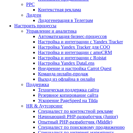
PPC
Контекстная реклама
Лидген
Лидогенерация в Телеграм
Настроить процессы
Управление и аналитика
Автоматизация бизнес-процессов
Настройка и интеграции с Yandex Tracker
Настройка Yandex Tracker для СОО
Настройка и интеграции с amoCRM
Настройка и интеграции с Roistat
Настройка Yandex DataLens
Внедрение и настройка Carrot Quest
Команда онлайн-продаж
Выход из офлайна в онлайн
Поддержка
Техническая поддержка сайта
Резервное копирование сайта
Ускорение PageSpeed на Tilda
HR & Аутсорсинг
Специалист по контекстной рекламе
Начинающий PHP-разработчик (Junior)
Опытный PHP-разработчик (Middle)
Специалист по поисковому продвижению
Специалист по интернет-маркетингу