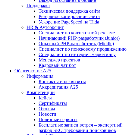
Выход из офлайна в онлайн
Поддержка
Техническая поддержка сайта
Резервное копирование сайта
Ускорение PageSpeed на Tilda
HR & Аутсорсинг
Специалист по контекстной рекламе
Начинающий PHP-разработчик (Junior)
Опытный PHP-разработчик (Middle)
Специалист по поисковому продвижению
Специалист по интернет-маркетингу
Менеджер проектов
Кадровый чат-бот
Об агентстве А25
Информация
Контакты и реквизиты
Аккредитация А25
Компетенции
Кейсы
Сертификаты
Отзывы
Новости
Полезные сервисы
Бесплатные записи встреч – экспертный
разбор SEO-требований поисковиков