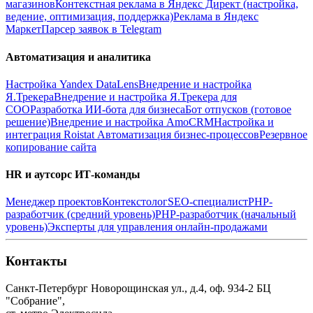
магазинов
Контекстная реклама в Яндекс Директ (настройка,
ведение, оптимизация, поддержка)
Реклама в Яндекс
Маркет
Парсер заявок в Telegram
Автоматизация и аналитика
Настройка Yandex DataLens
Внедрение и настройка
Я.Трекера
Внедрение и настройка Я.Трекера для
СОО
Разработка ИИ-бота для бизнеса
Бот отпусков (готовое
решение)
Внедрение и настройка AmoCRM
Настройка и
интеграция Roistat
Автоматизация бизнес-процессов
Резервное
копирование сайта
HR и аутсорс ИТ-команды
Менеджер проектов
Контекстолог
SEO-специалист
PHP-
разработчик (средний уровень)
PHP-разработчик (начальный
уровень)
Эксперты для управления онлайн-продажами
Контакты
Санкт-Петербург
Новорощинская ул., д.4, оф. 934-2
БЦ
"Собрание",