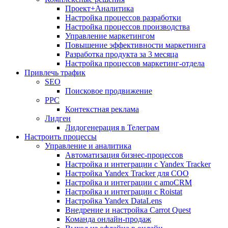
Проект+Аналитика
Настройка процессов разработки
Настройка процессов производства
Управление маркетингом
Повышение эффективности маркетинга
Разработка продукта за 3 месяца
Настройка процессов маркетинг-отдела
Привлечь трафик
SEO
Поисковое продвижение
PPC
Контекстная реклама
Лидген
Лидогенерация в Телеграм
Настроить процессы
Управление и аналитика
Автоматизация бизнес-процессов
Настройка и интеграции с Yandex Tracker
Настройка Yandex Tracker для СОО
Настройка и интеграции с amoCRM
Настройка и интеграции с Roistat
Настройка Yandex DataLens
Внедрение и настройка Carrot Quest
Команда онлайн-продаж