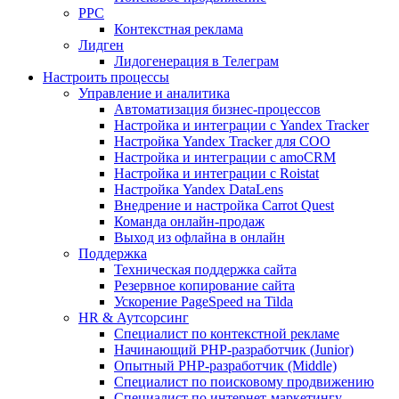
PPC
Контекстная реклама
Лидген
Лидогенерация в Телеграм
Настроить процессы
Управление и аналитика
Автоматизация бизнес-процессов
Настройка и интеграции с Yandex Tracker
Настройка Yandex Tracker для СОО
Настройка и интеграции с amoCRM
Настройка и интеграции с Roistat
Настройка Yandex DataLens
Внедрение и настройка Carrot Quest
Команда онлайн-продаж
Выход из офлайна в онлайн
Поддержка
Техническая поддержка сайта
Резервное копирование сайта
Ускорение PageSpeed на Tilda
HR & Аутсорсинг
Специалист по контекстной рекламе
Начинающий PHP-разработчик (Junior)
Опытный PHP-разработчик (Middle)
Специалист по поисковому продвижению
Специалист по интернет-маркетингу