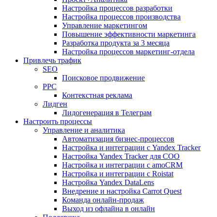
Настройка процессов разработки
Настройка процессов производства
Управление маркетингом
Повышение эффективности маркетинга
Разработка продукта за 3 месяца
Настройка процессов маркетинг-отдела
Привлечь трафик
SEO
Поисковое продвижение
PPC
Контекстная реклама
Лидген
Лидогенерация в Телеграм
Настроить процессы
Управление и аналитика
Автоматизация бизнес-процессов
Настройка и интеграции с Yandex Tracker
Настройка Yandex Tracker для СОО
Настройка и интеграции с amoCRM
Настройка и интеграции с Roistat
Настройка Yandex DataLens
Внедрение и настройка Carrot Quest
Команда онлайн-продаж
Выход из офлайна в онлайн