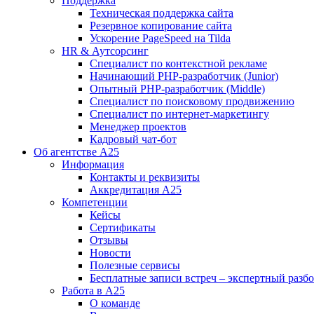
Поддержка
Техническая поддержка сайта
Резервное копирование сайта
Ускорение PageSpeed на Tilda
HR & Аутсорсинг
Специалист по контекстной рекламе
Начинающий PHP-разработчик (Junior)
Опытный PHP-разработчик (Middle)
Специалист по поисковому продвижению
Специалист по интернет-маркетингу
Менеджер проектов
Кадровый чат-бот
Об агентстве А25
Информация
Контакты и реквизиты
Аккредитация А25
Компетенции
Кейсы
Сертификаты
Отзывы
Новости
Полезные сервисы
Бесплатные записи встреч – экспертный разб
Работа в А25
О команде