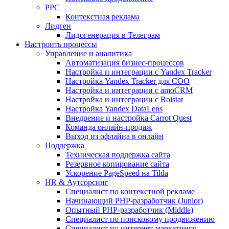
PPC
Контекстная реклама
Лидген
Лидогенерация в Телеграм
Настроить процессы
Управление и аналитика
Автоматизация бизнес-процессов
Настройка и интеграции с Yandex Tracker
Настройка Yandex Tracker для СОО
Настройка и интеграции с amoCRM
Настройка и интеграции с Roistat
Настройка Yandex DataLens
Внедрение и настройка Carrot Quest
Команда онлайн-продаж
Выход из офлайна в онлайн
Поддержка
Техническая поддержка сайта
Резервное копирование сайта
Ускорение PageSpeed на Tilda
HR & Аутсорсинг
Специалист по контекстной рекламе
Начинающий PHP-разработчик (Junior)
Опытный PHP-разработчик (Middle)
Специалист по поисковому продвижению
Специалист по интернет-маркетингу