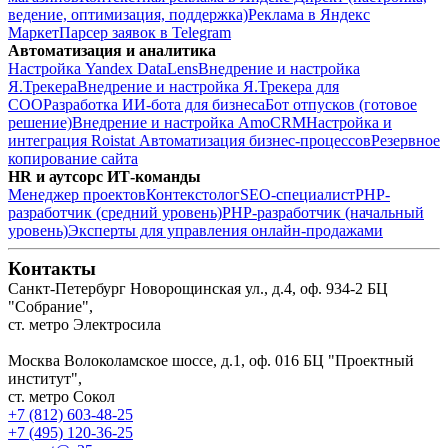
ведение, оптимизация, поддержка)
Реклама в Яндекс
Маркет
Парсер заявок в Telegram
Автоматизация и аналитика
Настройка Yandex DataLens
Внедрение и настройка
Я.Трекера
Внедрение и настройка Я.Трекера для
СОО
Разработка ИИ-бота для бизнеса
Бот отпусков (готовое
решение)
Внедрение и настройка AmoCRM
Настройка и
интеграция Roistat
Автоматизация бизнес-процессов
Резервное
копирование сайта
HR и аутсорс ИТ-команды
Менеджер проектов
Контекстолог
SEO-специалист
PHP-
разработчик (средний уровень)
PHP-разработчик (начальный
уровень)
Эксперты для управления онлайн-продажами
Контакты
Санкт-Петербург
Новорощинская ул., д.4, оф. 934-2
БЦ
"Собрание",
ст. метро Электросила
Москва
Волоколамское шоссе, д.1, оф. 016
БЦ "Проектный
институт",
ст. метро Сокол
+7 (812) 603-48-25
+7 (495) 120-36-25