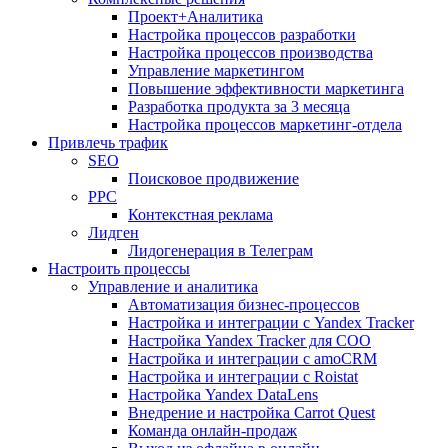
Проект+Аналитика
Настройка процессов разработки
Настройка процессов производства
Управление маркетингом
Повышение эффективности маркетинга
Разработка продукта за 3 месяца
Настройка процессов маркетинг-отдела
Привлечь трафик
SEO
Поисковое продвижение
PPC
Контекстная реклама
Лидген
Лидогенерация в Телеграм
Настроить процессы
Управление и аналитика
Автоматизация бизнес-процессов
Настройка и интеграции с Yandex Tracker
Настройка Yandex Tracker для СОО
Настройка и интеграции с amoCRM
Настройка и интеграции с Roistat
Настройка Yandex DataLens
Внедрение и настройка Carrot Quest
Команда онлайн-продаж