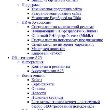
Выход из офлайна в онлайн
Поддержка
Техническая поддержка сайта
Резервное копирование сайта
Ускорение PageSpeed на Tilda
HR & Аутсорсинг
Специалист по контекстной рекламе
Начинающий PHP-разработчик (Junior)
Опытный PHP-разработчик (Middle)
Специалист по поисковому продвижению
Специалист по интернет-маркетингу
Менеджер проектов
Кадровый чат-бот
Об агентстве А25
Информация
Контакты и реквизиты
Аккредитация А25
Компетенции
Кейсы
Сертификаты
Отзывы
Новости
Полезные сервисы
Бесплатные записи встреч – экспертный
разбор SEO-требований поисковиков