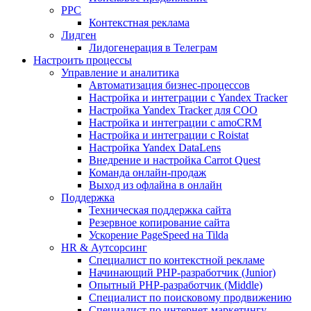
PPC
Контекстная реклама
Лидген
Лидогенерация в Телеграм
Настроить процессы
Управление и аналитика
Автоматизация бизнес-процессов
Настройка и интеграции с Yandex Tracker
Настройка Yandex Tracker для СОО
Настройка и интеграции с amoCRM
Настройка и интеграции с Roistat
Настройка Yandex DataLens
Внедрение и настройка Carrot Quest
Команда онлайн-продаж
Выход из офлайна в онлайн
Поддержка
Техническая поддержка сайта
Резервное копирование сайта
Ускорение PageSpeed на Tilda
HR & Аутсорсинг
Специалист по контекстной рекламе
Начинающий PHP-разработчик (Junior)
Опытный PHP-разработчик (Middle)
Специалист по поисковому продвижению
Специалист по интернет-маркетингу