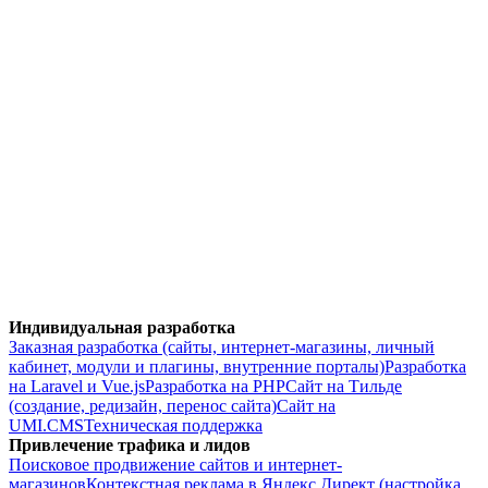
Индивидуальная разработка
Заказная разработка (сайты, интернет-магазины, личный
кабинет, модули и плагины, внутренние порталы)
Разработка
на Laravel и Vue.js
Разработка на PHP
Сайт на Тильде
(создание, редизайн, перенос сайта)
Сайт на
UMI.CMS
Техническая поддержка
Привлечение трафика и лидов
Поисковое продвижение сайтов и интернет-
магазинов
Контекстная реклама в Яндекс Директ (настройка,