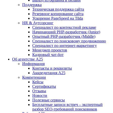
Выход из офлайна в онлайн
Поддержка
Техническая поддержка сайта
Резервное копирование сайта
Ускорение PageSpeed на Tilda
HR & Аутсорсинг
Специалист по контекстной рекламе
Начинающий PHP-разработчик (Junior)
Опытный PHP-разработчик (Middle)
Специалист по поисковому продвижению
Специалист по интернет-маркетингу
Менеджер проектов
Кадровый чат-бот
Об агентстве А25
Информация
Контакты и реквизиты
Аккредитация А25
Компетенции
Кейсы
Сертификаты
Отзывы
Новости
Полезные сервисы
Бесплатные записи встреч – экспертный
разбор SEO-требований поисковиков