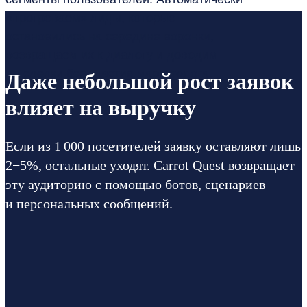
«прогреваем» лиды, которые
остановились на середине воронки,
возвращаем их к диалогу и доводим
до сделки без участия маркетолога.
Даже небольшой рост заявок
влияет на выручку
Если из 1 000 посетителей заявку оставляют лишь
2−5%, остальные уходят. Carrot Quest возвращает
эту аудиторию с помощью ботов, сценариев
и персональных сообщений.