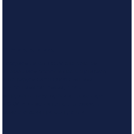
CRM и аналитика
Передаем лидов в CRM с контекстом
и показываем эффективность сценариев.
Интегрируем Carrot Quest с вашими
внутренними системами, чтобы
менеджеры сразу видели историю лида
в CRM, а вы могли точно отслеживать,
какие сценарии приносят деньги.