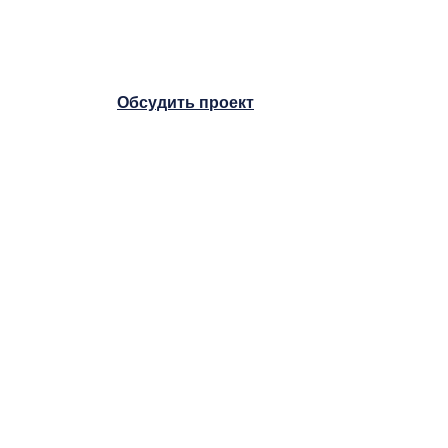
и системного подхода
Что происходит без системы
Обсудить проект
Как меняется обработка лида после
внедрения Carrot Quest