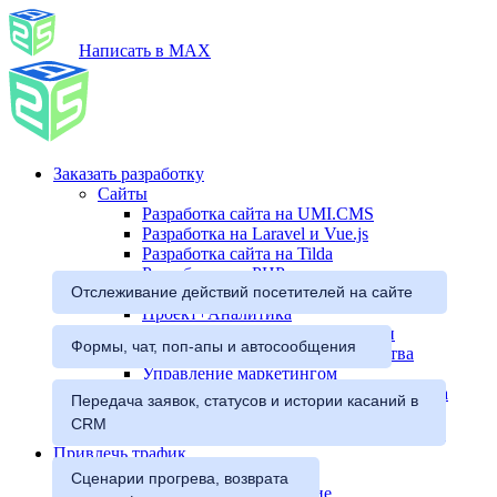
Написать в MAX
Заказать разработку
Сайты
Разработка сайта на UMI.CMS
Разработка на Laravel и Vue.js
Разработка сайта на Tilda
Разработка на PHP
Отслеживание действий посетителей на сайте
Комплексные решения
Проект+Аналитика
Настройка процессов разработки
Формы, чат, поп-апы и автосообщения
Настройка процессов производства
Управление маркетингом
Повышение эффективности маркетинга
Передача заявок, статусов и истории касаний в
Разработка продукта за 3 месяца
CRM
Настройка процессов маркетинг-отдела
Привлечь трафик
SEO
Сценарии прогрева, возврата
Поисковое продвижение