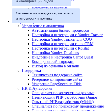
и квалификации лидов
PPC
Контекстная реклама
Лидген
Сегменты по поведению, интересу
Лидогенерация в Телеграм
и готовности к покупке
Настроить процессы
Управление и аналитика
Автоматизация бизнес-процессов
Настройка и интеграции с Yandex Tracker
Настройка Yandex Tracker для СОО
Настройка и интеграции с amoCRM
Настройка и интеграции с Roistat
Настройка Yandex DataLens
Внедрение и настройка Carrot Quest
Команда онлайн-продаж
Выход из офлайна в онлайн
Поддержка
Техническая поддержка сайта
Резервное копирование сайта
Ускорение PageSpeed на Tilda
HR & Аутсорсинг
Специалист по контекстной рекламе
Начинающий PHP-разработчик (Junior)
Опытный PHP-разработчик (Middle)
Специалист по поисковому продвижению
Специалист по интернет-маркетингу