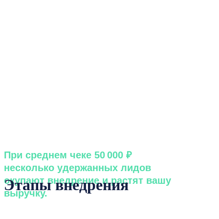
При среднем чеке 50 000 ₽
несколько удержанных лидов
окупают внедрение и растят вашу
Этапы внедрения
выручку.
Наглядное сравнение ручного