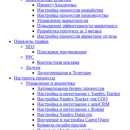
Проект+Аналитика
Настройка процессов разработки
Настройка процессов производства
Управление маркетингом
Повышение эффективности маркетинга
Разработка продукта за 3 месяца
Настройка процессов маркетинг-отдела
Привлечь трафик
SEO
Поисковое продвижение
PPC
Контекстная реклама
Лидген
Лидогенерация в Телеграм
Настроить процессы
Управление и аналитика
Автоматизация бизнес-процессов
Настройка и интеграции с Yandex Tracker
Настройка Yandex Tracker для СОО
Настройка и интеграции с amoCRM
Настройка и интеграции с Roistat
Настройка Yandex DataLens
Внедрение и настройка Carrot Quest
Команда онлайн-продаж