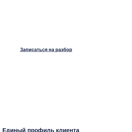
Разберем вашу систему
продаж и покажем, как
устранить узкие места
на созвоне с официальным
представителем Carrot Quest.
Записаться на разбор
Единый профиль клиента