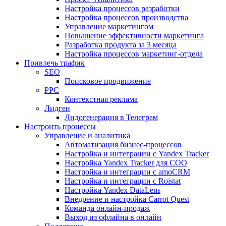
Настройка процессов разработки
Настройка процессов производства
Управление маркетингом
Повышение эффективности маркетинга
Разработка продукта за 3 месяца
Настройка процессов маркетинг-отдела
Привлечь трафик
SEO
Поисковое продвижение
PPC
Контекстная реклама
Лидген
Лидогенерация в Телеграм
Настроить процессы
Управление и аналитика
Автоматизация бизнес-процессов
Настройка и интеграции с Yandex Tracker
Настройка Yandex Tracker для СОО
Настройка и интеграции с amoCRM
Настройка и интеграции с Roistat
Настройка Yandex DataLens
Внедрение и настройка Carrot Quest
Команда онлайн-продаж
Выход из офлайна в онлайн