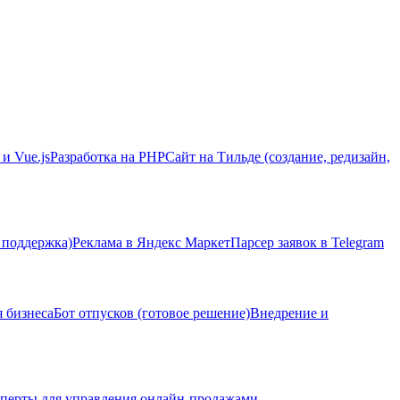
 и Vue.js
Разработка на PHP
Сайт на Тильде (создание, редизайн,
 поддержка)
Реклама в Яндекс Маркет
Парсер заявок в Telegram
я бизнеса
Бот отпусков (готовое решение)
Внедрение и
перты для управления онлайн-продажами