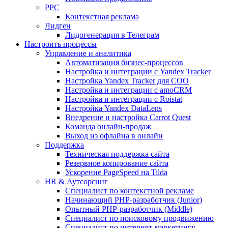
PPC
Контекстная реклама
Лидген
Лидогенерация в Телеграм
Настроить процессы
Управление и аналитика
Автоматизация бизнес-процессов
Настройка и интеграции с Yandex Tracker
Настройка Yandex Tracker для СОО
Настройка и интеграции с amoCRM
Настройка и интеграции с Roistat
Настройка Yandex DataLens
Внедрение и настройка Carrot Quest
Команда онлайн-продаж
Выход из офлайна в онлайн
Поддержка
Техническая поддержка сайта
Резервное копирование сайта
Ускорение PageSpeed на Tilda
HR & Аутсорсинг
Специалист по контекстной рекламе
Начинающий PHP-разработчик (Junior)
Опытный PHP-разработчик (Middle)
Специалист по поисковому продвижению
Специалист по интернет-маркетингу