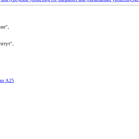
ие",
итут",