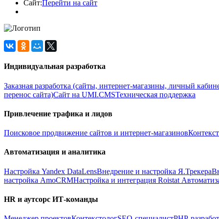
Сайт:
Перейти на сайт
Индивидуальная разработка
Заказная разработка (сайты, интернет-магазины, личный кабин
перенос сайта)
Сайт на UMI.CMS
Техническая поддержка
Привлечение трафика и лидов
Поисковое продвижение сайтов и интернет-магазинов
Контекст
Автоматизация и аналитика
Настройка Yandex DataLens
Внедрение и настройка Я.Трекера
В
настройка AmoCRM
Настройка и интеграция Roistat
Автоматиз
HR и аутсорс ИТ-команды
Менеджер проектов
Контекстолог
SEO-специалист
PHP-разработ