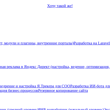
Хочу такой же!
ет, модули и плагины, внутренние порталы)
Разработка на Laravel
ная реклама в Яндекс Директ (настройка, ведение, оптимизация,
недрение и настройка Я.Трекера для СОО
Разработка ИИ-бота дл
ация бизнес-процессов
Резервное копирование сайта
чик (средний уровень)
PHP-разработчик (начальный уровень)
Экс