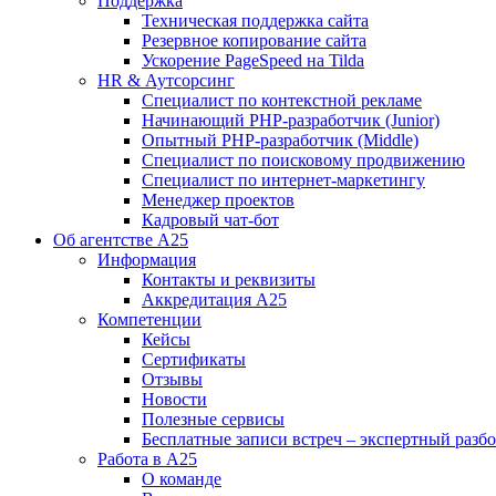
Поддержка
Техническая поддержка сайта
Резервное копирование сайта
Ускорение PageSpeed на Tilda
HR & Аутсорсинг
Специалист по контекстной рекламе
Начинающий PHP-разработчик (Junior)
Опытный PHP-разработчик (Middle)
Специалист по поисковому продвижению
Специалист по интернет-маркетингу
Менеджер проектов
Кадровый чат-бот
Об агентстве А25
Информация
Контакты и реквизиты
Аккредитация А25
Компетенции
Кейсы
Сертификаты
Отзывы
Новости
Полезные сервисы
Бесплатные записи встреч – экспертный разб
Работа в А25
О команде