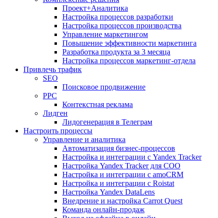
Проект+Аналитика
Настройка процессов разработки
Настройка процессов производства
Управление маркетингом
Повышение эффективности маркетинга
Разработка продукта за 3 месяца
Настройка процессов маркетинг-отдела
Привлечь трафик
SEO
Поисковое продвижение
PPC
Контекстная реклама
Лидген
Лидогенерация в Телеграм
Настроить процессы
Управление и аналитика
Автоматизация бизнес-процессов
Настройка и интеграции с Yandex Tracker
Настройка Yandex Tracker для СОО
Настройка и интеграции с amoCRM
Настройка и интеграции с Roistat
Настройка Yandex DataLens
Внедрение и настройка Carrot Quest
Команда онлайн-продаж