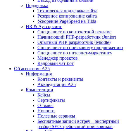
Выход из офлайна в онлайн
Поддержка
Техническая поддержка сайта
Резервное копирование сайта
Ускорение PageSpeed на Tilda
HR & Аутсорсинг
Специалист по контекстной рекламе
Начинающий PHP-разработчик (Junior)
Опытный PHP-разработчик (Middle)
Специалист по поисковому продвижению
Специалист по интернет-маркетингу
Менеджер проектов
Кадровый чат-бот
Об агентстве А25
Информация
Контакты и реквизиты
Аккредитация А25
Компетенции
Кейсы
Сертификаты
Отзывы
Новости
Полезные сервисы
Бесплатные записи встреч – экспертный
разбор SEO-требований поисковиков