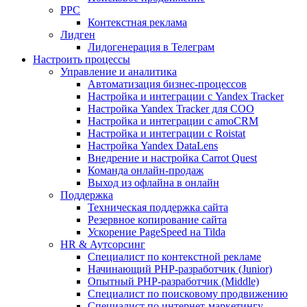
PPC
Контекстная реклама
Лидген
Лидогенерация в Телеграм
Настроить процессы
Управление и аналитика
Автоматизация бизнес-процессов
Настройка и интеграции с Yandex Tracker
Настройка Yandex Tracker для СОО
Настройка и интеграции с amoCRM
Настройка и интеграции с Roistat
Настройка Yandex DataLens
Внедрение и настройка Carrot Quest
Команда онлайн-продаж
Выход из офлайна в онлайн
Поддержка
Техническая поддержка сайта
Резервное копирование сайта
Ускорение PageSpeed на Tilda
HR & Аутсорсинг
Специалист по контекстной рекламе
Начинающий PHP-разработчик (Junior)
Опытный PHP-разработчик (Middle)
Специалист по поисковому продвижению
Специалист по интернет-маркетингу