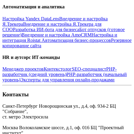
Автоматизация и аналитика
Настройка Yandex DataLens
Внедрение и настройка
Я.Трекера
Внедрение и настройка Я.Трекера для
СОО
Разработка ИИ-бота для бизнеса
Бот отпусков (готовое
решение)
Внедрение и настройка AmoCRM
Настройка и
интеграция Roistat
Автоматизация бизнес-процессов
Резервное
копирование сайта
HR и аутсорс ИТ-команды
Менеджер проектов
Контекстолог
SEO-специалист
PHP-
разработчик (средний уровень)
PHP-разработчик (начальный
уровень)
Эксперты для управления онлайн-продажами
Контакты
Санкт-Петербург
Новорощинская ул., д.4, оф. 934-2
БЦ
"Собрание",
ст. метро Электросила
Москва
Волоколамское шоссе, д.1, оф. 016
БЦ "Проектный
институт",