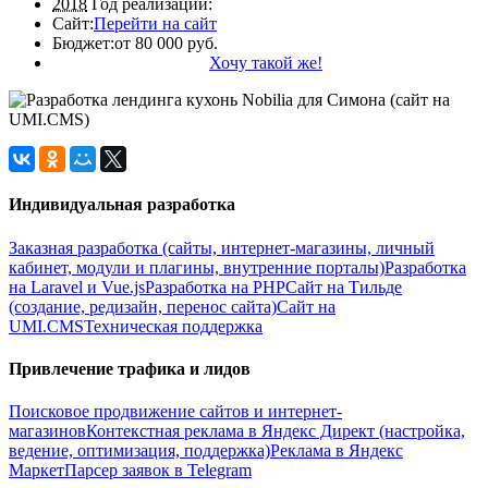
2018
Год реализации:
Сайт:
Перейти на сайт
Бюджет:
от 80 000 руб.
Хочу такой же!
Индивидуальная разработка
Заказная разработка (сайты, интернет-магазины, личный
кабинет, модули и плагины, внутренние порталы)
Разработка
на Laravel и Vue.js
Разработка на PHP
Сайт на Тильде
(создание, редизайн, перенос сайта)
Сайт на
UMI.CMS
Техническая поддержка
Привлечение трафика и лидов
Поисковое продвижение сайтов и интернет-
магазинов
Контекстная реклама в Яндекс Директ (настройка,
ведение, оптимизация, поддержка)
Реклама в Яндекс
Маркет
Парсер заявок в Telegram