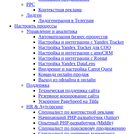
PPC
Контекстная реклама
Лидген
Лидогенерация в Телеграм
Настроить процессы
Управление и аналитика
Автоматизация бизнес-процессов
Настройка и интеграции с Yandex Tracker
Настройка Yandex Tracker для СОО
Настройка и интеграции с amoCRM
Настройка и интеграции с Roistat
Настройка Yandex DataLens
Внедрение и настройка Carrot Quest
Команда онлайн-продаж
Выход из офлайна в онлайн
Поддержка
Техническая поддержка сайта
Резервное копирование сайта
Ускорение PageSpeed на Tilda
HR & Аутсорсинг
Специалист по контекстной рекламе
Начинающий PHP-разработчик (Junior)
Опытный PHP-разработчик (Middle)
Специалист по поисковому продвижению
Специалист по интернет-маркетингу