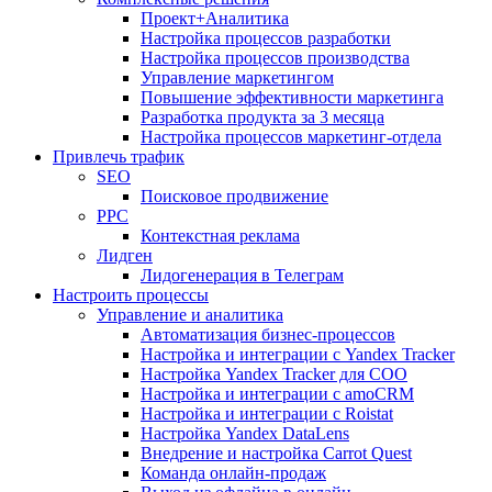
Проект+Аналитика
Настройка процессов разработки
Настройка процессов производства
Управление маркетингом
Повышение эффективности маркетинга
Разработка продукта за 3 месяца
Настройка процессов маркетинг-отдела
Привлечь трафик
SEO
Поисковое продвижение
PPC
Контекстная реклама
Лидген
Лидогенерация в Телеграм
Настроить процессы
Управление и аналитика
Автоматизация бизнес-процессов
Настройка и интеграции с Yandex Tracker
Настройка Yandex Tracker для СОО
Настройка и интеграции с amoCRM
Настройка и интеграции с Roistat
Настройка Yandex DataLens
Внедрение и настройка Carrot Quest
Команда онлайн-продаж