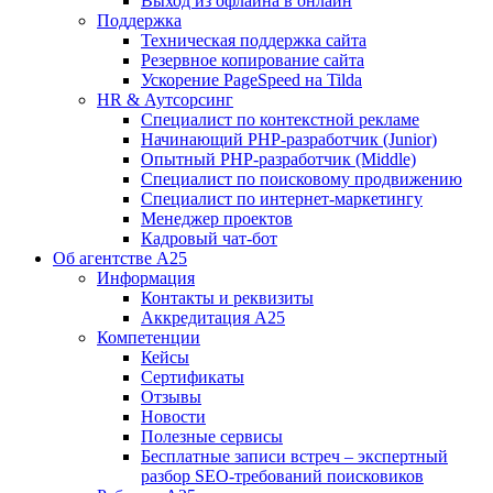
Выход из офлайна в онлайн
Поддержка
Техническая поддержка сайта
Резервное копирование сайта
Ускорение PageSpeed на Tilda
HR & Аутсорсинг
Специалист по контекстной рекламе
Начинающий PHP-разработчик (Junior)
Опытный PHP-разработчик (Middle)
Специалист по поисковому продвижению
Специалист по интернет-маркетингу
Менеджер проектов
Кадровый чат-бот
Об агентстве А25
Информация
Контакты и реквизиты
Аккредитация А25
Компетенции
Кейсы
Сертификаты
Отзывы
Новости
Полезные сервисы
Бесплатные записи встреч – экспертный
разбор SEO-требований поисковиков