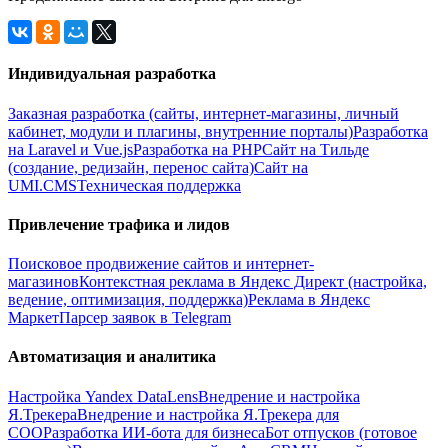
Индивидуальная разработка
Заказная разработка (сайты, интернет-магазины, личный
кабинет, модули и плагины, внутренние порталы)
Разработка
на Laravel и Vue.js
Разработка на PHP
Сайт на Тильде
(создание, редизайн, перенос сайта)
Сайт на
UMI.CMS
Техническая поддержка
Привлечение трафика и лидов
Поисковое продвижение сайтов и интернет-
магазинов
Контекстная реклама в Яндекс Директ (настройка,
ведение, оптимизация, поддержка)
Реклама в Яндекс
Маркет
Парсер заявок в Telegram
Автоматизация и аналитика
Настройка Yandex DataLens
Внедрение и настройка
Я.Трекера
Внедрение и настройка Я.Трекера для
СОО
Разработка ИИ-бота для бизнеса
Бот отпусков (готовое