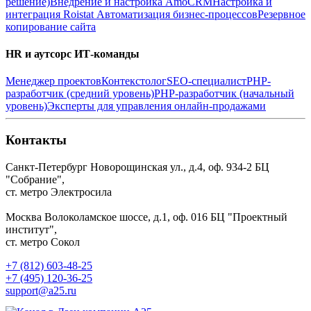
решение)
Внедрение и настройка AmoCRM
Настройка и
интеграция Roistat
Автоматизация бизнес-процессов
Резервное
копирование сайта
HR и аутсорс ИТ-команды
Менеджер проектов
Контекстолог
SEO-специалист
PHP-
разработчик (средний уровень)
PHP-разработчик (начальный
уровень)
Эксперты для управления онлайн-продажами
Контакты
Санкт-Петербург
Новорощинская ул., д.4, оф. 934-2
БЦ
"Собрание",
ст. метро Электросила
Москва
Волоколамское шоссе, д.1, оф. 016
БЦ "Проектный
институт",
ст. метро Сокол
+7 (812) 603-48-25
+7 (495) 120-36-25
support@a25.ru