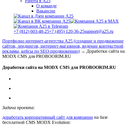
Работа в А25
О команде
Вакансии
+7 (812) 603-48-25
+7 (495) 120-36-25
support@a25.ru
Портфолио интернет-агентства А25 (создание и продвижение
сайтов, лендингов, интернет-магазинов, ведение контекстной
рекламы, кейсы по SEO-продвижению)
→
Доработки сайта на
MODX CMS для PROBOORIM.RU
Доработки сайта на MODX CMS для PROBOORIM.RU
Задача проекта:
доработать корпоративный сайт для компании
на базе
бесплатной CMS MODX Evolution: