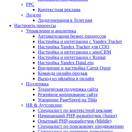
PPC
Контекстная реклама
Лидген
Лидогенерация в Телеграм
Настроить процессы
Управление и аналитика
Автоматизация бизнес-процессов
Настройка и интеграции с Yandex Tracker
Настройка Yandex Tracker для СОО
Настройка и интеграции с amoCRM
Настройка и интеграции с Roistat
Настройка Yandex DataLens
Внедрение и настройка Carrot Quest
Команда онлайн-продаж
Выход из офлайна в онлайн
Поддержка
Техническая поддержка сайта
Резервное копирование сайта
Ускорение PageSpeed на Tilda
HR & Аутсорсинг
Специалист по контекстной рекламе
Начинающий PHP-разработчик (Junior)
Опытный PHP-разработчик (Middle)
Специалист по поисковому продвижению
Специалист по интернет-маркетингу