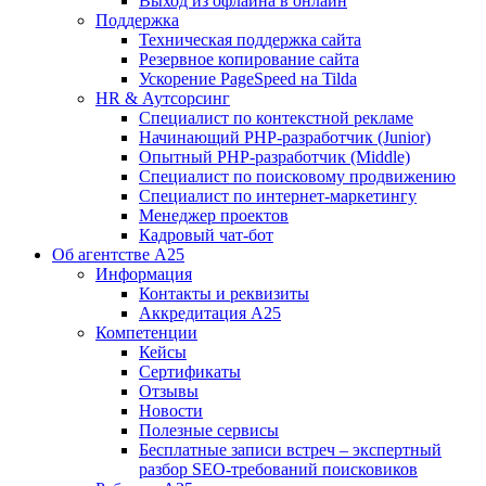
Выход из офлайна в онлайн
Поддержка
Техническая поддержка сайта
Резервное копирование сайта
Ускорение PageSpeed на Tilda
HR & Аутсорсинг
Специалист по контекстной рекламе
Начинающий PHP-разработчик (Junior)
Опытный PHP-разработчик (Middle)
Специалист по поисковому продвижению
Специалист по интернет-маркетингу
Менеджер проектов
Кадровый чат-бот
Об агентстве А25
Информация
Контакты и реквизиты
Аккредитация А25
Компетенции
Кейсы
Сертификаты
Отзывы
Новости
Полезные сервисы
Бесплатные записи встреч – экспертный
разбор SEO-требований поисковиков