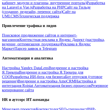
кабинет, модули и плагины, внутренние порталы)
Разработка
на Laravel и Vue.js
Разработка на PHP
Сайт на Тильде
(создание, редизайн, перенос сайта)
Сайт на
UMI.CMS
Техническая поддержка
Привлечение трафика и лидов
Поисковое продвижение сайтов и интернет-
магазинов
Контекстная реклама в Яндекс Директ (настройка,
ведение, оптимизация, поддержка)
Реклама в Яндекс
Маркет
Парсер заявок в Telegram
Автоматизация и аналитика
Настройка Yandex DataLens
Внедрение и настройка
Я.Трекера
Внедрение и настройка Я.Трекера для
СОО
Разработка ИИ-бота для бизнеса
Бот отпусков (готовое
решение)
Внедрение и настройка AmoCRM
Настройка и
интеграция Roistat
Автоматизация бизнес-процессов
Резервное
копирование сайта
HR и аутсорс ИТ-команды
Менеджер проектов
Контекстолог
SEO-специалист
PHP-