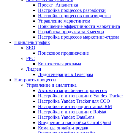
Проект+Аналитика
Настройка процессов разработки
Настройка процессов производства
Управление маркетингом
Повышение эффективности маркетинга
Разработка продукта за 3 месяца
Настройка процессов маркетинг-отдела
Привлечь трафик
SEO
Поисковое продвижение
PPC
Контекстная реклама
Лидген
Лидогенерация в Телеграм
Настроить процессы
Управление и аналитика
Автоматизация бизнес-процессов
Настройка и интеграции с Yandex Tracker
Настройка Yandex Tracker для СОО
Настройка и интеграции с amoCRM
Настройка и интеграции с Roistat
Настройка Yandex DataLens
Внедрение и настройка Carrot Quest
Команда онлайн-продаж