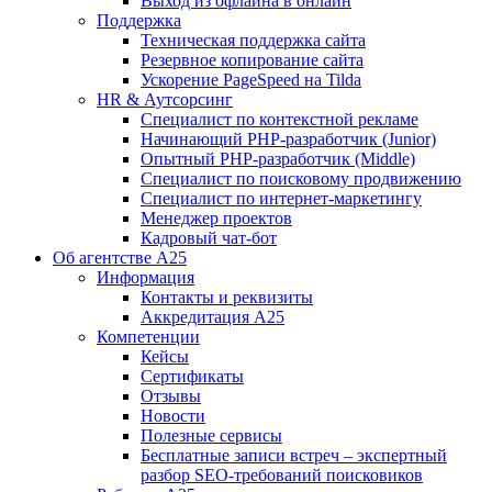
Выход из офлайна в онлайн
Поддержка
Техническая поддержка сайта
Резервное копирование сайта
Ускорение PageSpeed на Tilda
HR & Аутсорсинг
Специалист по контекстной рекламе
Начинающий PHP-разработчик (Junior)
Опытный PHP-разработчик (Middle)
Специалист по поисковому продвижению
Специалист по интернет-маркетингу
Менеджер проектов
Кадровый чат-бот
Об агентстве А25
Информация
Контакты и реквизиты
Аккредитация А25
Компетенции
Кейсы
Сертификаты
Отзывы
Новости
Полезные сервисы
Бесплатные записи встреч – экспертный
разбор SEO-требований поисковиков