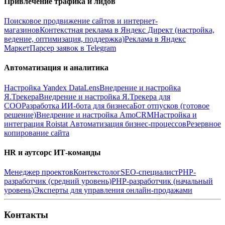
Привлечение трафика и лидов
Поисковое продвижение сайтов и интернет-
магазинов
Контекстная реклама в Яндекс Директ (настройка,
ведение, оптимизация, поддержка)
Реклама в Яндекс
Маркет
Парсер заявок в Telegram
Автоматизация и аналитика
Настройка Yandex DataLens
Внедрение и настройка
Я.Трекера
Внедрение и настройка Я.Трекера для
СОО
Разработка ИИ-бота для бизнеса
Бот отпусков (готовое
решение)
Внедрение и настройка AmoCRM
Настройка и
интеграция Roistat
Автоматизация бизнес-процессов
Резервное
копирование сайта
HR и аутсорс ИТ-команды
Менеджер проектов
Контекстолог
SEO-специалист
PHP-
разработчик (средний уровень)
PHP-разработчик (начальный
уровень)
Эксперты для управления онлайн-продажами
Контакты