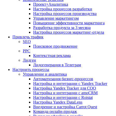
Проект+Аналитика
Настройка процессов разработки
Настройка процессов производства
Управление маркетингом
Повышение эффективности маркетинга
Разработка продукта за 3 месяца
Настройка процессов маркетинг-отдела
Привлечь трафик
SEO
Поисковое продвижение
PPC
Контекстная реклама
Лидген
Лидогенерация в Телеграм
Настроить процессы
Управление и аналитика
Автоматизация бизнес-процессов
Настройка и интеграции с Yandex Tracker
Настройка Yandex Tracker для СОО
Настройка и интеграции с amoCRM
Настройка и интеграции с Roistat
Настройка Yandex DataLens
Внедрение и настройка Carrot Quest
Команда онлайн-продаж