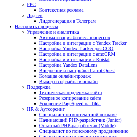
PPC
Контекстная реклама
Лидген
Лидогенерация в Телеграм
Настроить процессы
Управление и аналитика
Автоматизация бизнес-процессов
Настройка и интеграции с Yandex Tracker
Настройка Yandex Tracker для СОО
Настройка и интеграции с amoCRM
Настройка и интеграции с Roistat
Настройка Yandex DataLens
Внедрение и настройка Carrot Quest
Команда онлайн-продаж
Выход из офлайна в онлайн
Поддержка
Техническая поддержка сайта
Резервное копирование сайта
Ускорение PageSpeed на Tilda
HR & Аутсорсинг
Специалист по контекстной рекламе
Начинающий PHP-разработчик (Junior)
Опытный PHP-разработчик (Middle)
Специалист по поисковому продвижению
Специалист по интернет-маркетингу