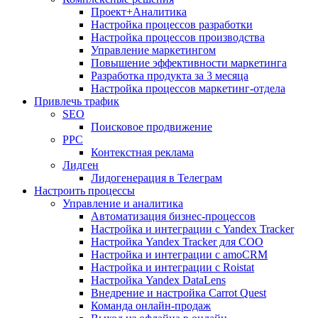
Проект+Аналитика
Настройка процессов разработки
Настройка процессов производства
Управление маркетингом
Повышение эффективности маркетинга
Разработка продукта за 3 месяца
Настройка процессов маркетинг-отдела
Привлечь трафик
SEO
Поисковое продвижение
PPC
Контекстная реклама
Лидген
Лидогенерация в Телеграм
Настроить процессы
Управление и аналитика
Автоматизация бизнес-процессов
Настройка и интеграции с Yandex Tracker
Настройка Yandex Tracker для СОО
Настройка и интеграции с amoCRM
Настройка и интеграции с Roistat
Настройка Yandex DataLens
Внедрение и настройка Carrot Quest
Команда онлайн-продаж