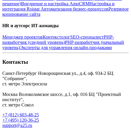
решение)
Внедрение и настройка AmoCRM
Настройка и
интеграция Roistat
Автоматизация бизнес-процессов
Резервное
копирование сайта
HR и аутсорс ИТ-команды
Менеджер проектов
Контекстолог
SEO-специалист
PHP-
разработчик (средний уровень)
PHP-разработчик (начальный
уровень)
Эксперты для управления онлайн-продажами
Контакты
Санкт-Петербург
Новорощинская ул., д.4, оф. 934-2
БЦ
"Собрание",
ст. метро Электросила
Москва
Волоколамское шоссе, д.1, оф. 016
БЦ "Проектный
институт",
ст. метро Сокол
+7 (812) 603-48-25
+7 (495) 120-36-25
support@a25.ru