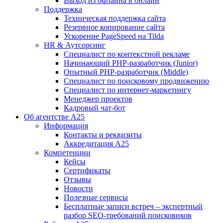
Выход из офлайна в онлайн
Поддержка
Техническая поддержка сайта
Резервное копирование сайта
Ускорение PageSpeed на Tilda
HR & Аутсорсинг
Специалист по контекстной рекламе
Начинающий PHP-разработчик (Junior)
Опытный PHP-разработчик (Middle)
Специалист по поисковому продвижению
Специалист по интернет-маркетингу
Менеджер проектов
Кадровый чат-бот
Об агентстве А25
Информация
Контакты и реквизиты
Аккредитация А25
Компетенции
Кейсы
Сертификаты
Отзывы
Новости
Полезные сервисы
Бесплатные записи встреч – экспертный
разбор SEO-требований поисковиков