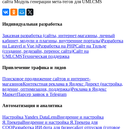
Индивидуальная разработка
Заказная разработка (сайты, интернет-магазины, личный
кабинет, модули и плагины, внутренние порталы)
Разработка
на Laravel и Vue.js
Разработка на PHP
Сайт на Тильде
(создание, редизайн, перенос сайта)
Сайт на
UMI.CMS
Техническая поддержка
Привлечение трафика и лидов
Поисковое продвижение сайтов и интернет-
магазинов
Контекстная реклама в Яндекс Директ (настройка,
ведение, оптимизация, поддержка)
Реклама в Яндекс
Маркет
Парсер заявок в Telegram
Автоматизация и аналитика
Настройка Yandex DataLens
Внедрение и настройка
Я.Трекера
Внедрение и настройка Я.Трекера для
СОО
Разработка ИИ-бота для бизнеса
Бот отпусков (готовое