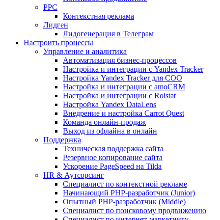
PPC
Контекстная реклама
Лидген
Лидогенерация в Телеграм
Настроить процессы
Управление и аналитика
Автоматизация бизнес-процессов
Настройка и интеграции с Yandex Tracker
Настройка Yandex Tracker для СОО
Настройка и интеграции с amoCRM
Настройка и интеграции с Roistat
Настройка Yandex DataLens
Внедрение и настройка Carrot Quest
Команда онлайн-продаж
Выход из офлайна в онлайн
Поддержка
Техническая поддержка сайта
Резервное копирование сайта
Ускорение PageSpeed на Tilda
HR & Аутсорсинг
Специалист по контекстной рекламе
Начинающий PHP-разработчик (Junior)
Опытный PHP-разработчик (Middle)
Специалист по поисковому продвижению
Специалист по интернет-маркетингу