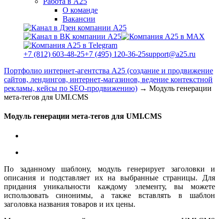
Работа в А25
О команде
Вакансии
+7 (812) 603-48-25
+7 (495) 120-36-25
support@a25.ru
Портфолио интернет-агентства А25 (создание и продвижение
сайтов, лендингов, интернет-магазинов, ведение контекстной
рекламы, кейсы по SEO-продвижению)
→
Модуль генерации
мета-тегов для UMI.CMS
Модуль генерации мета-тегов для UMI.CMS
По заданному шаблону, модуль генерирует заголовки и
описания и подставляет их на выбранные страницы. Для
придания уникальности каждому элементу, вы можете
использовать синонимы, а также вставлять в шаблон
заголовка названия товаров и их цены.