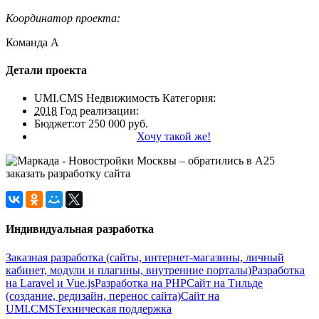
Координатор проекта:
Команда А
Детали проекта
UMI.CMS Недвижимость
Категория:
2018
Год реализации:
Бюджет:
от 250 000 руб.
Хочу такой же!
Индивидуальная разработка
Заказная разработка (сайты, интернет-магазины, личный
кабинет, модули и плагины, внутренние порталы)
Разработка
на Laravel и Vue.js
Разработка на PHP
Сайт на Тильде
(создание, редизайн, перенос сайта)
Сайт на
UMI.CMS
Техническая поддержка