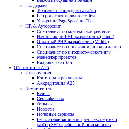
Выход из офлайна в онлайн
Поддержка
Техническая поддержка сайта
Резервное копирование сайта
Ускорение PageSpeed на Tilda
HR & Аутсорсинг
Специалист по контекстной рекламе
Начинающий PHP-разработчик (Junior)
Опытный PHP-разработчик (Middle)
Специалист по поисковому продвижению
Специалист по интернет-маркетингу
Менеджер проектов
Кадровый чат-бот
Об агентстве А25
Информация
Контакты и реквизиты
Аккредитация А25
Компетенции
Кейсы
Сертификаты
Отзывы
Новости
Полезные сервисы
Бесплатные записи встреч – экспертный
разбор SEO-требований поисковиков