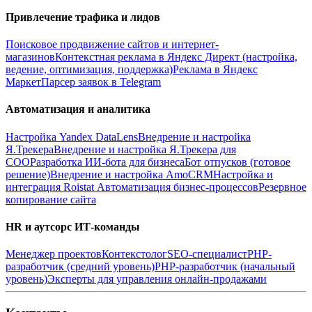
Привлечение трафика и лидов
Поисковое продвижение сайтов и интернет-
магазинов
Контекстная реклама в Яндекс Директ (настройка,
ведение, оптимизация, поддержка)
Реклама в Яндекс
Маркет
Парсер заявок в Telegram
Автоматизация и аналитика
Настройка Yandex DataLens
Внедрение и настройка
Я.Трекера
Внедрение и настройка Я.Трекера для
СОО
Разработка ИИ-бота для бизнеса
Бот отпусков (готовое
решение)
Внедрение и настройка AmoCRM
Настройка и
интеграция Roistat
Автоматизация бизнес-процессов
Резервное
копирование сайта
HR и аутсорс ИТ-команды
Менеджер проектов
Контекстолог
SEO-специалист
PHP-
разработчик (средний уровень)
PHP-разработчик (начальный
уровень)
Эксперты для управления онлайн-продажами