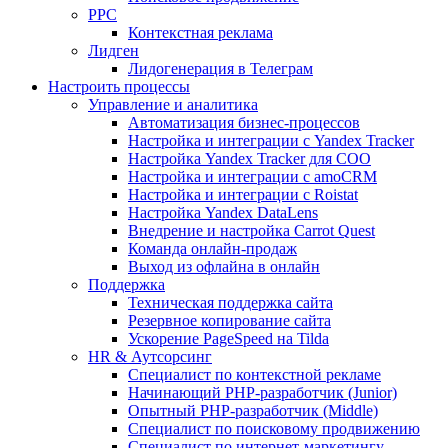
PPC
Контекстная реклама
Лидген
Лидогенерация в Телеграм
Настроить процессы
Управление и аналитика
Автоматизация бизнес-процессов
Настройка и интеграции с Yandex Tracker
Настройка Yandex Tracker для СОО
Настройка и интеграции с amoCRM
Настройка и интеграции с Roistat
Настройка Yandex DataLens
Внедрение и настройка Carrot Quest
Команда онлайн-продаж
Выход из офлайна в онлайн
Поддержка
Техническая поддержка сайта
Резервное копирование сайта
Ускорение PageSpeed на Tilda
HR & Аутсорсинг
Специалист по контекстной рекламе
Начинающий PHP-разработчик (Junior)
Опытный PHP-разработчик (Middle)
Специалист по поисковому продвижению
Специалист по интернет-маркетингу