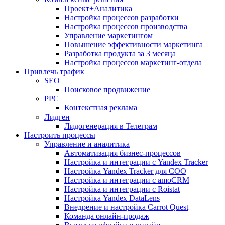
Проект+Аналитика
Настройка процессов разработки
Настройка процессов производства
Управление маркетингом
Повышение эффективности маркетинга
Разработка продукта за 3 месяца
Настройка процессов маркетинг-отдела
Привлечь трафик
SEO
Поисковое продвижение
PPC
Контекстная реклама
Лидген
Лидогенерация в Телеграм
Настроить процессы
Управление и аналитика
Автоматизация бизнес-процессов
Настройка и интеграции с Yandex Tracker
Настройка Yandex Tracker для СОО
Настройка и интеграции с amoCRM
Настройка и интеграции с Roistat
Настройка Yandex DataLens
Внедрение и настройка Carrot Quest
Команда онлайн-продаж