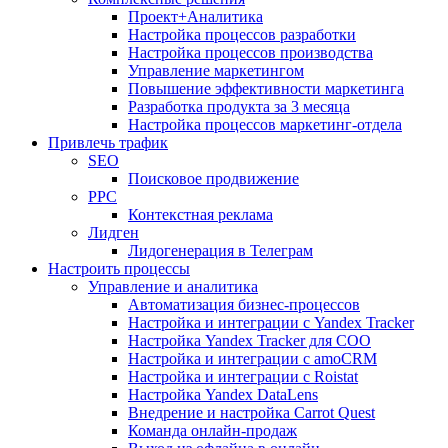
Проект+Аналитика
Настройка процессов разработки
Настройка процессов производства
Управление маркетингом
Повышение эффективности маркетинга
Разработка продукта за 3 месяца
Настройка процессов маркетинг-отдела
Привлечь трафик
SEO
Поисковое продвижение
PPC
Контекстная реклама
Лидген
Лидогенерация в Телеграм
Настроить процессы
Управление и аналитика
Автоматизация бизнес-процессов
Настройка и интеграции с Yandex Tracker
Настройка Yandex Tracker для СОО
Настройка и интеграции с amoCRM
Настройка и интеграции с Roistat
Настройка Yandex DataLens
Внедрение и настройка Carrot Quest
Команда онлайн-продаж