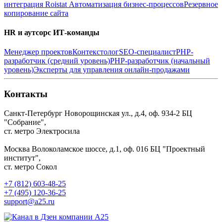
интеграция Roistat
Автоматизация бизнес-процессов
Резервное
копирование сайта
HR и аутсорс ИТ-команды
Менеджер проектов
Контекстолог
SEO-специалист
PHP-
разработчик (средний уровень)
PHP-разработчик (начальный
уровень)
Эксперты для управления онлайн-продажами
Контакты
Санкт-Петербург
Новорощинская ул., д.4, оф. 934-2
БЦ
"Собрание",
ст. метро Электросила
Москва
Волоколамское шоссе, д.1, оф. 016
БЦ "Проектный
институт",
ст. метро Сокол
+7 (812) 603-48-25
+7 (495) 120-36-25
support@a25.ru