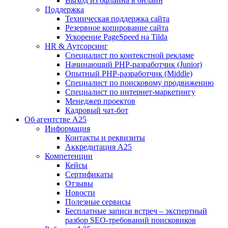
Выход из офлайна в онлайн
Поддержка
Техническая поддержка сайта
Резервное копирование сайта
Ускорение PageSpeed на Tilda
HR & Аутсорсинг
Специалист по контекстной рекламе
Начинающий PHP-разработчик (Junior)
Опытный PHP-разработчик (Middle)
Специалист по поисковому продвижению
Специалист по интернет-маркетингу
Менеджер проектов
Кадровый чат-бот
Об агентстве А25
Информация
Контакты и реквизиты
Аккредитация А25
Компетенции
Кейсы
Сертификаты
Отзывы
Новости
Полезные сервисы
Бесплатные записи встреч – экспертный
разбор SEO-требований поисковиков