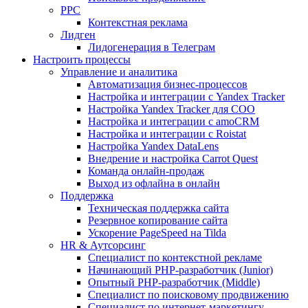
PPC
Контекстная реклама
Лидген
Лидогенерация в Телеграм
Настроить процессы
Управление и аналитика
Автоматизация бизнес-процессов
Настройка и интеграции с Yandex Tracker
Настройка Yandex Tracker для СОО
Настройка и интеграции с amoCRM
Настройка и интеграции с Roistat
Настройка Yandex DataLens
Внедрение и настройка Carrot Quest
Команда онлайн-продаж
Выход из офлайна в онлайн
Поддержка
Техническая поддержка сайта
Резервное копирование сайта
Ускорение PageSpeed на Tilda
HR & Аутсорсинг
Специалист по контекстной рекламе
Начинающий PHP-разработчик (Junior)
Опытный PHP-разработчик (Middle)
Специалист по поисковому продвижению
Специалист по интернет-маркетингу