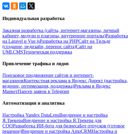
Индивидуальная разработка
Заказная разработка (сайты, интернет-магазины, личный
кабинет, модули и плагины, внутренние порталы)
Разработка
на Laravel и Vue.js
Разработка на PHP
Сайт на Тильде
(создание, редизайн, перенос сайта)
Сайт на
UMI.CMS
Техническая поддержка
Привлечение трафика и лидов
Поисковое продвижение сайтов и интернет-
магазинов
Контекстная реклама в Яндекс Директ (настройка,
ведение, оптимизация, поддержка)
Реклама в Яндекс
Маркет
Парсер заявок в Telegram
Автоматизация и аналитика
Настройка Yandex DataLens
Внедрение и настройка
Я.Трекера
Внедрение и настройка Я.Трекера для
СОО
Разработка ИИ-бота для бизнеса
Бот отпусков (готовое
решение)
Внедрение и настройка AmoCRM
Настройка и