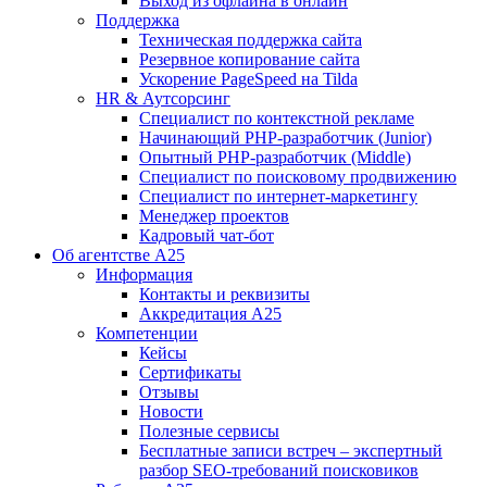
Выход из офлайна в онлайн
Поддержка
Техническая поддержка сайта
Резервное копирование сайта
Ускорение PageSpeed на Tilda
HR & Аутсорсинг
Специалист по контекстной рекламе
Начинающий PHP-разработчик (Junior)
Опытный PHP-разработчик (Middle)
Специалист по поисковому продвижению
Специалист по интернет-маркетингу
Менеджер проектов
Кадровый чат-бот
Об агентстве А25
Информация
Контакты и реквизиты
Аккредитация А25
Компетенции
Кейсы
Сертификаты
Отзывы
Новости
Полезные сервисы
Бесплатные записи встреч – экспертный
разбор SEO-требований поисковиков