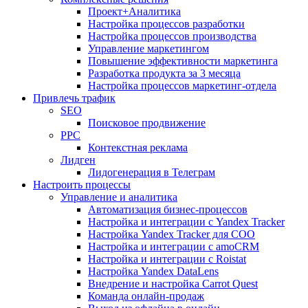
Проект+Аналитика
Настройка процессов разработки
Настройка процессов производства
Управление маркетингом
Повышение эффективности маркетинга
Разработка продукта за 3 месяца
Настройка процессов маркетинг-отдела
Привлечь трафик
SEO
Поисковое продвижение
PPC
Контекстная реклама
Лидген
Лидогенерация в Телеграм
Настроить процессы
Управление и аналитика
Автоматизация бизнес-процессов
Настройка и интеграции с Yandex Tracker
Настройка Yandex Tracker для СОО
Настройка и интеграции с amoCRM
Настройка и интеграции с Roistat
Настройка Yandex DataLens
Внедрение и настройка Carrot Quest
Команда онлайн-продаж