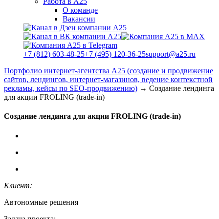
Работа в А25
О команде
Вакансии
+7 (812) 603-48-25
+7 (495) 120-36-25
support@a25.ru
Портфолио интернет-агентства А25 (создание и продвижение
сайтов, лендингов, интернет-магазинов, ведение контекстной
рекламы, кейсы по SEO-продвижению)
→
Создание лендинга
для акции FROLING (trade-in)
Создание лендинга для акции FROLING (trade-in)
К
лиент:
Автономные решения
Задача проекта: