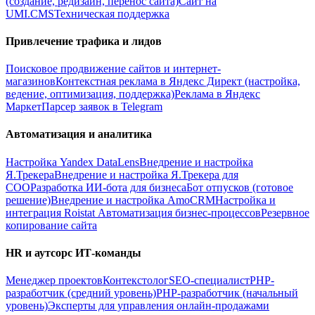
(создание, редизайн, перенос сайта)
Сайт на
UMI.CMS
Техническая поддержка
Привлечение трафика и лидов
Поисковое продвижение сайтов и интернет-
магазинов
Контекстная реклама в Яндекс Директ (настройка,
ведение, оптимизация, поддержка)
Реклама в Яндекс
Маркет
Парсер заявок в Telegram
Автоматизация и аналитика
Настройка Yandex DataLens
Внедрение и настройка
Я.Трекера
Внедрение и настройка Я.Трекера для
СОО
Разработка ИИ-бота для бизнеса
Бот отпусков (готовое
решение)
Внедрение и настройка AmoCRM
Настройка и
интеграция Roistat
Автоматизация бизнес-процессов
Резервное
копирование сайта
HR и аутсорс ИТ-команды
Менеджер проектов
Контекстолог
SEO-специалист
PHP-
разработчик (средний уровень)
PHP-разработчик (начальный
уровень)
Эксперты для управления онлайн-продажами