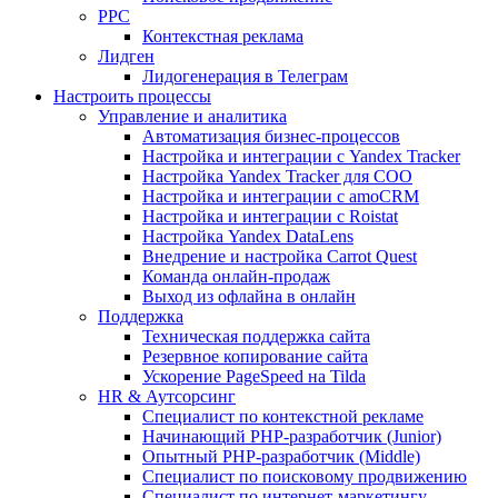
PPC
Контекстная реклама
Лидген
Лидогенерация в Телеграм
Настроить процессы
Управление и аналитика
Автоматизация бизнес-процессов
Настройка и интеграции с Yandex Tracker
Настройка Yandex Tracker для СОО
Настройка и интеграции с amoCRM
Настройка и интеграции с Roistat
Настройка Yandex DataLens
Внедрение и настройка Carrot Quest
Команда онлайн-продаж
Выход из офлайна в онлайн
Поддержка
Техническая поддержка сайта
Резервное копирование сайта
Ускорение PageSpeed на Tilda
HR & Аутсорсинг
Специалист по контекстной рекламе
Начинающий PHP-разработчик (Junior)
Опытный PHP-разработчик (Middle)
Специалист по поисковому продвижению
Специалист по интернет-маркетингу