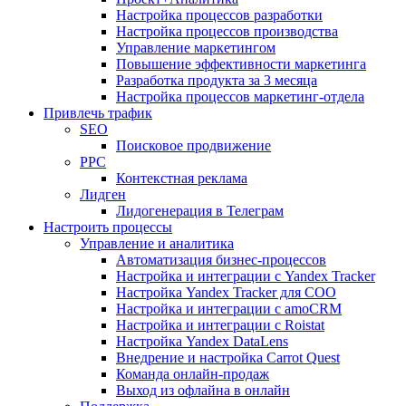
Настройка процессов разработки
Настройка процессов производства
Управление маркетингом
Повышение эффективности маркетинга
Разработка продукта за 3 месяца
Настройка процессов маркетинг-отдела
Привлечь трафик
SEO
Поисковое продвижение
PPC
Контекстная реклама
Лидген
Лидогенерация в Телеграм
Настроить процессы
Управление и аналитика
Автоматизация бизнес-процессов
Настройка и интеграции с Yandex Tracker
Настройка Yandex Tracker для СОО
Настройка и интеграции с amoCRM
Настройка и интеграции с Roistat
Настройка Yandex DataLens
Внедрение и настройка Carrot Quest
Команда онлайн-продаж
Выход из офлайна в онлайн