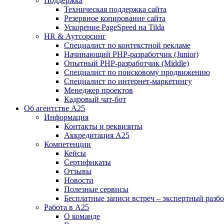
Поддержка
Техническая поддержка сайта
Резервное копирование сайта
Ускорение PageSpeed на Tilda
HR & Аутсорсинг
Специалист по контекстной рекламе
Начинающий PHP-разработчик (Junior)
Опытный PHP-разработчик (Middle)
Специалист по поисковому продвижению
Специалист по интернет-маркетингу
Менеджер проектов
Кадровый чат-бот
Об агентстве А25
Информация
Контакты и реквизиты
Аккредитация А25
Компетенции
Кейсы
Сертификаты
Отзывы
Новости
Полезные сервисы
Бесплатные записи встреч – экспертный разб
Работа в А25
О команде