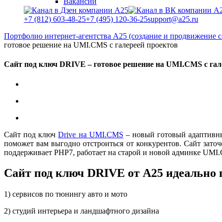
Вакансии
+7 (812) 603-48-25
+7 (495) 120-36-25
support@a25.ru
Портфолио интернет-агентства А25 (создание и продвижение с
готовое решение на UMI.CMS с галереей проектов
Сайт под ключ DRIVE – готовое решение на UMI.CMS с гал
Сайт под ключ
Drive на UMI.CMS
– новый готовый адаптивный
поможет вам выгодно отстроиться от конкурентов. Сайт заточе
поддерживает PHP7, работает на старой и новой админке UMI
Сайт под ключ DRIVE от А25 идеально 
1) сервисов по тюнингу авто и мото
2) студий интерьера и ландшафтного дизайна