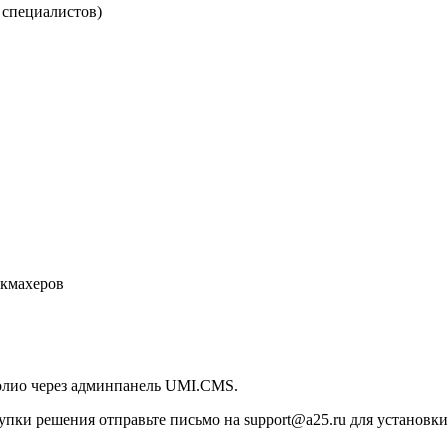
 специалистов)
икмахеров
олио через админпанель UMI.CMS.
пки решения отправьте письмо на support@a25.ru для установки