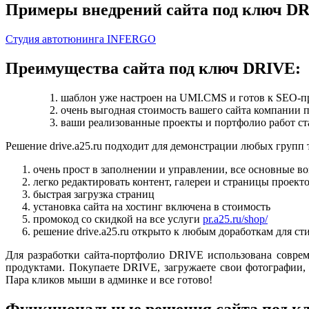
Примеры внедрений сайта под ключ D
Студия автотюнинга INFERGO
Преимущества сайта под ключ DRIVE:
шаблон уже настроен на UMI.CMS и готов к SEO-
очень выгодная стоимость вашего сайта компании 
ваши реализованные проекты и портфолио работ ста
Решение drive.a25.ru подходит для демонстрации любых групп 
очень прост в заполнении и управлении, все основные
легко редактировать контент, галереи и страницы проект
быстрая загрузка страниц
установка сайта на хостинг включена в стоимость
промокод со скидкой на все услуги
pr.a25.ru/shop/
решение drive.a25.ru открыто к любым доработкам для с
Для разработки сайта-портфолио DRIVE использована совре
продуктами. Покупаете DRIVE, загружаете свои фотографии,
Пара кликов мыши в админке и все готово!
Функциональные решения сайта под к