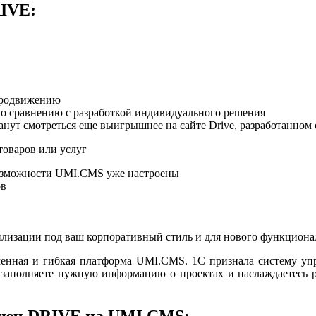
RIVE:
продвижению
по сравнению с разработкой индивидуального решения
нут смотреться еще выигрышнее на сайте Drive, разработанном 
товаров или услуг
 возможности UMI.CMS уже настроены
ов
тилизации под ваш корпоративный стиль и для нового функциона
менная и гибкая платформа UMI.CMS. 1С признала систему упр
 заполняете нужную информацию о проектах и наслаждаетесь р
люч DRIVE на UMI.CMS: