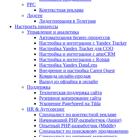
PPC
Контекстная реклама
Лидген
Лидогенерация в Телеграм
Настроить процессы
Управление и аналитика
Автоматизация бизнес-процессов
Настройка и интеграции с Yandex Tracker
Настройка Yandex Tracker для СОО
Настройка и интеграции с amoCRM
Настройка и интеграции с Roistat
Настройка Yandex DataLens
Внедрение и настройка Carrot Quest
Команда онлайн-продаж
Выход из офлайна в онлайн
Поддержка
Техническая поддержка сайта
Резервное копирование сайта
Ускорение PageSpeed на Tilda
HR & Аутсорсинг
Специалист по контекстной рекламе
Начинающий PHP-разработчик (Junior)
Опытный PHP-разработчик (Middle)
Специалист по поисковому продвижению
Специалист по интернет-маркетингу