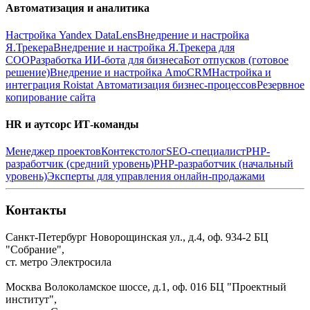
Автоматизация и аналитика
Настройка Yandex DataLens
Внедрение и настройка
Я.Трекера
Внедрение и настройка Я.Трекера для
СОО
Разработка ИИ-бота для бизнеса
Бот отпусков (готовое
решение)
Внедрение и настройка AmoCRM
Настройка и
интеграция Roistat
Автоматизация бизнес-процессов
Резервное
копирование сайта
HR и аутсорс ИТ-команды
Менеджер проектов
Контекстолог
SEO-специалист
PHP-
разработчик (средний уровень)
PHP-разработчик (начальный
уровень)
Эксперты для управления онлайн-продажами
Контакты
Санкт-Петербург
Новорощинская ул., д.4, оф. 934-2
БЦ
"Собрание",
ст. метро Электросила
Москва
Волоколамское шоссе, д.1, оф. 016
БЦ "Проектный
институт",