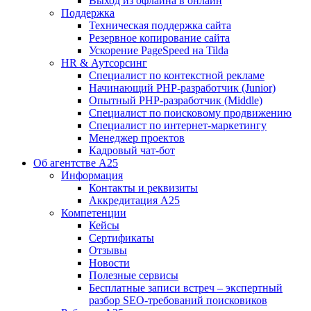
Выход из офлайна в онлайн
Поддержка
Техническая поддержка сайта
Резервное копирование сайта
Ускорение PageSpeed на Tilda
HR & Аутсорсинг
Специалист по контекстной рекламе
Начинающий PHP-разработчик (Junior)
Опытный PHP-разработчик (Middle)
Специалист по поисковому продвижению
Специалист по интернет-маркетингу
Менеджер проектов
Кадровый чат-бот
Об агентстве А25
Информация
Контакты и реквизиты
Аккредитация А25
Компетенции
Кейсы
Сертификаты
Отзывы
Новости
Полезные сервисы
Бесплатные записи встреч – экспертный
разбор SEO-требований поисковиков