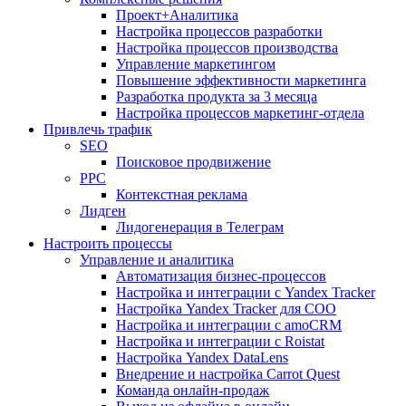
Проект+Аналитика
Настройка процессов разработки
Настройка процессов производства
Управление маркетингом
Повышение эффективности маркетинга
Разработка продукта за 3 месяца
Настройка процессов маркетинг-отдела
Привлечь трафик
SEO
Поисковое продвижение
PPC
Контекстная реклама
Лидген
Лидогенерация в Телеграм
Настроить процессы
Управление и аналитика
Автоматизация бизнес-процессов
Настройка и интеграции с Yandex Tracker
Настройка Yandex Tracker для СОО
Настройка и интеграции с amoCRM
Настройка и интеграции с Roistat
Настройка Yandex DataLens
Внедрение и настройка Carrot Quest
Команда онлайн-продаж