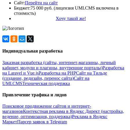
Сайт:
Перейти на сайт
Бюджет:
75 000 руб. (лицензия UMI.CMS включена в
стоимость)
Хочу такой же!
Индивидуальная разработка
Заказная разработка (сайты, интернет-магазины, личный
кабинет, модули и плагины, внутренние порталы)
Разработка
на Laravel и Vue.js
Разработка на PHP
Сайт на Тильде
(создание, редизайн, перенос сайта)
Сайт на
UMI.CMS
Техническая поддержка
Привлечение трафика и лидов
Поисковое продвижение сайтов и интернет-
магазинов
Контекстная реклама в Яндекс Директ (настройка,
ведение, оптимизация, поддержка)
Реклама в Яндекс
Маркет
Парсер заявок в Telegram