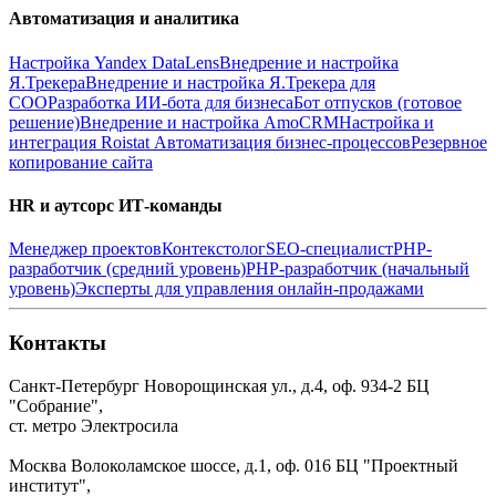
Автоматизация и аналитика
Настройка Yandex DataLens
Внедрение и настройка
Я.Трекера
Внедрение и настройка Я.Трекера для
СОО
Разработка ИИ-бота для бизнеса
Бот отпусков (готовое
решение)
Внедрение и настройка AmoCRM
Настройка и
интеграция Roistat
Автоматизация бизнес-процессов
Резервное
копирование сайта
HR и аутсорс ИТ-команды
Менеджер проектов
Контекстолог
SEO-специалист
PHP-
разработчик (средний уровень)
PHP-разработчик (начальный
уровень)
Эксперты для управления онлайн-продажами
Контакты
Санкт-Петербург
Новорощинская ул., д.4, оф. 934-2
БЦ
"Собрание",
ст. метро Электросила
Москва
Волоколамское шоссе, д.1, оф. 016
БЦ "Проектный
институт",