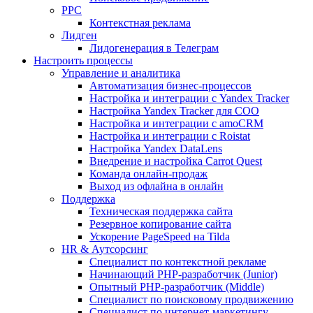
PPC
Контекстная реклама
Лидген
Лидогенерация в Телеграм
Настроить процессы
Управление и аналитика
Автоматизация бизнес-процессов
Настройка и интеграции с Yandex Tracker
Настройка Yandex Tracker для СОО
Настройка и интеграции с amoCRM
Настройка и интеграции с Roistat
Настройка Yandex DataLens
Внедрение и настройка Carrot Quest
Команда онлайн-продаж
Выход из офлайна в онлайн
Поддержка
Техническая поддержка сайта
Резервное копирование сайта
Ускорение PageSpeed на Tilda
HR & Аутсорсинг
Специалист по контекстной рекламе
Начинающий PHP-разработчик (Junior)
Опытный PHP-разработчик (Middle)
Специалист по поисковому продвижению
Специалист по интернет-маркетингу