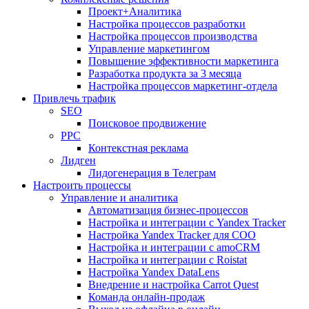
Проект+Аналитика
Настройка процессов разработки
Настройка процессов производства
Управление маркетингом
Повышение эффективности маркетинга
Разработка продукта за 3 месяца
Настройка процессов маркетинг-отдела
Привлечь трафик
SEO
Поисковое продвижение
PPC
Контекстная реклама
Лидген
Лидогенерация в Телеграм
Настроить процессы
Управление и аналитика
Автоматизация бизнес-процессов
Настройка и интеграции с Yandex Tracker
Настройка Yandex Tracker для СОО
Настройка и интеграции с amoCRM
Настройка и интеграции с Roistat
Настройка Yandex DataLens
Внедрение и настройка Carrot Quest
Команда онлайн-продаж