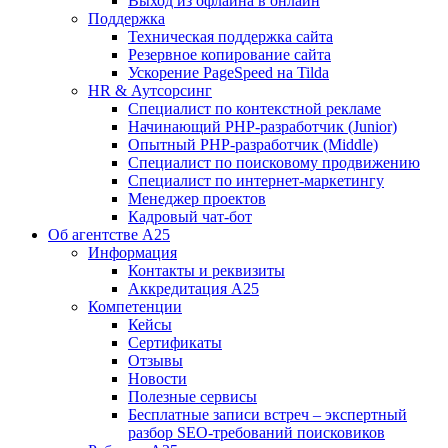
Выход из офлайна в онлайн
Поддержка
Техническая поддержка сайта
Резервное копирование сайта
Ускорение PageSpeed на Tilda
HR & Аутсорсинг
Специалист по контекстной рекламе
Начинающий PHP-разработчик (Junior)
Опытный PHP-разработчик (Middle)
Специалист по поисковому продвижению
Специалист по интернет-маркетингу
Менеджер проектов
Кадровый чат-бот
Об агентстве А25
Информация
Контакты и реквизиты
Аккредитация А25
Компетенции
Кейсы
Сертификаты
Отзывы
Новости
Полезные сервисы
Бесплатные записи встреч – экспертный
разбор SEO-требований поисковиков