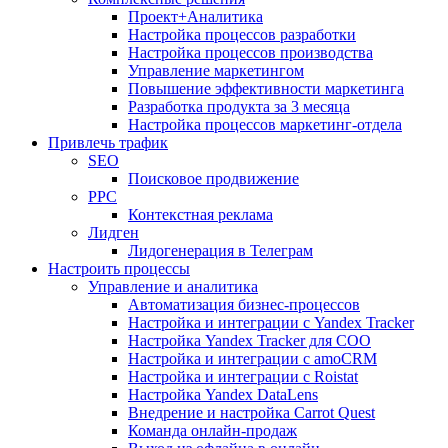
Проект+Аналитика
Настройка процессов разработки
Настройка процессов производства
Управление маркетингом
Повышение эффективности маркетинга
Разработка продукта за 3 месяца
Настройка процессов маркетинг-отдела
Привлечь трафик
SEO
Поисковое продвижение
PPC
Контекстная реклама
Лидген
Лидогенерация в Телеграм
Настроить процессы
Управление и аналитика
Автоматизация бизнес-процессов
Настройка и интеграции с Yandex Tracker
Настройка Yandex Tracker для СОО
Настройка и интеграции с amoCRM
Настройка и интеграции с Roistat
Настройка Yandex DataLens
Внедрение и настройка Carrot Quest
Команда онлайн-продаж