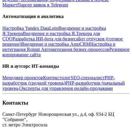
Маркет
Парсер заявок в Telegram
Автоматизация и аналитика
Настройка Yandex DataLens
Внедрение и настройка
Я.Трекера
Внедрение и настройка Я.Трекера для
СОО
Разработка ИИ-бота для бизнеса
Бот отпусков (готовое
решение)
Внедрение и настройка AmoCRM
Настройка и
интеграция Roistat
Автоматизация бизнес-процессов
Резервное
копирование сайта
HR и аутсорс ИТ-команды
Менеджер проектов
Контекстолог
SEO-специалист
PHP-
разработчик (средний уровень)
PHP-разработчик (начальный
уровень)
Эксперты для управления онлайн-продажами
Контакты
Санкт-Петербург
Новорощинская ул., д.4, оф. 934-2
БЦ
"Собрание",
ст. метро Электросила