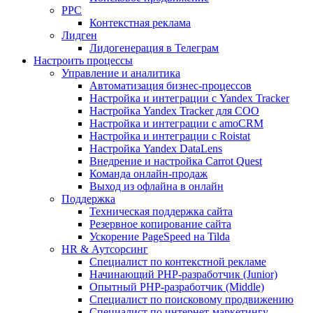
PPC
Контекстная реклама
Лидген
Лидогенерация в Телеграм
Настроить процессы
Управление и аналитика
Автоматизация бизнес-процессов
Настройка и интеграции с Yandex Tracker
Настройка Yandex Tracker для СОО
Настройка и интеграции с amoCRM
Настройка и интеграции с Roistat
Настройка Yandex DataLens
Внедрение и настройка Carrot Quest
Команда онлайн-продаж
Выход из офлайна в онлайн
Поддержка
Техническая поддержка сайта
Резервное копирование сайта
Ускорение PageSpeed на Tilda
HR & Аутсорсинг
Специалист по контекстной рекламе
Начинающий PHP-разработчик (Junior)
Опытный PHP-разработчик (Middle)
Специалист по поисковому продвижению
Специалист по интернет-маркетингу