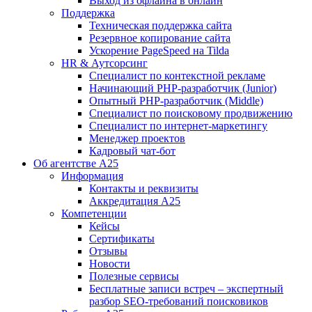
Выход из офлайна в онлайн
Поддержка
Техническая поддержка сайта
Резервное копирование сайта
Ускорение PageSpeed на Tilda
HR & Аутсорсинг
Специалист по контекстной рекламе
Начинающий PHP-разработчик (Junior)
Опытный PHP-разработчик (Middle)
Специалист по поисковому продвижению
Специалист по интернет-маркетингу
Менеджер проектов
Кадровый чат-бот
Об агентстве А25
Информация
Контакты и реквизиты
Аккредитация А25
Компетенции
Кейсы
Сертификаты
Отзывы
Новости
Полезные сервисы
Бесплатные записи встреч – экспертный
разбор SEO-требований поисковиков