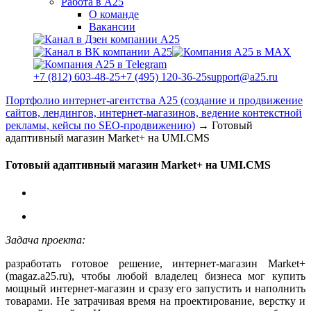
Работа в А25
О команде
Вакансии
+7 (812) 603-48-25
+7 (495) 120-36-25
support@a25.ru
Портфолио интернет-агентства А25 (создание и продвижение
сайтов, лендингов, интернет-магазинов, ведение контекстной
рекламы, кейсы по SEO-продвижению)
→
Готовый
адаптивный магазин Market+ на UMI.CMS
Готовый адаптивный магазин Market+ на UMI.CMS
Задача проекта:
разработать готовое решение, интернет-магазин Market+
(magaz.a25.ru), чтобы любой владелец бизнеса мог купить
мощный интернет-магазин и сразу его запустить и наполнить
товарами. Не затрачивая время на проектирование, верстку и