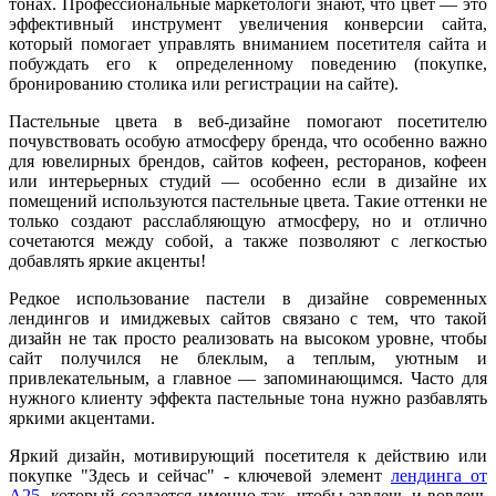
тонах. Профессиональные маркетологи знают, что цвет — это
эффективный инструмент увеличения конверсии сайта,
который помогает управлять вниманием посетителя сайта и
побуждать его к определенному поведению (покупке,
бронированию столика или регистрации на сайте).
Пастельные цвета в веб-дизайне помогают посетителю
почувствовать особую атмосферу бренда, что особенно важно
для ювелирных брендов, сайтов кофеен, ресторанов, кофеен
или интерьерных студий — особенно если в дизайне их
помещений используются пастельные цвета. Такие оттенки не
только создают расслабляющую атмосферу, но и отлично
сочетаются между собой, а также позволяют с легкостью
добавлять яркие акценты!
Редкое использование пастели в дизайне современных
лендингов и имиджевых сайтов связано с тем, что такой
дизайн не так просто реализовать на высоком уровне, чтобы
сайт получился не блеклым, а теплым, уютным и
привлекательным, а главное — запоминающимся. Часто для
нужного клиенту эффекта пастельные тона нужно разбавлять
яркими акцентами.
Яркий дизайн, мотивирующий посетителя к действию или
покупке "Здесь и сейчас" - ключевой элемент
лендинга от
А25
, который создается именно так, чтобы завлечь и вовлечь