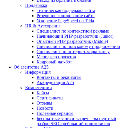
Выход из офлайна в онлайн
Поддержка
Техническая поддержка сайта
Резервное копирование сайта
Ускорение PageSpeed на Tilda
HR & Аутсорсинг
Специалист по контекстной рекламе
Начинающий PHP-разработчик (Junior)
Опытный PHP-разработчик (Middle)
Специалист по поисковому продвижению
Специалист по интернет-маркетингу
Менеджер проектов
Кадровый чат-бот
Об агентстве А25
Информация
Контакты и реквизиты
Аккредитация А25
Компетенции
Кейсы
Сертификаты
Отзывы
Новости
Полезные сервисы
Бесплатные записи встреч – экспертный
разбор SEO-требований поисковиков