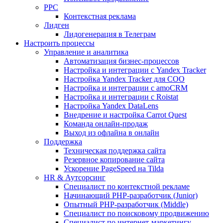
PPC
Контекстная реклама
Лидген
Лидогенерация в Телеграм
Настроить процессы
Управление и аналитика
Автоматизация бизнес-процессов
Настройка и интеграции с Yandex Tracker
Настройка Yandex Tracker для СОО
Настройка и интеграции с amoCRM
Настройка и интеграции с Roistat
Настройка Yandex DataLens
Внедрение и настройка Carrot Quest
Команда онлайн-продаж
Выход из офлайна в онлайн
Поддержка
Техническая поддержка сайта
Резервное копирование сайта
Ускорение PageSpeed на Tilda
HR & Аутсорсинг
Специалист по контекстной рекламе
Начинающий PHP-разработчик (Junior)
Опытный PHP-разработчик (Middle)
Специалист по поисковому продвижению
Специалист по интернет-маркетингу