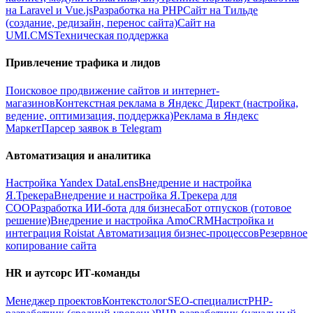
на Laravel и Vue.js
Разработка на PHP
Сайт на Тильде
(создание, редизайн, перенос сайта)
Сайт на
UMI.CMS
Техническая поддержка
Привлечение трафика и лидов
Поисковое продвижение сайтов и интернет-
магазинов
Контекстная реклама в Яндекс Директ (настройка,
ведение, оптимизация, поддержка)
Реклама в Яндекс
Маркет
Парсер заявок в Telegram
Автоматизация и аналитика
Настройка Yandex DataLens
Внедрение и настройка
Я.Трекера
Внедрение и настройка Я.Трекера для
СОО
Разработка ИИ-бота для бизнеса
Бот отпусков (готовое
решение)
Внедрение и настройка AmoCRM
Настройка и
интеграция Roistat
Автоматизация бизнес-процессов
Резервное
копирование сайта
HR и аутсорс ИТ-команды
Менеджер проектов
Контекстолог
SEO-специалист
PHP-