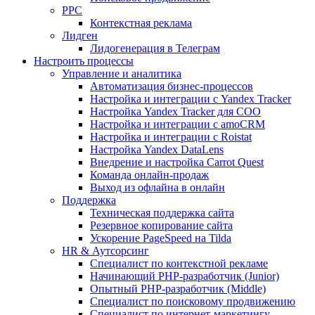
PPC
Контекстная реклама
Лидген
Лидогенерация в Телеграм
Настроить процессы
Управление и аналитика
Автоматизация бизнес-процессов
Настройка и интеграции с Yandex Tracker
Настройка Yandex Tracker для СОО
Настройка и интеграции с amoCRM
Настройка и интеграции с Roistat
Настройка Yandex DataLens
Внедрение и настройка Carrot Quest
Команда онлайн-продаж
Выход из офлайна в онлайн
Поддержка
Техническая поддержка сайта
Резервное копирование сайта
Ускорение PageSpeed на Tilda
HR & Аутсорсинг
Специалист по контекстной рекламе
Начинающий PHP-разработчик (Junior)
Опытный PHP-разработчик (Middle)
Специалист по поисковому продвижению
Специалист по интернет-маркетингу