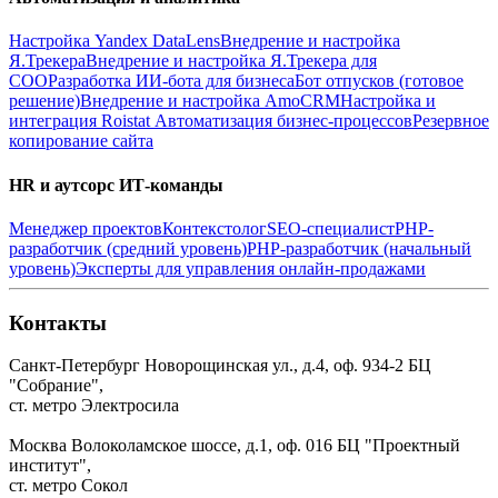
Настройка Yandex DataLens
Внедрение и настройка
Я.Трекера
Внедрение и настройка Я.Трекера для
СОО
Разработка ИИ-бота для бизнеса
Бот отпусков (готовое
решение)
Внедрение и настройка AmoCRM
Настройка и
интеграция Roistat
Автоматизация бизнес-процессов
Резервное
копирование сайта
HR и аутсорс ИТ-команды
Менеджер проектов
Контекстолог
SEO-специалист
PHP-
разработчик (средний уровень)
PHP-разработчик (начальный
уровень)
Эксперты для управления онлайн-продажами
Контакты
Санкт-Петербург
Новорощинская ул., д.4, оф. 934-2
БЦ
"Собрание",
ст. метро Электросила
Москва
Волоколамское шоссе, д.1, оф. 016
БЦ "Проектный
институт",
ст. метро Сокол