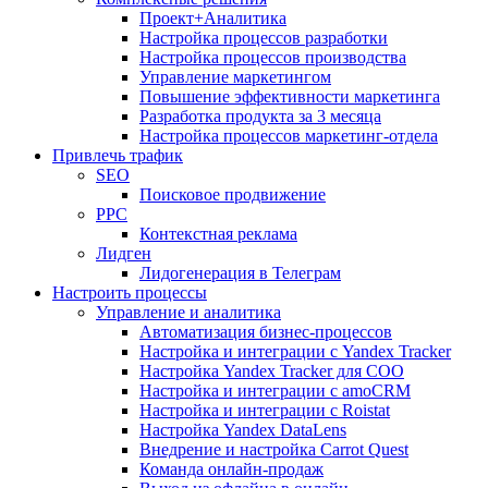
Проект+Аналитика
Настройка процессов разработки
Настройка процессов производства
Управление маркетингом
Повышение эффективности маркетинга
Разработка продукта за 3 месяца
Настройка процессов маркетинг-отдела
Привлечь трафик
SEO
Поисковое продвижение
PPC
Контекстная реклама
Лидген
Лидогенерация в Телеграм
Настроить процессы
Управление и аналитика
Автоматизация бизнес-процессов
Настройка и интеграции с Yandex Tracker
Настройка Yandex Tracker для СОО
Настройка и интеграции с amoCRM
Настройка и интеграции с Roistat
Настройка Yandex DataLens
Внедрение и настройка Carrot Quest
Команда онлайн-продаж