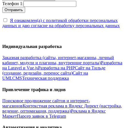
Телефон 1:
Я ознакомлен(а) с политикой обработки персональных
данных и даю согласие на обработку персональных данных
Индивидуальная разработка
Заказная разработка (сайты, интернет-магазины, личный
кабинет, модули и плагины, внутренние порталы)
Разработка
на Laravel и Vue.js
Разработка на PHP
Сайт на Тильде
(создание, редизайн, перенос сайта)
Сайт на
UMI.CMS
Техническая поддержка
Привлечение трафика и лидов
Поисковое продвижение сайтов и интернет-
магазинов
Контекстная реклама в Яндекс Директ (настройка,
ведение, оптимизация, поддержка)
Реклама в Яндекс
Маркет
Парсер заявок в Telegram
Автоматизация и аналитика