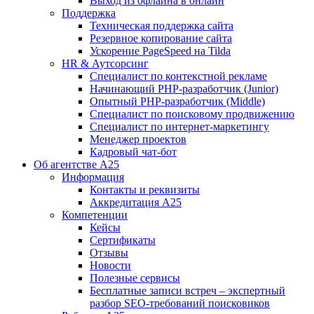
Выход из офлайна в онлайн
Поддержка
Техническая поддержка сайта
Резервное копирование сайта
Ускорение PageSpeed на Tilda
HR & Аутсорсинг
Специалист по контекстной рекламе
Начинающий PHP-разработчик (Junior)
Опытный PHP-разработчик (Middle)
Специалист по поисковому продвижению
Специалист по интернет-маркетингу
Менеджер проектов
Кадровый чат-бот
Об агентстве А25
Информация
Контакты и реквизиты
Аккредитация А25
Компетенции
Кейсы
Сертификаты
Отзывы
Новости
Полезные сервисы
Бесплатные записи встреч – экспертный
разбор SEO-требований поисковиков