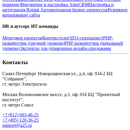
решение)
Внедрение и настройка AmoCRM
Настройка и
интеграция Roistat
Автоматизация бизнес-процессов
Резервное
копирование сайта
HR и аутсорс ИТ-команды
Менеджер проектов
Контекстолог
SEO-специалист
PHP-
разработчик (средний уровень)
PHP-разработчик (начальный
уровень)
Эксперты для управления онлайн-продажами
Контакты
Санкт-Петербург
Новорощинская ул., д.4, оф. 934-2
БЦ
"Собрание",
ст. метро Электросила
Москва
Волоколамское шоссе, д.1, оф. 016
БЦ "Проектный
институт",
ст. метро Сокол
+7 (812) 603-48-25
+7 (495) 120-36-25
support@a25.ru