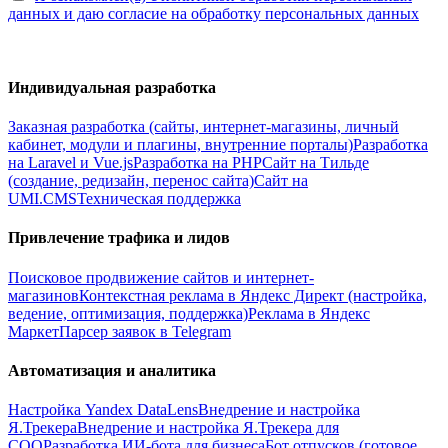
данных и даю согласие на обработку персональных данных
Индивидуальная разработка
Заказная разработка (сайты, интернет-магазины, личный
кабинет, модули и плагины, внутренние порталы)
Разработка
на Laravel и Vue.js
Разработка на PHP
Сайт на Тильде
(создание, редизайн, перенос сайта)
Сайт на
UMI.CMS
Техническая поддержка
Привлечение трафика и лидов
Поисковое продвижение сайтов и интернет-
магазинов
Контекстная реклама в Яндекс Директ (настройка,
ведение, оптимизация, поддержка)
Реклама в Яндекс
Маркет
Парсер заявок в Telegram
Автоматизация и аналитика
Настройка Yandex DataLens
Внедрение и настройка
Я.Трекера
Внедрение и настройка Я.Трекера для
СОО
Разработка ИИ-бота для бизнеса
Бот отпусков (готовое