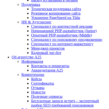
Выход из офлайна в онлайн
Поддержка
Техническая поддержка сайта
Резервное копирование сайта
Ускорение PageSpeed на Tilda
HR & Аутсорсинг
Специалист по контекстной рекламе
Начинающий PHP-разработчик (Junior)
Опытный PHP-разработчик (Middle)
Специалист по поисковому продвижению
Специалист по интернет-маркетингу
Менеджер проектов
Кадровый чат-бот
Об агентстве А25
Информация
Контакты и реквизиты
Аккредитация А25
Компетенции
Кейсы
Сертификаты
Отзывы
Новости
Полезные сервисы
Бесплатные записи встреч – экспертный
разбор SEO-требований поисковиков