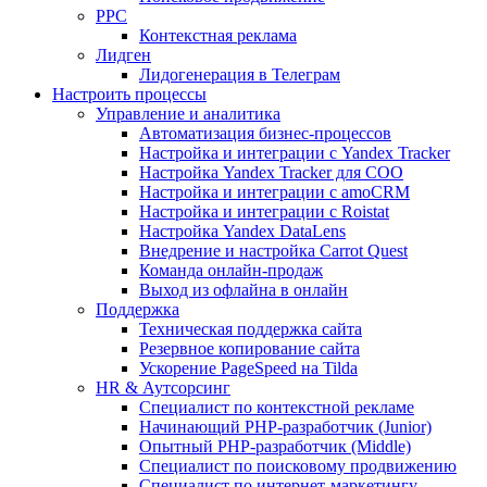
PPC
Контекстная реклама
Лидген
Лидогенерация в Телеграм
Настроить процессы
Управление и аналитика
Автоматизация бизнес-процессов
Настройка и интеграции с Yandex Tracker
Настройка Yandex Tracker для СОО
Настройка и интеграции с amoCRM
Настройка и интеграции с Roistat
Настройка Yandex DataLens
Внедрение и настройка Carrot Quest
Команда онлайн-продаж
Выход из офлайна в онлайн
Поддержка
Техническая поддержка сайта
Резервное копирование сайта
Ускорение PageSpeed на Tilda
HR & Аутсорсинг
Специалист по контекстной рекламе
Начинающий PHP-разработчик (Junior)
Опытный PHP-разработчик (Middle)
Специалист по поисковому продвижению
Специалист по интернет-маркетингу