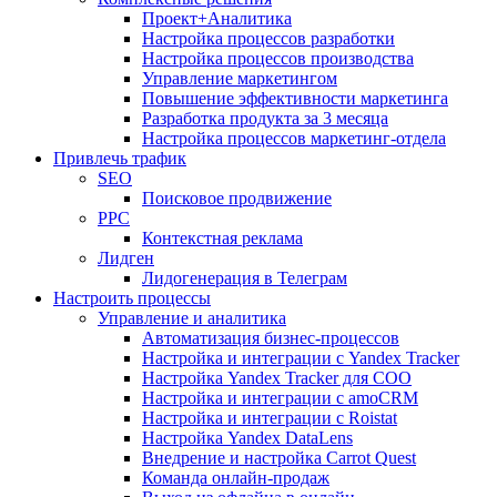
Проект+Аналитика
Настройка процессов разработки
Настройка процессов производства
Управление маркетингом
Повышение эффективности маркетинга
Разработка продукта за 3 месяца
Настройка процессов маркетинг-отдела
Привлечь трафик
SEO
Поисковое продвижение
PPC
Контекстная реклама
Лидген
Лидогенерация в Телеграм
Настроить процессы
Управление и аналитика
Автоматизация бизнес-процессов
Настройка и интеграции с Yandex Tracker
Настройка Yandex Tracker для СОО
Настройка и интеграции с amoCRM
Настройка и интеграции с Roistat
Настройка Yandex DataLens
Внедрение и настройка Carrot Quest
Команда онлайн-продаж