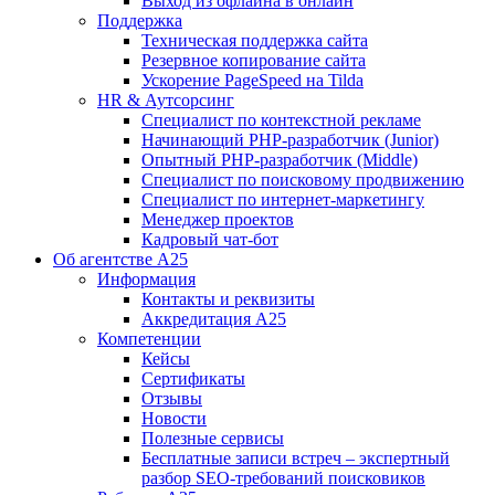
Выход из офлайна в онлайн
Поддержка
Техническая поддержка сайта
Резервное копирование сайта
Ускорение PageSpeed на Tilda
HR & Аутсорсинг
Специалист по контекстной рекламе
Начинающий PHP-разработчик (Junior)
Опытный PHP-разработчик (Middle)
Специалист по поисковому продвижению
Специалист по интернет-маркетингу
Менеджер проектов
Кадровый чат-бот
Об агентстве А25
Информация
Контакты и реквизиты
Аккредитация А25
Компетенции
Кейсы
Сертификаты
Отзывы
Новости
Полезные сервисы
Бесплатные записи встреч – экспертный
разбор SEO-требований поисковиков