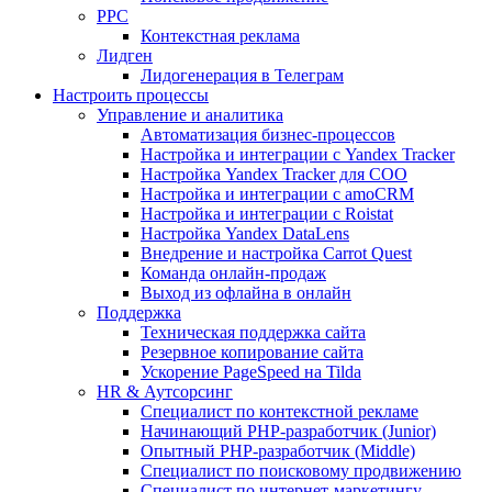
PPC
Контекстная реклама
Лидген
Лидогенерация в Телеграм
Настроить процессы
Управление и аналитика
Автоматизация бизнес-процессов
Настройка и интеграции с Yandex Tracker
Настройка Yandex Tracker для СОО
Настройка и интеграции с amoCRM
Настройка и интеграции с Roistat
Настройка Yandex DataLens
Внедрение и настройка Carrot Quest
Команда онлайн-продаж
Выход из офлайна в онлайн
Поддержка
Техническая поддержка сайта
Резервное копирование сайта
Ускорение PageSpeed на Tilda
HR & Аутсорсинг
Специалист по контекстной рекламе
Начинающий PHP-разработчик (Junior)
Опытный PHP-разработчик (Middle)
Специалист по поисковому продвижению
Специалист по интернет-маркетингу