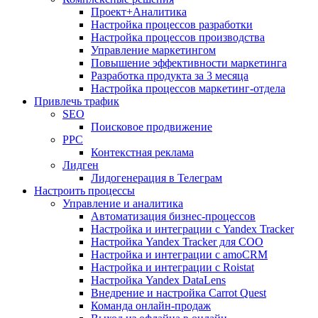
Проект+Аналитика
Настройка процессов разработки
Настройка процессов производства
Управление маркетингом
Повышение эффективности маркетинга
Разработка продукта за 3 месяца
Настройка процессов маркетинг-отдела
Привлечь трафик
SEO
Поисковое продвижение
PPC
Контекстная реклама
Лидген
Лидогенерация в Телеграм
Настроить процессы
Управление и аналитика
Автоматизация бизнес-процессов
Настройка и интеграции с Yandex Tracker
Настройка Yandex Tracker для СОО
Настройка и интеграции с amoCRM
Настройка и интеграции с Roistat
Настройка Yandex DataLens
Внедрение и настройка Carrot Quest
Команда онлайн-продаж