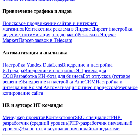
Привлечение трафика и лидов
Поисковое продвижение сайтов и интернет-
магазинов
Контекстная реклама в Яндекс Директ (настройка,
ведение, оптимизация, поддержка)
Реклама в Яндекс
Маркет
Парсер заявок в Telegram
Автоматизация и аналитика
Настройка Yandex DataLens
Внедрение и настройка
Я.Трекера
Внедрение и настройка Я.Трекера для
СОО
Разработка ИИ-бота для бизнеса
Бот отпусков (готовое
решение)
Внедрение и настройка AmoCRM
Настройка и
интеграция Roistat
Автоматизация бизнес-процессов
Резервное
копирование сайта
HR и аутсорс ИТ-команды
Менеджер проектов
Контекстолог
SEO-специалист
PHP-
разработчик (средний уровень)
PHP-разработчик (начальный
уровень)
Эксперты для управления онлайн-продажами