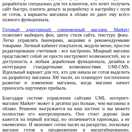
разработали специально для тех клиентов, кто хочет получить
сайт быстро, платить деньги за разработку и настройку с нуля
не готов, а варианты магазина в облаке не дают ему всего
нужного функционала.
Готовый адаптивный современный магазин Market+
позволяет выбирать фон, цвета стиля сайта, текстуру фона.
Легко управлять баннерами, акциями и рекомендуемыми
товарами. Личный кабинет покупателя, модули меню, простое
редактирование счетчиков - все настроено. Мощный магазин
представляет собой не просто инструмент возможностей, но и
доступность к любым доработкам функционала, дизайна и
интеграции стандартными возможностями UMI.CMS.
Идеальный вариант для тех, кто для начала не готов выделить
на разработку магазина 300 тысяч, но планирует постепенное
развитие и изменение магазина, когда магазин начнет
приносить ощутимую прибыль.
Благодаря системе управления сайтами UMI, интернет-
магазин Market+ может в десятки раз больше, чем магазины в
облаке. Решение выгружается на ваш хостинг и вы можете
полностью его контролировать. Оно стоит дороже (как
кажется на первый взгляд), но оплачивается единожды, а не
ежемесячно. И экономит сотни тысяч на раскрутке, поскольку
магазин готов к продвижению и масштабированию.