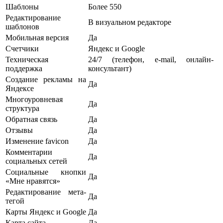
Шаблоны
Более 550
Редактирование
В визуальном редакторе
шаблонов
Мобильная версия
Да
Счетчики
Яндекс и Google
Техническая
24/7 (телефон, e-mail, онлайн-
поддержка
консультант)
Создание рекламы на
Да
Яндексе
Многоуровневая
Да
структура
Обратная связь
Да
Отзывы
Да
Изменение favicon
Да
Комментарии
Да
социальных сетей
Социальные кнопки
Да
«Мне нравятся»
Редактирование мета-
Да
тегой
Карты Яндекс и Google
Да
Карта сайта
Да