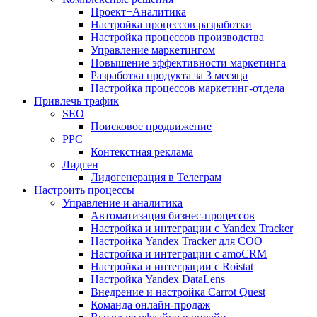
Проект+Аналитика
Настройка процессов разработки
Настройка процессов производства
Управление маркетингом
Повышение эффективности маркетинга
Разработка продукта за 3 месяца
Настройка процессов маркетинг-отдела
Привлечь трафик
SEO
Поисковое продвижение
PPC
Контекстная реклама
Лидген
Лидогенерация в Телеграм
Настроить процессы
Управление и аналитика
Автоматизация бизнес-процессов
Настройка и интеграции с Yandex Tracker
Настройка Yandex Tracker для СОО
Настройка и интеграции с amoCRM
Настройка и интеграции с Roistat
Настройка Yandex DataLens
Внедрение и настройка Carrot Quest
Команда онлайн-продаж