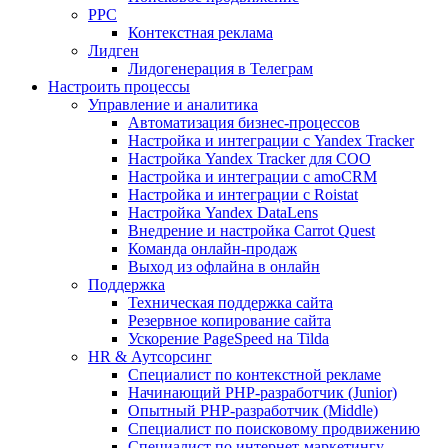
PPC
Контекстная реклама
Лидген
Лидогенерация в Телеграм
Настроить процессы
Управление и аналитика
Автоматизация бизнес-процессов
Настройка и интеграции с Yandex Tracker
Настройка Yandex Tracker для СОО
Настройка и интеграции с amoCRM
Настройка и интеграции с Roistat
Настройка Yandex DataLens
Внедрение и настройка Carrot Quest
Команда онлайн-продаж
Выход из офлайна в онлайн
Поддержка
Техническая поддержка сайта
Резервное копирование сайта
Ускорение PageSpeed на Tilda
HR & Аутсорсинг
Специалист по контекстной рекламе
Начинающий PHP-разработчик (Junior)
Опытный PHP-разработчик (Middle)
Специалист по поисковому продвижению
Специалист по интернет-маркетингу