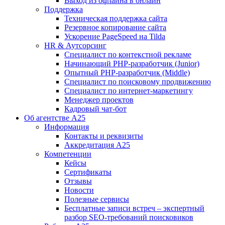
Выход из офлайна в онлайн
Поддержка
Техническая поддержка сайта
Резервное копирование сайта
Ускорение PageSpeed на Tilda
HR & Аутсорсинг
Специалист по контекстной рекламе
Начинающий PHP-разработчик (Junior)
Опытный PHP-разработчик (Middle)
Специалист по поисковому продвижению
Специалист по интернет-маркетингу
Менеджер проектов
Кадровый чат-бот
Об агентстве А25
Информация
Контакты и реквизиты
Аккредитация А25
Компетенции
Кейсы
Сертификаты
Отзывы
Новости
Полезные сервисы
Бесплатные записи встреч – экспертный
разбор SEO-требований поисковиков