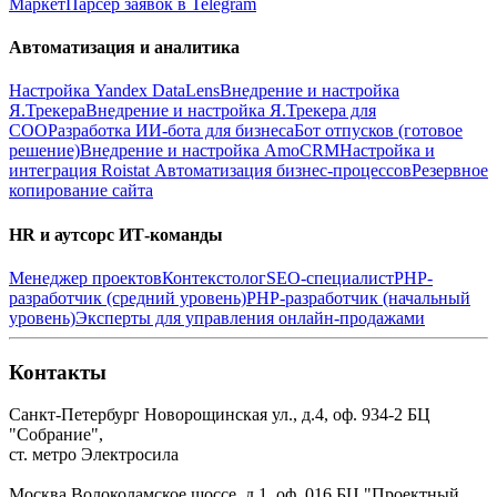
Маркет
Парсер заявок в Telegram
Автоматизация и аналитика
Настройка Yandex DataLens
Внедрение и настройка
Я.Трекера
Внедрение и настройка Я.Трекера для
СОО
Разработка ИИ-бота для бизнеса
Бот отпусков (готовое
решение)
Внедрение и настройка AmoCRM
Настройка и
интеграция Roistat
Автоматизация бизнес-процессов
Резервное
копирование сайта
HR и аутсорс ИТ-команды
Менеджер проектов
Контекстолог
SEO-специалист
PHP-
разработчик (средний уровень)
PHP-разработчик (начальный
уровень)
Эксперты для управления онлайн-продажами
Контакты
Санкт-Петербург
Новорощинская ул., д.4, оф. 934-2
БЦ
"Собрание",
ст. метро Электросила
Москва
Волоколамское шоссе, д.1, оф. 016
БЦ "Проектный