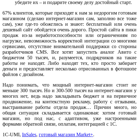
убедите их – и подарите своему делу достойный старт.
67% клиентов, которые приходят к нам за недорогим готовым
магазином (сделаю интернет-магазин сам, заполню все тоже
сам), уже где-то обожглись и знают: бесплатный или очень
дешевый сайт обойдется очень дорого. Простой сайта в пики
продаж из-за неработоспособности или ограничениям по
нагрузке, невозможность корректной интеграции со многими
сервисами, отсутствие внимательной поддержки со стороны
разработчиков CMS. Все хотят запустить аналог Авито с
бюджетом 50 тысяч, и, разумеется, подрядчиков на такие
работы не находят. Либо находят тех, кто просто забирает
деньги и предоставляет несколько отрисованных в фотошопе
файлов с дизайном.
Надо понимать, что мощный интернет-магазин стоит не
меньше 300 тысяч. Но и 300-500 тысяч на интернет-магазин у
многих нет, ведь надо закладывать бюджет и на первичное
продвижение, на контекстную рекламу, работу с отзывами,
выстраивание работы отдела продаж… Причин много, но
общая ситуация складывается одинаковая: хотим готовый
магазин, но под нас, с адаптивом, уже настроенными
формами обратной связи, оплатам, интеграцией с 1С.
1С-UMI,
InSales
,
готовый магазин Market+
.