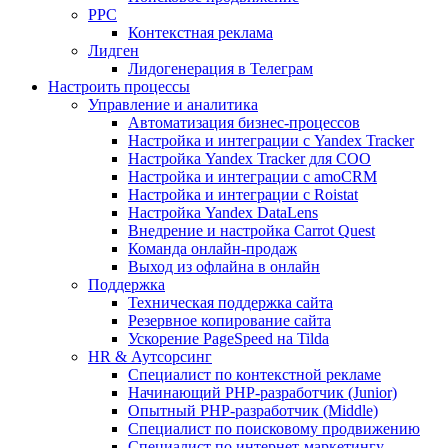
PPC
Контекстная реклама
Лидген
Лидогенерация в Телеграм
Настроить процессы
Управление и аналитика
Автоматизация бизнес-процессов
Настройка и интеграции с Yandex Tracker
Настройка Yandex Tracker для СОО
Настройка и интеграции с amoCRM
Настройка и интеграции с Roistat
Настройка Yandex DataLens
Внедрение и настройка Carrot Quest
Команда онлайн-продаж
Выход из офлайна в онлайн
Поддержка
Техническая поддержка сайта
Резервное копирование сайта
Ускорение PageSpeed на Tilda
HR & Аутсорсинг
Специалист по контекстной рекламе
Начинающий PHP-разработчик (Junior)
Опытный PHP-разработчик (Middle)
Специалист по поисковому продвижению
Специалист по интернет-маркетингу