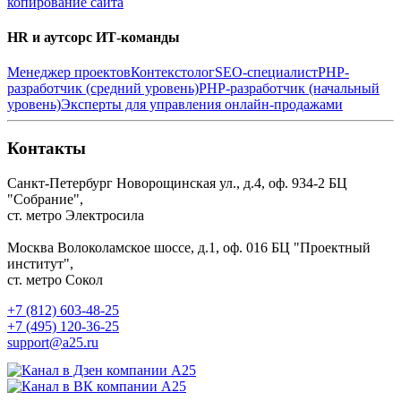
копирование сайта
HR и аутсорс ИТ-команды
Менеджер проектов
Контекстолог
SEO-специалист
PHP-
разработчик (средний уровень)
PHP-разработчик (начальный
уровень)
Эксперты для управления онлайн-продажами
Контакты
Санкт-Петербург
Новорощинская ул., д.4, оф. 934-2
БЦ
"Собрание",
ст. метро Электросила
Москва
Волоколамское шоссе, д.1, оф. 016
БЦ "Проектный
институт",
ст. метро Сокол
+7 (812) 603-48-25
+7 (495) 120-36-25
support@a25.ru