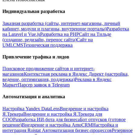
Индивидуальная разработка
Заказная разработка (сайты, интернет-магазины, личный
кабинет, модули и плагины, внутренние порталы)
Разработка
на Laravel и Vue.js
Разработка на PHP
Сайт на Тильде
(создание, редизайн, перенос сайта)
Сайт на
UMI.CMS
Техническая поддержка
Привлечение трафика и лидов
Поисковое продвижение сайтов и интернет-
магазинов
Контекстная реклама в Яндекс Директ (настройка,
ведение, оптимизация, поддержка)
Реклама в Яндекс
Маркет
Парсер заявок в Telegram
Автоматизация и аналитика
Настройка Yandex DataLens
Внедрение и настройка
Я.Трекера
Внедрение и настройка Я.Трекера для
СОО
Разработка ИИ-бота для бизнеса
Бот отпусков (готовое
решение)
Внедрение и настройка AmoCRM
Настройка и
интеграция Roistat
Автоматизация бизнес-процессов
Резервное