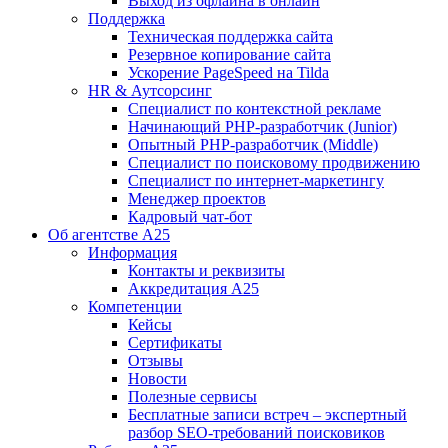
Выход из офлайна в онлайн
Поддержка
Техническая поддержка сайта
Резервное копирование сайта
Ускорение PageSpeed на Tilda
HR & Аутсорсинг
Специалист по контекстной рекламе
Начинающий PHP-разработчик (Junior)
Опытный PHP-разработчик (Middle)
Специалист по поисковому продвижению
Специалист по интернет-маркетингу
Менеджер проектов
Кадровый чат-бот
Об агентстве А25
Информация
Контакты и реквизиты
Аккредитация А25
Компетенции
Кейсы
Сертификаты
Отзывы
Новости
Полезные сервисы
Бесплатные записи встреч – экспертный
разбор SEO-требований поисковиков