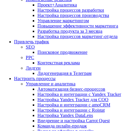
Проект+Аналитика
Настройка процессов разработки
Настройка процессов производства
Управление маркетингом
Повышение эффективности маркетинга
Разработка продукта за 3 месяца
Настройка процессов маркетинг-отдела
Привлечь трафик
SEO
Поисковое продвижение
PPC
Контекстная реклама
Лидген
Лидогенерация в Телеграм
Настроить процессы
Управление и аналитика
Автоматизация бизнес-процессов
Настройка и интеграции с Yandex Tracker
Настройка Yandex Tracker для СОО
Настройка и интеграции с amoCRM
Настройка и интеграции с Roistat
Настройка Yandex DataLens
Внедрение и настройка Carrot Quest
Команда онлайн-продаж