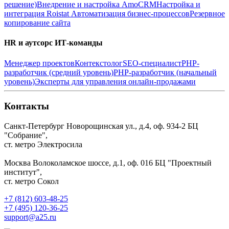
решение)
Внедрение и настройка AmoCRM
Настройка и
интеграция Roistat
Автоматизация бизнес-процессов
Резервное
копирование сайта
HR и аутсорс ИТ-команды
Менеджер проектов
Контекстолог
SEO-специалист
PHP-
разработчик (средний уровень)
PHP-разработчик (начальный
уровень)
Эксперты для управления онлайн-продажами
Контакты
Санкт-Петербург
Новорощинская ул., д.4, оф. 934-2
БЦ
"Собрание",
ст. метро Электросила
Москва
Волоколамское шоссе, д.1, оф. 016
БЦ "Проектный
институт",
ст. метро Сокол
+7 (812) 603-48-25
+7 (495) 120-36-25
support@a25.ru