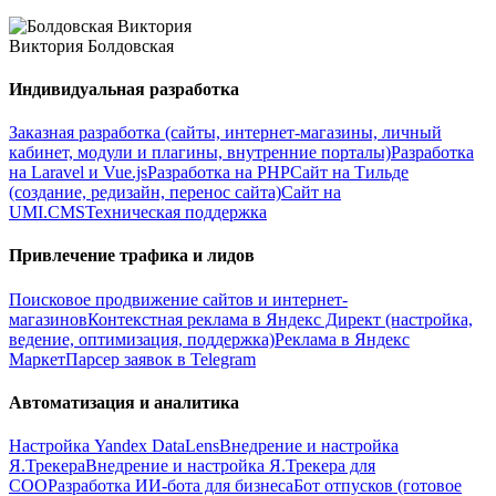
Виктория Болдовская
Индивидуальная разработка
Заказная разработка (сайты, интернет-магазины, личный
кабинет, модули и плагины, внутренние порталы)
Разработка
на Laravel и Vue.js
Разработка на PHP
Сайт на Тильде
(создание, редизайн, перенос сайта)
Сайт на
UMI.CMS
Техническая поддержка
Привлечение трафика и лидов
Поисковое продвижение сайтов и интернет-
магазинов
Контекстная реклама в Яндекс Директ (настройка,
ведение, оптимизация, поддержка)
Реклама в Яндекс
Маркет
Парсер заявок в Telegram
Автоматизация и аналитика
Настройка Yandex DataLens
Внедрение и настройка
Я.Трекера
Внедрение и настройка Я.Трекера для
СОО
Разработка ИИ-бота для бизнеса
Бот отпусков (готовое