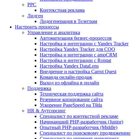
PPC
Контекстная реклама
Лидген
Лидогенерация в Телеграм
Настроить процессы
Управление и аналитика
Автоматизация бизнес-процессов
Настройка и интеграции с Yandex Tracker
Настройка Yandex Tracker для СОО
Настройка и интеграции с amoCRM
Настройка и интеграции с Roistat
Настройка Yandex DataLens
Внедрение и настройка Carrot Quest
Команда онлайн-продаж
Выход из офлайна в онлайн
Поддержка
Техническая поддержка сайта
Резервное копирование сайта
Ускорение PageSpeed на Tilda
HR & Аутсорсинг
Специалист по контекстной рекламе
Начинающий PHP-разработчик (Junior)
Опытный PHP-разработчик (Middle)
Специалист по поисковому продвижению
Специалист по интернет-маркетингу