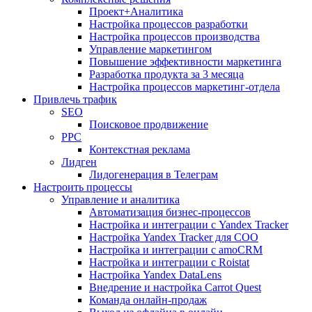
Проект+Аналитика
Настройка процессов разработки
Настройка процессов производства
Управление маркетингом
Повышение эффективности маркетинга
Разработка продукта за 3 месяца
Настройка процессов маркетинг-отдела
Привлечь трафик
SEO
Поисковое продвижение
PPC
Контекстная реклама
Лидген
Лидогенерация в Телеграм
Настроить процессы
Управление и аналитика
Автоматизация бизнес-процессов
Настройка и интеграции с Yandex Tracker
Настройка Yandex Tracker для СОО
Настройка и интеграции с amoCRM
Настройка и интеграции с Roistat
Настройка Yandex DataLens
Внедрение и настройка Carrot Quest
Команда онлайн-продаж