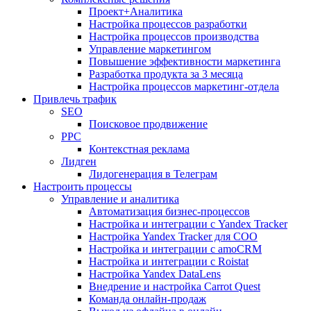
Проект+Аналитика
Настройка процессов разработки
Настройка процессов производства
Управление маркетингом
Повышение эффективности маркетинга
Разработка продукта за 3 месяца
Настройка процессов маркетинг-отдела
Привлечь трафик
SEO
Поисковое продвижение
PPC
Контекстная реклама
Лидген
Лидогенерация в Телеграм
Настроить процессы
Управление и аналитика
Автоматизация бизнес-процессов
Настройка и интеграции с Yandex Tracker
Настройка Yandex Tracker для СОО
Настройка и интеграции с amoCRM
Настройка и интеграции с Roistat
Настройка Yandex DataLens
Внедрение и настройка Carrot Quest
Команда онлайн-продаж