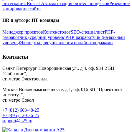
интеграция Roistat
Автоматизация бизнес-процессов
Резервное
копирование сайта
HR и аутсорс ИТ-команды
Менеджер проектов
Контекстолог
SEO-специалист
PHP-
разработчик (средний уровень)
PHP-разработчик (начальный
уровень)
Эксперты для управления онлайн-продажами
Контакты
Санкт-Петербург
Новорощинская ул., д.4, оф. 934-2
БЦ
"Собрание",
ст. метро Электросила
Москва
Волоколамское шоссе, д.1, оф. 016
БЦ "Проектный
институт",
ст. метро Сокол
+7 (812) 603-48-25
+7 (495) 120-36-25
support@a25.ru