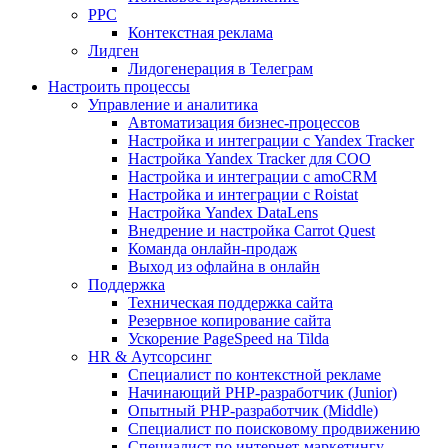
PPC
Контекстная реклама
Лидген
Лидогенерация в Телеграм
Настроить процессы
Управление и аналитика
Автоматизация бизнес-процессов
Настройка и интеграции с Yandex Tracker
Настройка Yandex Tracker для СОО
Настройка и интеграции с amoCRM
Настройка и интеграции с Roistat
Настройка Yandex DataLens
Внедрение и настройка Carrot Quest
Команда онлайн-продаж
Выход из офлайна в онлайн
Поддержка
Техническая поддержка сайта
Резервное копирование сайта
Ускорение PageSpeed на Tilda
HR & Аутсорсинг
Специалист по контекстной рекламе
Начинающий PHP-разработчик (Junior)
Опытный PHP-разработчик (Middle)
Специалист по поисковому продвижению
Специалист по интернет-маркетингу