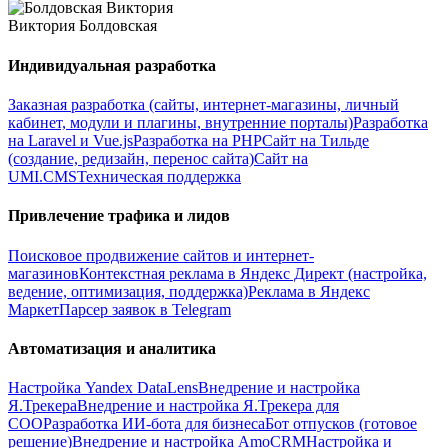
Виктория Болдовская
Индивидуальная разработка
Заказная разработка (сайты, интернет-магазины, личный
кабинет, модули и плагины, внутренние порталы)
Разработка
на Laravel и Vue.js
Разработка на PHP
Сайт на Тильде
(создание, редизайн, перенос сайта)
Сайт на
UMI.CMS
Техническая поддержка
Привлечение трафика и лидов
Поисковое продвижение сайтов и интернет-
магазинов
Контекстная реклама в Яндекс Директ (настройка,
ведение, оптимизация, поддержка)
Реклама в Яндекс
Маркет
Парсер заявок в Telegram
Автоматизация и аналитика
Настройка Yandex DataLens
Внедрение и настройка
Я.Трекера
Внедрение и настройка Я.Трекера для
СОО
Разработка ИИ-бота для бизнеса
Бот отпусков (готовое
решение)
Внедрение и настройка AmoCRM
Настройка и