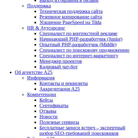
Выход из офлайна в онлайн
Поддержка
Техническая поддержка сайта
Резервное копирование сайта
Ускорение PageSpeed на Tilda
HR & Аутсорсинг
Специалист по контекстной рекламе
Начинающий PHP-разработчик (Junior)
Опытный PHP-разработчик (Middle)
Специалист по поисковому продвижению
Специалист по интернет-маркетингу
Менеджер проектов
Кадровый чат-бот
Об агентстве А25
Информация
Контакты и реквизиты
Аккредитация А25
Компетенции
Кейсы
Сертификаты
Отзывы
Новости
Полезные сервисы
Бесплатные записи встреч – экспертный
разбор SEO-требований поисковиков