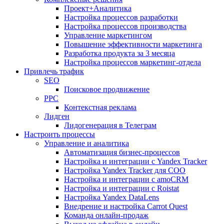
Проект+Аналитика
Настройка процессов разработки
Настройка процессов производства
Управление маркетингом
Повышение эффективности маркетинга
Разработка продукта за 3 месяца
Настройка процессов маркетинг-отдела
Привлечь трафик
SEO
Поисковое продвижение
PPC
Контекстная реклама
Лидген
Лидогенерация в Телеграм
Настроить процессы
Управление и аналитика
Автоматизация бизнес-процессов
Настройка и интеграции с Yandex Tracker
Настройка Yandex Tracker для СОО
Настройка и интеграции с amoCRM
Настройка и интеграции с Roistat
Настройка Yandex DataLens
Внедрение и настройка Carrot Quest
Команда онлайн-продаж