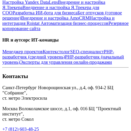
Настройка Yandex DataLens
Внедрение и настройка
Я.Трекера
Внедрение и настройка Я.Трекера для
СОО
Разработка ИИ-бота для бизнеса
Бот отпусков (готовое
решение)
Внедрение и настройка AmoCRM
Настройка и
интеграция Roistat
Автоматизация бизнес-процессов
Резервное
копирование сайта
HR и аутсорс ИТ-команды
Менеджер проектов
Контекстолог
SEO-специалист
PHP-
разработчик (средний уровень)
PHP-разработчик (начальный
уровень)
Эксперты для управления онлайн-продажами
Контакты
Санкт-Петербург
Новорощинская ул., д.4, оф. 934-2
БЦ
"Собрание",
ст. метро Электросила
Москва
Волоколамское шоссе, д.1, оф. 016
БЦ "Проектный
институт",
ст. метро Сокол
+7 (812) 603-48-25