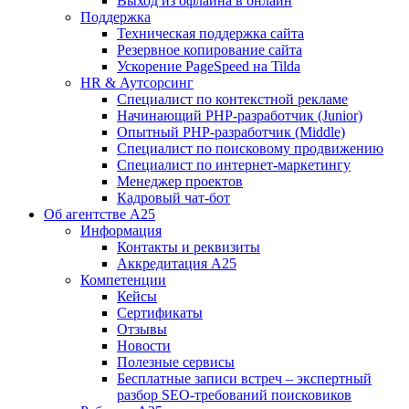
Выход из офлайна в онлайн
Поддержка
Техническая поддержка сайта
Резервное копирование сайта
Ускорение PageSpeed на Tilda
HR & Аутсорсинг
Специалист по контекстной рекламе
Начинающий PHP-разработчик (Junior)
Опытный PHP-разработчик (Middle)
Специалист по поисковому продвижению
Специалист по интернет-маркетингу
Менеджер проектов
Кадровый чат-бот
Об агентстве А25
Информация
Контакты и реквизиты
Аккредитация А25
Компетенции
Кейсы
Сертификаты
Отзывы
Новости
Полезные сервисы
Бесплатные записи встреч – экспертный
разбор SEO-требований поисковиков