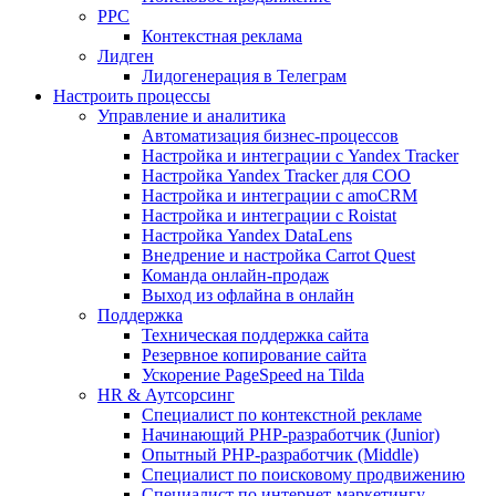
PPC
Контекстная реклама
Лидген
Лидогенерация в Телеграм
Настроить процессы
Управление и аналитика
Автоматизация бизнес-процессов
Настройка и интеграции с Yandex Tracker
Настройка Yandex Tracker для СОО
Настройка и интеграции с amoCRM
Настройка и интеграции с Roistat
Настройка Yandex DataLens
Внедрение и настройка Carrot Quest
Команда онлайн-продаж
Выход из офлайна в онлайн
Поддержка
Техническая поддержка сайта
Резервное копирование сайта
Ускорение PageSpeed на Tilda
HR & Аутсорсинг
Специалист по контекстной рекламе
Начинающий PHP-разработчик (Junior)
Опытный PHP-разработчик (Middle)
Специалист по поисковому продвижению
Специалист по интернет-маркетингу