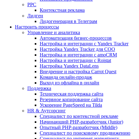
PPC
Контекстная реклама
Лидген
Лидогенерация в Телеграм
Настроить процессы
Управление и аналитика
Автоматизация бизнес-процессов
Настройка и интеграции с Yandex Tracker
Настройка Yandex Tracker для СОО
Настройка и интеграции с amoCRM
Настройка и интеграции с Roistat
Настройка Yandex DataLens
Внедрение и настройка Carrot Quest
Команда онлайн-продаж
Выход из офлайна в онлайн
Поддержка
Техническая поддержка сайта
Резервное копирование сайта
Ускорение PageSpeed на Tilda
HR & Аутсорсинг
Специалист по контекстной рекламе
Начинающий PHP-разработчик (Junior)
Опытный PHP-разработчик (Middle)
Специалист по поисковому продвижению
Специалист по интернет-маркетингу