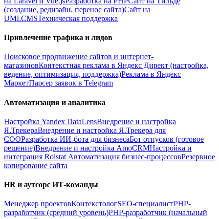
на Laravel и Vue.js
Разработка на PHP
Сайт на Тильде
(создание, редизайн, перенос сайта)
Сайт на
UMI.CMS
Техническая поддержка
Привлечение трафика и лидов
Поисковое продвижение сайтов и интернет-
магазинов
Контекстная реклама в Яндекс Директ (настройка,
ведение, оптимизация, поддержка)
Реклама в Яндекс
Маркет
Парсер заявок в Telegram
Автоматизация и аналитика
Настройка Yandex DataLens
Внедрение и настройка
Я.Трекера
Внедрение и настройка Я.Трекера для
СОО
Разработка ИИ-бота для бизнеса
Бот отпусков (готовое
решение)
Внедрение и настройка AmoCRM
Настройка и
интеграция Roistat
Автоматизация бизнес-процессов
Резервное
копирование сайта
HR и аутсорс ИТ-команды
Менеджер проектов
Контекстолог
SEO-специалист
PHP-
разработчик (средний уровень)
PHP-разработчик (начальный