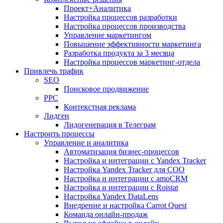
Проект+Аналитика
Настройка процессов разработки
Настройка процессов производства
Управление маркетингом
Повышение эффективности маркетинга
Разработка продукта за 3 месяца
Настройка процессов маркетинг-отдела
Привлечь трафик
SEO
Поисковое продвижение
PPC
Контекстная реклама
Лидген
Лидогенерация в Телеграм
Настроить процессы
Управление и аналитика
Автоматизация бизнес-процессов
Настройка и интеграции с Yandex Tracker
Настройка Yandex Tracker для СОО
Настройка и интеграции с amoCRM
Настройка и интеграции с Roistat
Настройка Yandex DataLens
Внедрение и настройка Carrot Quest
Команда онлайн-продаж