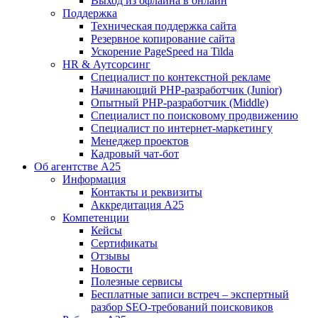
Выход из офлайна в онлайн
Поддержка
Техническая поддержка сайта
Резервное копирование сайта
Ускорение PageSpeed на Tilda
HR & Аутсорсинг
Специалист по контекстной рекламе
Начинающий PHP-разработчик (Junior)
Опытный PHP-разработчик (Middle)
Специалист по поисковому продвижению
Специалист по интернет-маркетингу
Менеджер проектов
Кадровый чат-бот
Об агентстве А25
Информация
Контакты и реквизиты
Аккредитация А25
Компетенции
Кейсы
Сертификаты
Отзывы
Новости
Полезные сервисы
Бесплатные записи встреч – экспертный
разбор SEO-требований поисковиков