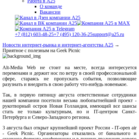
Работа в А25
О команде
Вакансии
+7 (812) 603-48-25
+7 (495) 120-36-25
support@a25.ru
Новости интернет-рынка и интернет-агентства А25
→
Приятное с полезным на Geek Picnic
Alt-Media Web не стоит на месте, всегда интересуется
переменами и держит нос по ветру в своей профессиональной
сфере, стараясь не пропускать события, позволяющие
разузнать и внедрить в свою работу что-нибудь новенькое.
Так, в первую пятницу августа ответственные сотрудники
нашей компании посетили весьма любопытнейший проект -
рукотворный остров Новая Голландия, имеющий все шансы
стать не только культурным, но и IT-центром Санкт-
Петербурга и Северо-Западного региона.
3 августа был открыт крупнейший проект России - IT-open air
- Geek Picnic. Организаторы отказались от банального и
скучного формата конференции и в лучших традициях нового