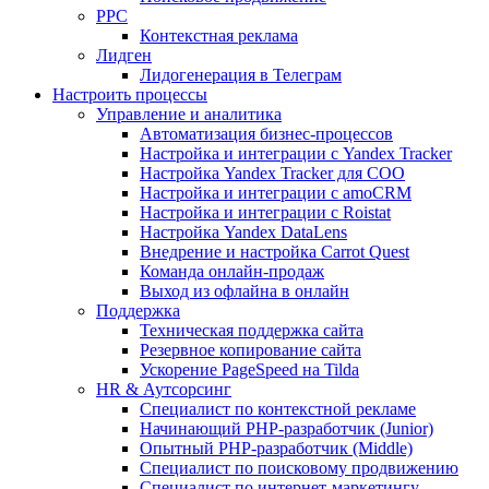
PPC
Контекстная реклама
Лидген
Лидогенерация в Телеграм
Настроить процессы
Управление и аналитика
Автоматизация бизнес-процессов
Настройка и интеграции с Yandex Tracker
Настройка Yandex Tracker для СОО
Настройка и интеграции с amoCRM
Настройка и интеграции с Roistat
Настройка Yandex DataLens
Внедрение и настройка Carrot Quest
Команда онлайн-продаж
Выход из офлайна в онлайн
Поддержка
Техническая поддержка сайта
Резервное копирование сайта
Ускорение PageSpeed на Tilda
HR & Аутсорсинг
Специалист по контекстной рекламе
Начинающий PHP-разработчик (Junior)
Опытный PHP-разработчик (Middle)
Специалист по поисковому продвижению
Специалист по интернет-маркетингу