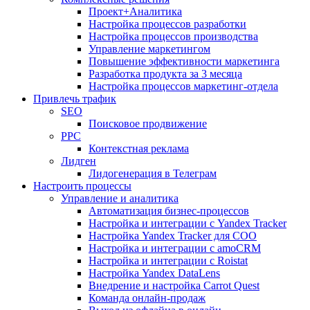
Проект+Аналитика
Настройка процессов разработки
Настройка процессов производства
Управление маркетингом
Повышение эффективности маркетинга
Разработка продукта за 3 месяца
Настройка процессов маркетинг-отдела
Привлечь трафик
SEO
Поисковое продвижение
PPC
Контекстная реклама
Лидген
Лидогенерация в Телеграм
Настроить процессы
Управление и аналитика
Автоматизация бизнес-процессов
Настройка и интеграции с Yandex Tracker
Настройка Yandex Tracker для СОО
Настройка и интеграции с amoCRM
Настройка и интеграции с Roistat
Настройка Yandex DataLens
Внедрение и настройка Carrot Quest
Команда онлайн-продаж