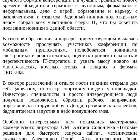
времени объединили серьезное с шуточным, формальное с
неформальным, дело с игрой, образование и карьеру с
развлечениями и отдыхом. Задорный пикник под открытым
небом собрал всех участников сферы IT, что бы осветить
последние новинки в данной области.
В секторе образования и карьеры присутствующим выдалась
возможность прослушать участников конференции по
мобильным приложениям, полюбоваться новинками
электроники и робототехники, оценить привлекательность и
перспективность IT-стартапов и узнать массу нового на
мастер-классах, круглых столах и лекциях в формате
TEDTalks.
В секторе развлечений и отдыха гости пикника открыли для
себя game-зону, кинотеатр, спортивную и детскую площадки.
Инвесторы, специалисты и просто интересующиеся люди
получили возможность сбросить рабочее напряжение,
порезавшись в старую добрую Денди, сразившись в волейбол,
бадминтон или запустив в небо воздушного змея.
Особенно интересными нам показались мастер-класс
коммерческого директора UMI Антона Солончука «Готовые
решения для быстрого запуска сайта», механические
скульптуры Александра Гецой... Хотя интересного было