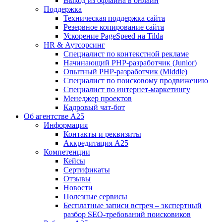
Выход из офлайна в онлайн
Поддержка
Техническая поддержка сайта
Резервное копирование сайта
Ускорение PageSpeed на Tilda
HR & Аутсорсинг
Специалист по контекстной рекламе
Начинающий PHP-разработчик (Junior)
Опытный PHP-разработчик (Middle)
Специалист по поисковому продвижению
Специалист по интернет-маркетингу
Менеджер проектов
Кадровый чат-бот
Об агентстве А25
Информация
Контакты и реквизиты
Аккредитация А25
Компетенции
Кейсы
Сертификаты
Отзывы
Новости
Полезные сервисы
Бесплатные записи встреч – экспертный
разбор SEO-требований поисковиков