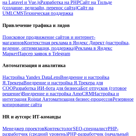
на Laravel и Vue.js
Разработка на PHP
Сайт на Тильде
(создание, редизайн, перенос сайта)
Сайт на
UMI.CMS
Техническая поддержка
Привлечение трафика и лидов
Поисковое продвижение сайтов и интернет-
магазинов
Контекстная реклама в Яндекс Директ (настройка,
ведение, оптимизация, поддержка)
Реклама в Яндекс
Маркет
Парсер заявок в Telegram
Автоматизация и аналитика
Настройка Yandex DataLens
Внедрение и настройка
Я.Трекера
Внедрение и настройка Я.Трекера для
СОО
Разработка ИИ-бота для бизнеса
Бот отпусков (готовое
решение)
Внедрение и настройка AmoCRM
Настройка и
интеграция Roistat
Автоматизация бизнес-процессов
Резервное
копирование сайта
HR и аутсорс ИТ-команды
Менеджер проектов
Контекстолог
SEO-специалист
PHP-
разработчик (средний уровень)
PHP-разработчик (начальный