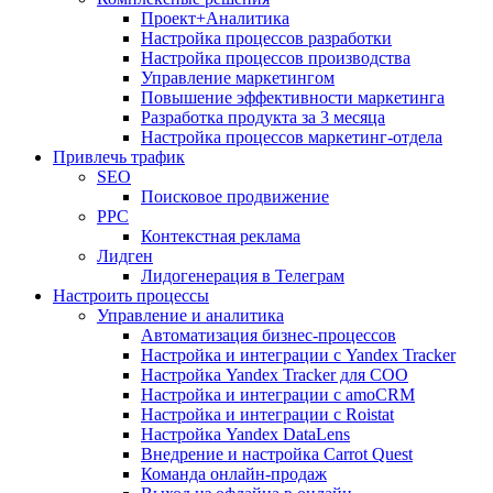
Проект+Аналитика
Настройка процессов разработки
Настройка процессов производства
Управление маркетингом
Повышение эффективности маркетинга
Разработка продукта за 3 месяца
Настройка процессов маркетинг-отдела
Привлечь трафик
SEO
Поисковое продвижение
PPC
Контекстная реклама
Лидген
Лидогенерация в Телеграм
Настроить процессы
Управление и аналитика
Автоматизация бизнес-процессов
Настройка и интеграции с Yandex Tracker
Настройка Yandex Tracker для СОО
Настройка и интеграции с amoCRM
Настройка и интеграции с Roistat
Настройка Yandex DataLens
Внедрение и настройка Carrot Quest
Команда онлайн-продаж