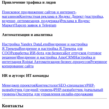
Привлечение трафика и лидов
Поисковое продвижение сайтов и интернет-
магазинов
Контекстная реклама в Яндекс Директ (настройка,
ведение, оптимизация, поддержка)
Реклама в Яндекс
Маркет
Парсер заявок в Telegram
Автоматизация и аналитика
Настройка Yandex DataLens
Внедрение и настройка
Я.Трекера
Внедрение и настройка Я.Трекера для
СОО
Разработка ИИ-бота для бизнеса
Бот отпусков (готовое
решение)
Внедрение и настройка AmoCRM
Настройка и
интеграция Roistat
Автоматизация бизнес-процессов
Резервное
копирование сайта
HR и аутсорс ИТ-команды
Менеджер проектов
Контекстолог
SEO-специалист
PHP-
разработчик (средний уровень)
PHP-разработчик (начальный
уровень)
Эксперты для управления онлайн-продажами
Контакты