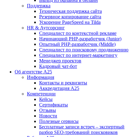
Выход из офлайна в онлайн
Поддержка
Техническая поддержка сайта
Резервное копирование сайта
Ускорение PageSpeed на Tilda
HR & Аутсорсинг
Специалист по контекстной рекламе
Начинающий PHP-разработчик (Junior)
Опытный PHP-разработчик (Middle)
Специалист по поисковому продвижению
Специалист по интернет-маркетингу
Менеджер проектов
Кадровый чат-бот
Об агентстве А25
Информация
Контакты и реквизиты
Аккредитация А25
Компетенции
Кейсы
Сертификаты
Отзывы
Новости
Полезные сервисы
Бесплатные записи встреч – экспертный
разбор SEO-требований поисковиков