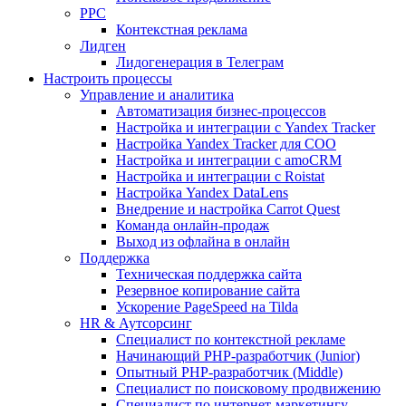
PPC
Контекстная реклама
Лидген
Лидогенерация в Телеграм
Настроить процессы
Управление и аналитика
Автоматизация бизнес-процессов
Настройка и интеграции с Yandex Tracker
Настройка Yandex Tracker для СОО
Настройка и интеграции с amoCRM
Настройка и интеграции с Roistat
Настройка Yandex DataLens
Внедрение и настройка Carrot Quest
Команда онлайн-продаж
Выход из офлайна в онлайн
Поддержка
Техническая поддержка сайта
Резервное копирование сайта
Ускорение PageSpeed на Tilda
HR & Аутсорсинг
Специалист по контекстной рекламе
Начинающий PHP-разработчик (Junior)
Опытный PHP-разработчик (Middle)
Специалист по поисковому продвижению
Специалист по интернет-маркетингу