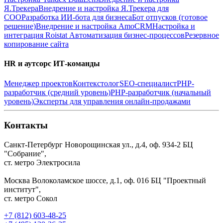
Я.Трекера
Внедрение и настройка Я.Трекера для
СОО
Разработка ИИ-бота для бизнеса
Бот отпусков (готовое
решение)
Внедрение и настройка AmoCRM
Настройка и
интеграция Roistat
Автоматизация бизнес-процессов
Резервное
копирование сайта
HR и аутсорс ИТ-команды
Менеджер проектов
Контекстолог
SEO-специалист
PHP-
разработчик (средний уровень)
PHP-разработчик (начальный
уровень)
Эксперты для управления онлайн-продажами
Контакты
Санкт-Петербург
Новорощинская ул., д.4, оф. 934-2
БЦ
"Собрание",
ст. метро Электросила
Москва
Волоколамское шоссе, д.1, оф. 016
БЦ "Проектный
институт",
ст. метро Сокол
+7 (812) 603-48-25