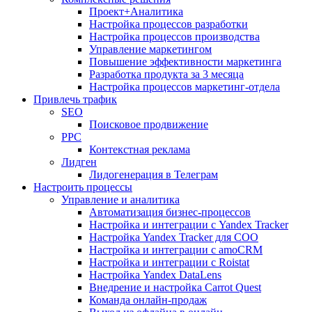
Проект+Аналитика
Настройка процессов разработки
Настройка процессов производства
Управление маркетингом
Повышение эффективности маркетинга
Разработка продукта за 3 месяца
Настройка процессов маркетинг-отдела
Привлечь трафик
SEO
Поисковое продвижение
PPC
Контекстная реклама
Лидген
Лидогенерация в Телеграм
Настроить процессы
Управление и аналитика
Автоматизация бизнес-процессов
Настройка и интеграции с Yandex Tracker
Настройка Yandex Tracker для СОО
Настройка и интеграции с amoCRM
Настройка и интеграции с Roistat
Настройка Yandex DataLens
Внедрение и настройка Carrot Quest
Команда онлайн-продаж