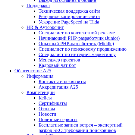
Выход из офлайна в онлайн
Поддержка
Техническая поддержка сайта
Резервное копирование сайта
Ускорение PageSpeed на Tilda
HR & Аутсорсинг
Специалист по контекстной рекламе
Начинающий PHP-разработчик (Junior)
Опытный PHP-разработчик (Middle)
Специалист по поисковому продвижению
Специалист по интернет-маркетингу
Менеджер проектов
Кадровый чат-бот
Об агентстве А25
Информация
Контакты и реквизиты
Аккредитация А25
Компетенции
Кейсы
Сертификаты
Отзывы
Новости
Полезные сервисы
Бесплатные записи встреч – экспертный
разбор SEO-требований поисковиков