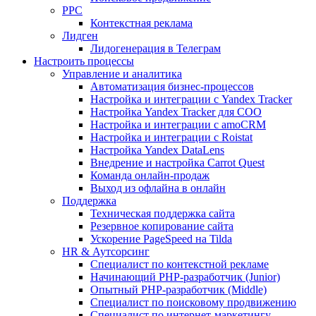
PPC
Контекстная реклама
Лидген
Лидогенерация в Телеграм
Настроить процессы
Управление и аналитика
Автоматизация бизнес-процессов
Настройка и интеграции с Yandex Tracker
Настройка Yandex Tracker для СОО
Настройка и интеграции с amoCRM
Настройка и интеграции с Roistat
Настройка Yandex DataLens
Внедрение и настройка Carrot Quest
Команда онлайн-продаж
Выход из офлайна в онлайн
Поддержка
Техническая поддержка сайта
Резервное копирование сайта
Ускорение PageSpeed на Tilda
HR & Аутсорсинг
Специалист по контекстной рекламе
Начинающий PHP-разработчик (Junior)
Опытный PHP-разработчик (Middle)
Специалист по поисковому продвижению
Специалист по интернет-маркетингу